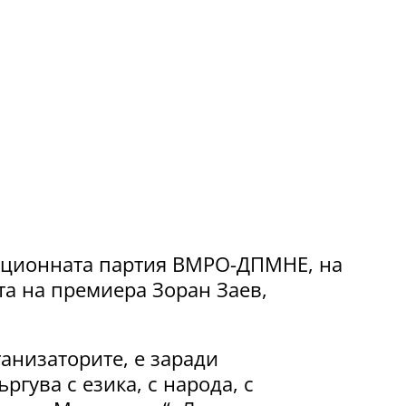
зиционната партия ВМРО-ДПМНЕ, на
та на премиера Зоран Заев,
анизаторите, е заради
ргува с езика, с народа, с