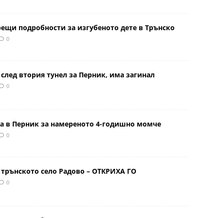
рещи подробности за изгубеното дете в Трънско
0
 след втория тунел за Перник, има загинал
0
а в Перник за намереното 4-годишно момче
0
 трънското село Радово – ОТКРИХА ГО
0