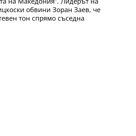
та на Македония“. Лидерът на
коски обвини Зоран Заев, че
тевен
тон спрямо съседна