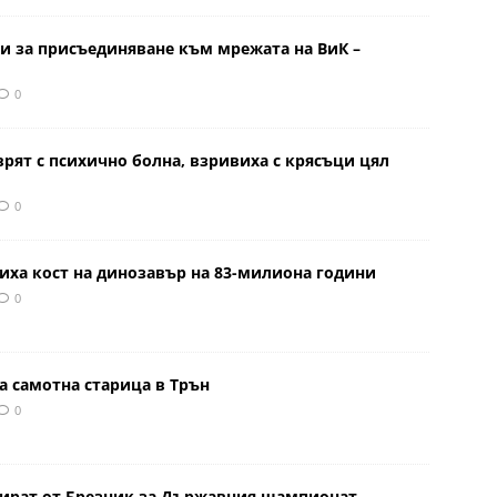
и за присъединяване към мрежата на ВиК –
0
врят с психично болна, взривиха с крясъци цял
0
иха кост на динозавър на 83-милиона години
0
а самотна старица в Трън
0
тират от Брезник за Държавния шампионат