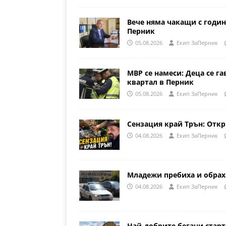
Вече няма чакащи с годин
Перник
05.08.2026
Eкип ЗаПерник
МВР се намеси: Деца се га
квартал в Перник
05.08.2026
Eкип ЗаПерник
Сензация край Трън: Откр
04.08.2026
Eкип ЗаПерник
Младежи пребиха и обрах
04.08.2026
Eкип ЗаПерник
Най-добрите бегачи стар