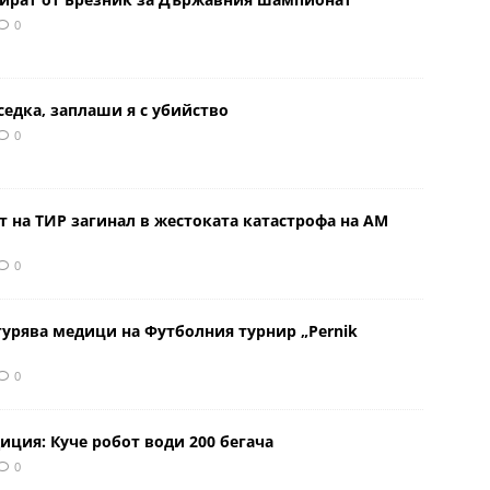
0
седка, заплаши я с убийство
0
 на ТИР загинал в жестоката катастрофа на АМ
0
урява медици на Футболния турнир „Pernik
0
иция: Куче робот води 200 бегача
0