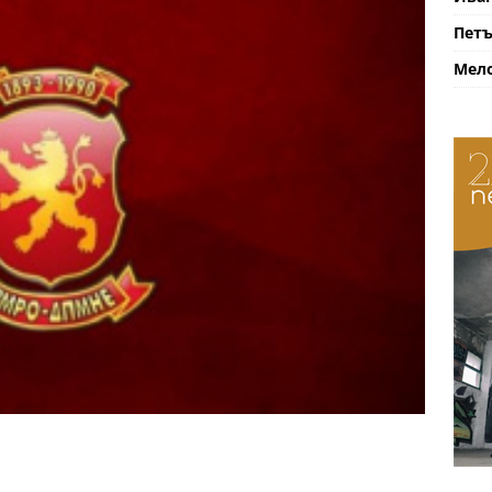
Петъ
Мело