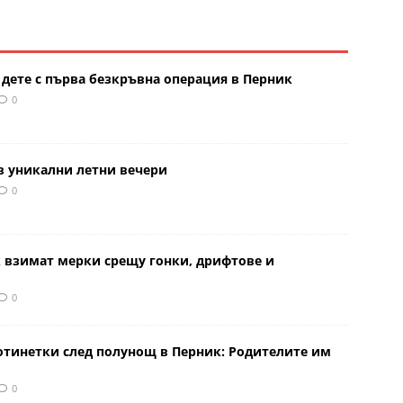
 дете с първа безкръвна операция в Перник
0
в уникални летни вечери
0
к взимат мерки срещу гонки, дрифтове и
0
отинетки след полунощ в Перник: Родителите им
0