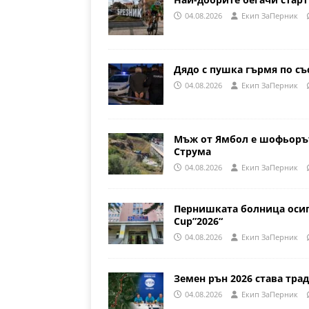
04.08.2026
Eкип ЗаПерник
Дядо с пушка гърмя по съ
04.08.2026
Eкип ЗаПерник
Мъж от Ямбол е шофьорът
Струма
04.08.2026
Eкип ЗаПерник
Пернишката болница осиг
Cup”2026“
04.08.2026
Eкип ЗаПерник
Земен рън 2026 става трад
04.08.2026
Eкип ЗаПерник