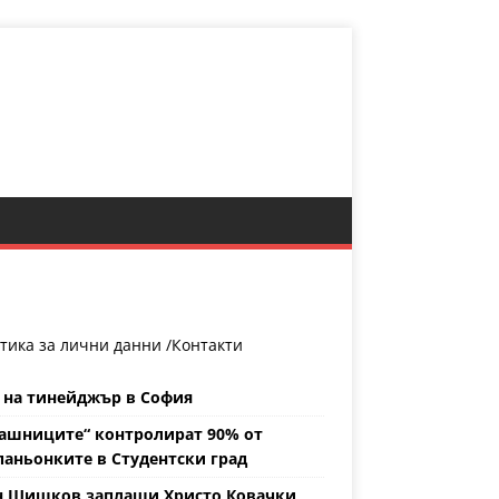
тика за лични данни /
Контакти
 на тинейджър в София
ашниците“ контролират 90% от
аньонките в Студентски град
н Шишков заплаши Христо Ковачки