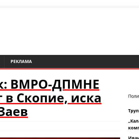
РЕКЛАМА
к: ВМРО-ДПМНЕ
 в Скопие, иска
Поли
 Заев
Труп
„Кал
комп
Ива