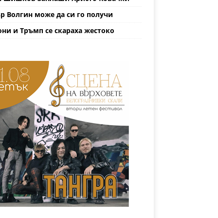
р Волгин може да си го получи
ни и Тръмп се скараха жестоко