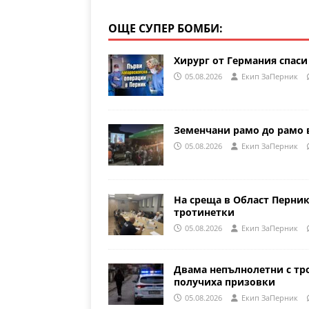
ОЩЕ СУПЕР БОМБИ:
Хирург от Германия спаси
05.08.2026
Eкип ЗаПерник
Земенчани рамо до рамо 
05.08.2026
Eкип ЗаПерник
На среща в Област Перни
тротинетки
05.08.2026
Eкип ЗаПерник
Двама непълнолетни с тр
получиха призовки
05.08.2026
Eкип ЗаПерник