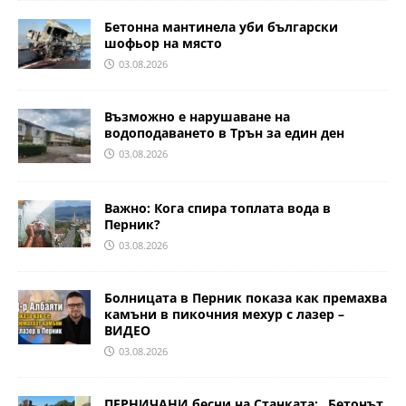
Бетонна мантинела уби български
шофьор на място
03.08.2026
Възможно е нарушаване на
водоподаването в Трън за един ден
03.08.2026
Важно: Кога спира топлата вода в
Перник?
03.08.2026
Болницата в Перник показа как премахва
камъни в пикочния мехур с лазер –
ВИДЕО
03.08.2026
ПЕРНИЧАНИ бесни на Станката: „Бетонът