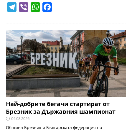
T
Vi
W
F
el
b
h
a
e
er
at
c
gr
s
e
a
A
b
m
p
o
p
o
k
Най-добрите бегачи стартират от
Брезник за Държавния шампионат
04.08.2026
Община Брезник и Българската федерация по