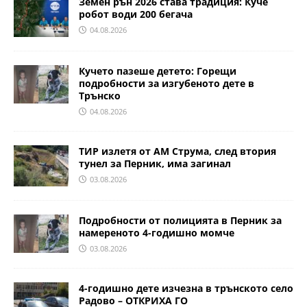
Земен рън 2026 става традиция: Куче
робот води 200 бегача
04.08.2026
Кучето пазеше детето: Горещи
подробности за изгубеното дете в
Трънско
04.08.2026
ТИР излетя от АМ Струма, след втория
тунел за Перник, има загинал
03.08.2026
Подробности от полицията в Перник за
намереното 4-годишно момче
03.08.2026
4-годишно дете изчезна в трънското село
Радово – ОТКРИХА ГО