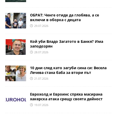
ОБРАТ: Ченге отиде да глобява, а се
включи в оборка с децата
29.07.2026
Кой уби Владо Загатото в Банкя? Има
заподозрян
28.07.2026
10 дни след като загуби сина си: Весела
Лечева стана баба за втори път
21.07.2026
Еврохолд и Евроинс спряха масирана
хакерска атака срещу своята дейност
19.07.2026