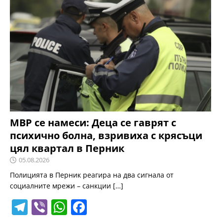
gr
s
e
a
A
b
m
p
o
p
o
k
МВР се намеси: Деца се гаврят с
психично болна, взривиха с крясъци
цял квартал в Перник
05.08.2026
Полицията в Перник реагира на два сигнала от
социалните мрежи – санкции
[…]
T
Vi
W
F