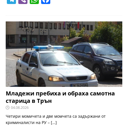
el
b
h
a
e
er
at
c
gr
s
e
a
A
b
m
p
o
p
o
k
Младежи пребиха и обраха самотна
старица в Трън
04.08.2026
Четири момичета и две момчета са задържани от
криминалисти на РУ –
[…]