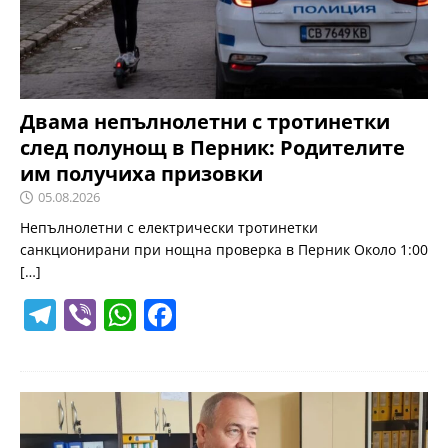
k
Двама непълнолетни с тротинетки
след полунощ в Перник: Родителите
им получиха призовки
05.08.2026
Непълнолетни с електрически тротинетки
санкционирани при нощна проверка в Перник Около 1:00
[…]
T
Vi
W
F
el
b
h
a
e
er
at
c
gr
s
e
a
A
b