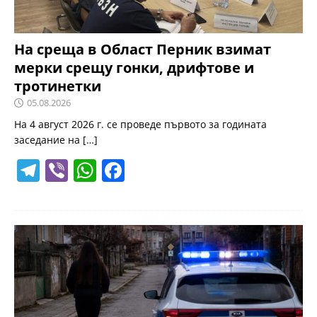
На среща в Област Перник взимат
мерки срещу гонки, дрифтове и
тротинетки
05.08.2026
На 4 август 2026 г. се проведе първото за годината
заседание на
[…]
T
Vi
W
F
el
b
h
a
e
er
at
c
gr
s
e
a
A
b
m
p
o
p
o