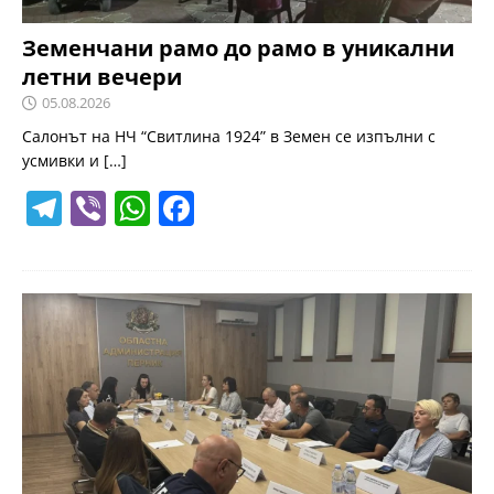
Земенчани рамо до рамо в уникални
летни вечери
05.08.2026
Салонът на НЧ “Свитлина 1924” в Земен се изпълни с
усмивки и
[…]
T
Vi
W
F
el
b
h
a
e
er
at
c
gr
s
e
a
A
b
m
p
o
p
o
k