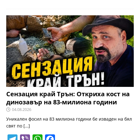
el
b
h
a
e
er
at
c
gr
s
e
a
A
b
m
p
o
p
o
k
Сензация край Трън: Откриха кост на
динозавър на 83-милиона години
04.08.2026
Уникален фосил на 83 милиона години бе изваден на бял
свят по
[…]
T
Vi
W
F