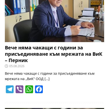
m
p
o
p
o
k
Вече няма чакащи с години за
присъединяване към мрежата на ВиК
– Перник
05.08.2026
Вече няма чакащи с години за присъединяване към
мрежата на „ВиК“ ООД
[…]
T
Vi
W
F
el
b
h
a
e
er
at
c