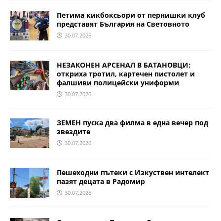
Петима кикбоксьори от пернишки клуб
представят България на Световното
30.07.2026
НЕЗАКОНЕН АРСЕНАЛ В БАТАНОВЦИ:
откриха тротил, картечен пистолет и
фалшиви полицейски униформи
30.07.2026
ЗЕМЕН пуска два филма в една вечер под
звездите
30.07.2026
Пешеходни пътеки с Изкуствен интелект
пазят децата в Радомир
30.07.2026