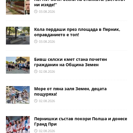
ни изяде!“
03.08.2026
Кола пердаши през площада в Перник,
оправданието е топ!
03.08.2026
Бивш селски кмет стана почетен
гражданин на Община Земен
02.08.2026
Море от пяна заля Земен, децата
пощуряха!
02.08.2026
Пернишки състав покори Полша и донесе
Гранд При
02.08.2026