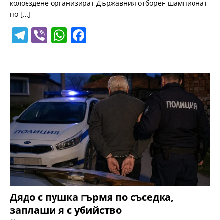
колоездене организират Държавния отборен шампионат
по
[…]
T
Vi
W
F
el
b
h
a
e
er
at
c
gr
s
e
a
A
b
m
p
o
p
o
k
Дядо с пушка гърмя по съседка,
заплаши я с убийство