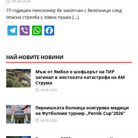
04.08.2026
77-годишен пенсионер бе закопчан с белезници след
опасна стрелба с ловна пушка
[…]
T
Vi
W
F
el
b
h
a
e
er
at
c
gr
s
e
НАЙ-НОВИТЕ НОВИНИ
a
A
b
Мъж от Ямбол е шофьорът на ТИР
m
p
o
загинал в жестоката катастрофа на АМ
Струма
p
o
04.08.2026
k
Пернишката болница осигурява медици
на Футболния турнир „Pernik Cup”2026“
04.08.2026