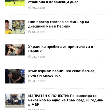
стадиона в Ковачевци днес
01.08.2026
Нов вратар спасява за Миньор на
днешния мач в Перник
01.08.2026
Украинка пребита от приятеля си в
Перник
31.07.2026
Мъж взриви пернишко село: беснее,
псува и краде ток
31.07.2026
ИЗПРАТЕН С ПОЧЕСТИ: Пенсионира се
ченге номер едно на Трън след 38 години
в МВР