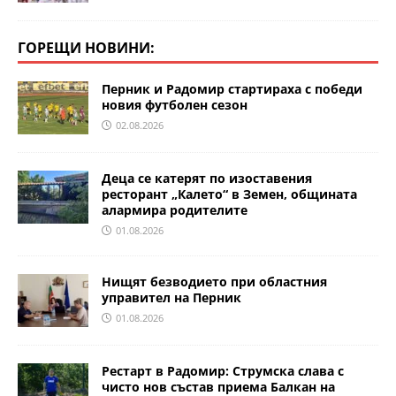
ГОРЕЩИ НОВИНИ:
Перник и Радомир стартираха с победи
новия футболен сезон
02.08.2026
Деца се катерят по изоставения
ресторант „Калето“ в Земен, общината
алармира родителите
01.08.2026
Нищят безводието при областния
управител на Перник
01.08.2026
Рестарт в Радомир: Струмска слава с
чисто нов състав приема Балкан на