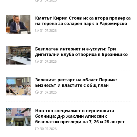
31.07.2026
Кметът Кирил Стоев иска втора проверка
на терена за соларен парк в Радомирско
31.07.2026
Безплатен интернет и е-услуги: Три
дигитални клуба отвориха в Брезнишко
31.07.2026
Зеленият рестарт на област Перник:
Бизнесът и властите с общ план
31.07.2026
Нов топ специалист в пернишката
болница: Д-р Жаклин Апиосян с
безплатни прегледи на 7, 26 и 28 август
30.07.2026