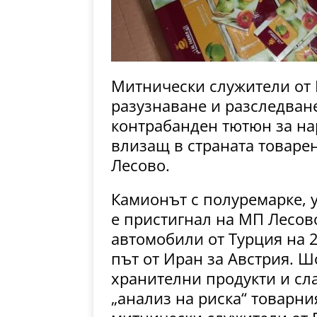
Митнически служители от
разузнаване и разследване
контрабанден тютюн за на
влизащ в страната товаре
Лесово.
Камионът с полуремарке, 
е пристигнал на МП Лесов
автомобили от Турция на 23
път от Иран за Австрия. Ш
хранителни продукти и сл
„анализ на риска“ товарни