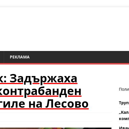
РЕКЛАМА
к: Задържаха
контрабанден
Поли
гиле на Лесово
Труп
„Кал
комп
Ива