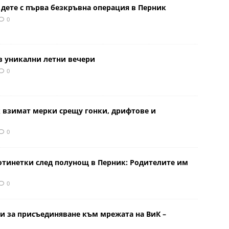
 дете с първа безкръвна операция в Перник
0
в уникални летни вечери
0
к взимат мерки срещу гонки, дрифтове и
0
отинетки след полунощ в Перник: Родителите им
0
и за присъединяване към мрежата на ВиК –