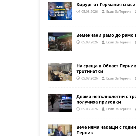
Хирург от Германия спаси
05.08.2026
Eкип ЗаПерник
Земенчани рамо до рамо 
05.08.2026
Eкип ЗаПерник
На среща в Област Перни
тротинетки
05.08.2026
Eкип ЗаПерник
Двама непълнолетни с тр
получиха призовки
05.08.2026
Eкип ЗаПерник
Вече няма чакащи с годин
Перник