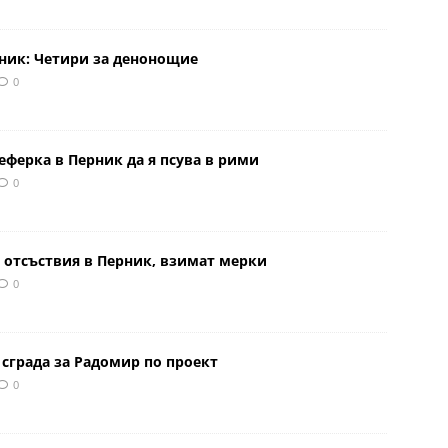
рник: Четири за денонощие
0
еферка в Перник да я псува в рими
0
 отсъствия в Перник, взимат мерки
0
сграда за Радомир по проект
0