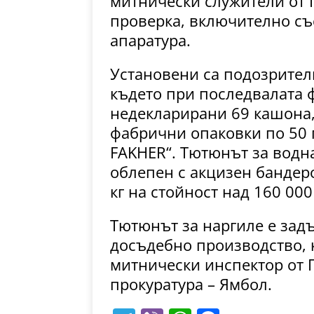
митнически служители от 
проверка, включително съ
апаратура.
Установени са подозрител
където при последвалата 
недекларирани 69 кашона,
фабрични опаковки по 50 г
FAKHER“. Тютюнът за водна
облепен с акцизен бандеро
кг на стойност над 160 000
Тютюнът за наргиле е зад
досъдебно производство, 
митнически инспектор от 
прокуратура – Ямбол.