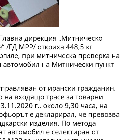
 Главна дирекция „Митническо
“ /ГД МРР/ откриха 448,5 кг
ргиле, при митническа проверка на
н автомобил на Митнически пункт
управляван от ирански гражданин,
о на входящо трасе за товарни
.11.2020 г., около 9,30 часа, на
офьорът е декларирал, че превозва
адкарски изделия. По метода
ят автомобил е селектиран от