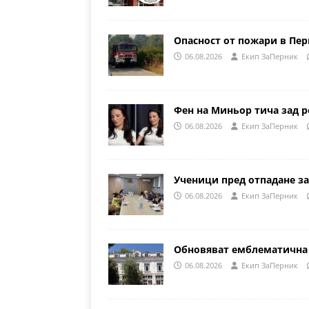
Опасност от пожари в Пе
06.08.2026
Eкип ЗаПерник
Фен на Миньор тича зад р
06.08.2026
Eкип ЗаПерник
Ученици пред отпадане за
06.08.2026
Eкип ЗаПерник
Обновяват емблематична 
06.08.2026
Eкип ЗаПерник