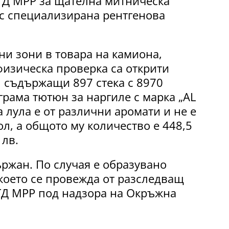
ГД МРР за щателна митническа
с специализирана рентгенова
ни зони в товара на камиона,
физическа проверка са открити
 съдържащи 897 стека с 8970
рама тютюн за наргиле с марка „AL
 лула е от различни аромати и не е
л, а общото му количество е 448,5
 лв.
ържан. По случая е образувано
което се провежда от разследващ
ГД МРР под надзора на Окръжна