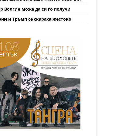
р Волгин може да си го получи
ни и Тръмп се скараха жестоко