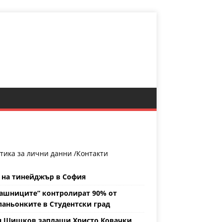
тика за лични данни /
Контакти
 на тинейджър в София
ашниците“ контролират 90% от
аньонките в Студентски град
н Шишков заплаши Христо Ковачки