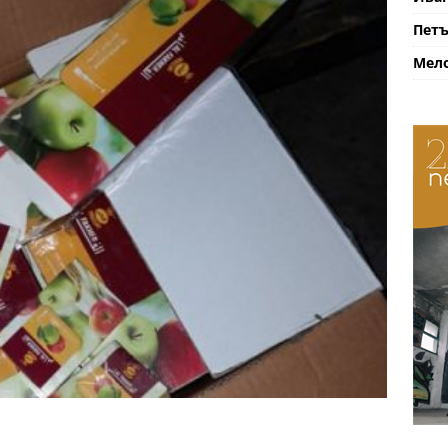
Петъ
Мело