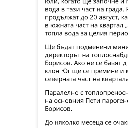
юли, когато ще започне и 
вода в тази част на града
продължат до 20 август, к
в южната част на квартал 
топла вода за целия перио
Ще бъдат подменени миним
директорът на топлоснабд
Борисов. Ако не се бавят 
клон Юг ще се премине и 
северната част на квартала
Паралелно с топлопреносн
на основния Пети парогене
Борисов.
До няколко месеца се очак