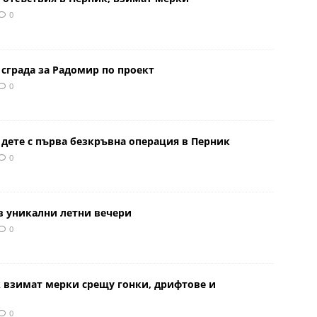
0
сграда за Радомир по проект
0
 дете с първа безкръвна операция в Перник
0
в уникални летни вечери
0
к взимат мерки срещу гонки, дрифтове и
0