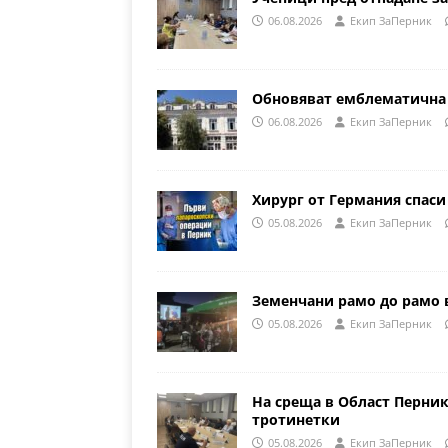
06.08.2026
Eкип ЗаПерник
Обновяват емблематична 
06.08.2026
Eкип ЗаПерник
Хирург от Германия спаси
05.08.2026
Eкип ЗаПерник
Земенчани рамо до рамо 
05.08.2026
Eкип ЗаПерник
На среща в Област Перни
тротинетки
05.08.2026
Eкип ЗаПерник