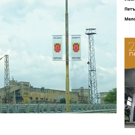
Петъ
Мело