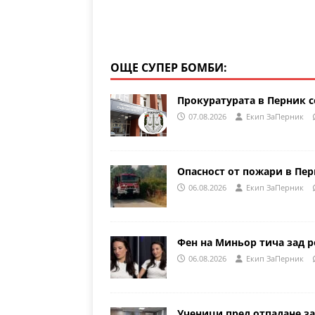
ОЩЕ СУПЕР БОМБИ:
Прокуратурата в Перник с
07.08.2026
Eкип ЗаПерник
Опасност от пожари в Пе
06.08.2026
Eкип ЗаПерник
Фен на Миньор тича зад р
06.08.2026
Eкип ЗаПерник
Ученици пред отпадане за