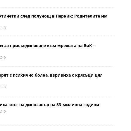
отинетки след полунощ в Перник: Родителите им
0
и за присъединяване към мрежата на ВиК –
0
врят с психично болна, взривиха с крясъци цял
0
иха кост на динозавър на 83-милиона години
0