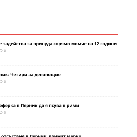
е задейства за принуда спрямо момче на 12 години
0
рник: Четири за денонощие
0
еферка в Перник да я псува в рими
0
 отсъствия в Перник, взимат мерки