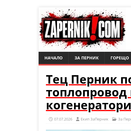
НАЧАЛО
ЗА ПЕРНИК
ГОРЕЩО
Тец Перник п
топлопровод 
когенератор
07.07.2026
Eкип ЗаПерник
За Пер