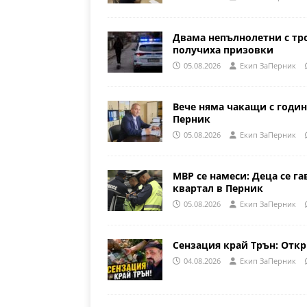
Двама непълнолетни с тр
получиха призовки
05.08.2026
Eкип ЗаПерник
Вече няма чакащи с годин
Перник
05.08.2026
Eкип ЗаПерник
МВР се намеси: Деца се га
квартал в Перник
05.08.2026
Eкип ЗаПерник
Сензация край Трън: Откр
04.08.2026
Eкип ЗаПерник