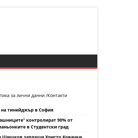
тика за лични данни /
Контакти
 на тинейджър в София
ашниците“ контролират 90% от
аньонките в Студентски град
н Шишков заплаши Христо Ковачки