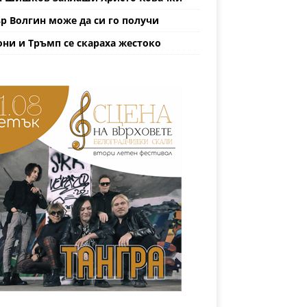
р Волгин може да си го получи
ни и Тръмп се скараха жестоко