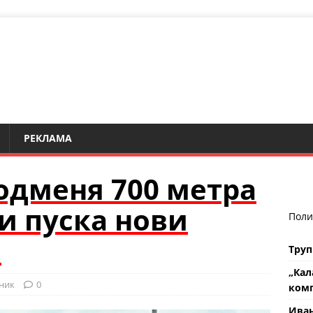
РЕКЛАМА
одменя 700 метра
и пуска нови
Поли
и
Труп
„Кал
ник
0
комп
Ива