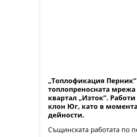
„Топлофикация Перник“ 
топлопреносната мрежа
квартал „Изток“. Работи
клон Юг, като в момент
дейности.
Същинската работата по п