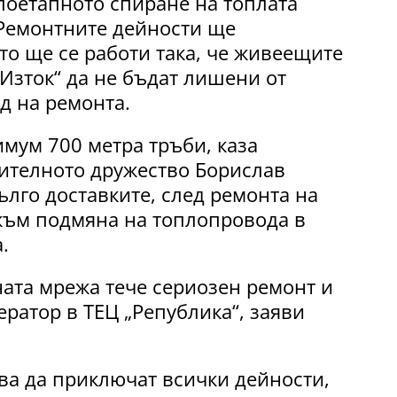
поетапното спиране на топлата
. Ремонтните дейности ще
ато ще се работи така, че живеещите
„Изток“ да не бъдат лишени от
д на ремонта.
ум 700 метра тръби, каза
ителното дружество Борислав
дълго доставките, след ремонта на
към подмяна на топлопровода в
.
ата мрежа тече сериозен ремонт и
ратор в ТЕЦ „Република“, заяви
ва да приключат всички дейности,