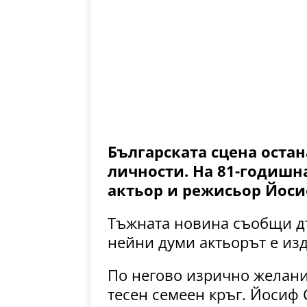
Българската сцена остан
личности. На 81-годишн
актьор и режисьор Йос
Тъжната новина съобщи д
нейни думи актьорът е из
По негово изрично желани
тесен семеен кръг. Йосиф 