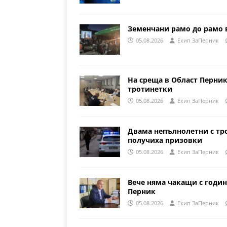
Земенчани рамо до рамо 
05.08.2026
Eкип ЗаПерник
На среща в Област Перни
тротинетки
05.08.2026
Eкип ЗаПерник
Двама непълнолетни с тр
получиха призовки
05.08.2026
Eкип ЗаПерник
Вече няма чакащи с годин
Перник
05.08.2026
Eкип ЗаПерник