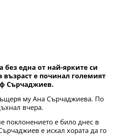
а без една от най-ярките си
а възраст е починал големият
иф Сърчаджиев.
ъщеря му Ана Сърчаджиева. По
дъхнал вчера.
е поклонението е било днес в
Сърчаджиев е искал хората да го