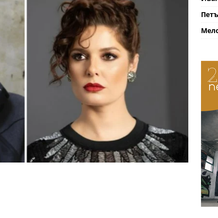
Петъ
Мело