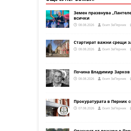
Земен празвнува „Пантеле
всички
08.08.2026
Eкип ЗаПерник
Стартират важни срещи за
08.08.2026
Eкип ЗаПерник
Почина Владимир Зарков 
08.08.2026
Eкип ЗаПерник
Прокуратурата в Перник с
07.08.2026
Eкип ЗаПерник
Опасност от пожари в Пе