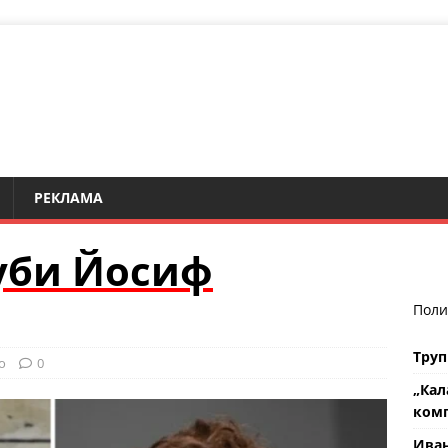
РЕКЛАМА
уби Йосиф
Поли
Труп
о
0
„Кал
комп
Ива