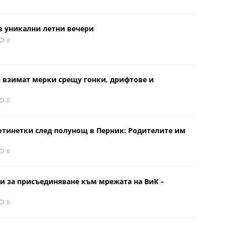
в уникални летни вечери
0
к взимат мерки срещу гонки, дрифтове и
0
отинетки след полунощ в Перник: Родителите им
0
и за присъединяване към мрежата на ВиК –
0