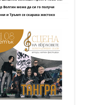
р Волгин може да си го получи
ни и Тръмп се скараха жестоко