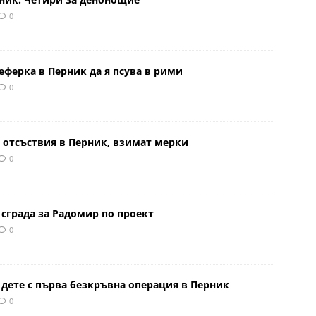
0
еферка в Перник да я псува в рими
0
 отсъствия в Перник, взимат мерки
0
сграда за Радомир по проект
0
 дете с първа безкръвна операция в Перник
0