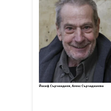
Йосиф Сърчаждиев, Алекс Сърчаджиева