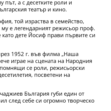
 път, а с десетките роли и
ългарския театър и кино.
офия, той израства в семейство,
 му е легендарният режисьор проф.
 като дете Йосиф прави първите си
през 1952 г. във филма „Наша
вече играе на сцената на Народния
запомнящи се роли, режисьорски
десетилетия, посветени на
чаджиев България губи един от
вил след себе си огромно творческо