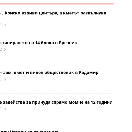
“, Криско взриви центъра, а кметът развълнува
0
 санирането на 14 блока в Брезник
0
– зам. кмет и виден общественик в Радомир
0
е задейства за принуда спрямо момче на 12 години
0
рник: Четири за денонощие