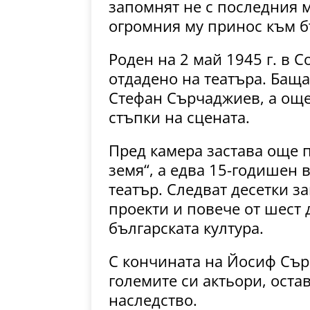
запомнят не с последния му
огромния му принос към б
Роден на 2 май 1945 г. в С
отдадено на театъра. Баща
Стефан Сърчаджиев, а още
стъпки на сцената.
Пред камера застава още 
земя“, а едва 15-годишен 
театър. Следват десетки 
проекти и повече от шест 
българската култура.
С кончината на Йосиф Сър
големите си актьори, оста
наследство.