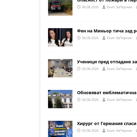
06.08.2026
Eкип ЗаПерник
Фен на Миньор тича зад р
06.08.2026
Eкип ЗаПерник
Ученици пред отпадане за
06.08.2026
Eкип ЗаПерник
Обновяват емблематична 
06.08.2026
Eкип ЗаПерник
Хирург от Германия спаси
05.08.2026
Eкип ЗаПерник