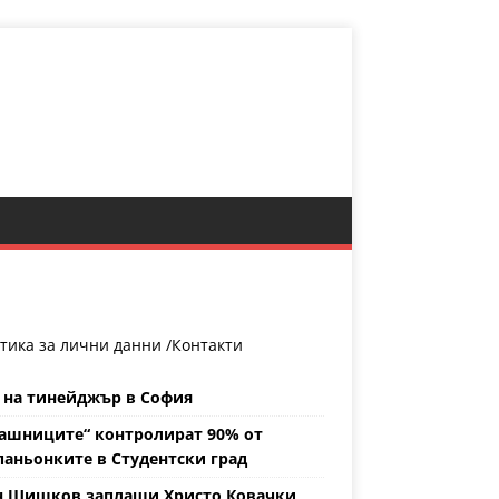
тика за лични данни /
Контакти
 на тинейджър в София
ашниците“ контролират 90% от
аньонките в Студентски град
н Шишков заплаши Христо Ковачки