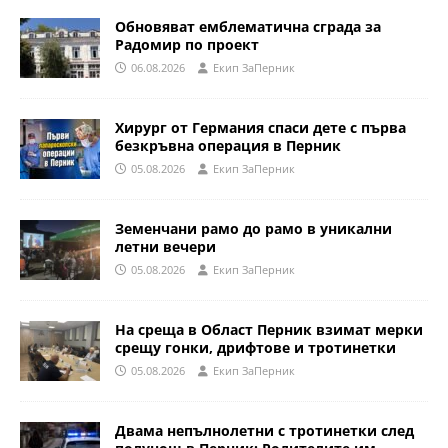
Обновяват емблематична сграда за
Радомир по проект
06.08.2026
Eкип ЗаПерник
Хирург от Германия спаси дете с първа
безкръвна операция в Перник
05.08.2026
Eкип ЗаПерник
Земенчани рамо до рамо в уникални
летни вечери
05.08.2026
Eкип ЗаПерник
На среща в Област Перник взимат мерки
срещу гонки, дрифтове и тротинетки
05.08.2026
Eкип ЗаПерник
Двама непълнолетни с тротинетки след