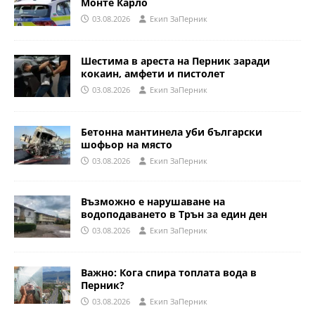
Монте Карло
03.08.2026
Eкип ЗаПерник
Шестима в ареста на Перник заради
кокаин, амфети и пистолет
03.08.2026
Eкип ЗаПерник
Бетонна мантинела уби български
шофьор на място
03.08.2026
Eкип ЗаПерник
Възможно е нарушаване на
водоподаването в Трън за един ден
03.08.2026
Eкип ЗаПерник
Важно: Кога спира топлата вода в
Перник?
03.08.2026
Eкип ЗаПерник