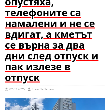
опустяха,
телефоните са
намалени и не се
вдигат, а кметът
се върна за два
дни след отпуск и
пак излезе в
отпуск
02.07.2026
Eкип ЗаПерник