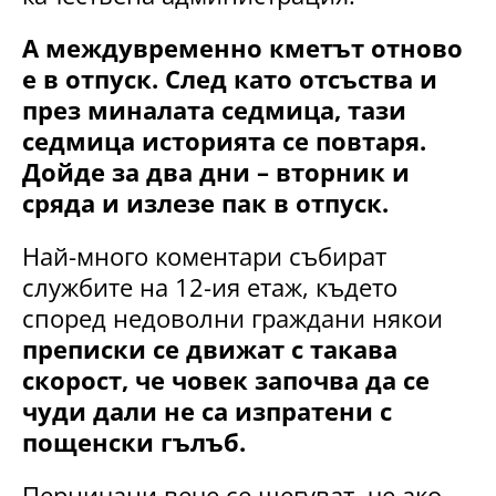
А междувременно кметът отново
е в отпуск. След като отсъства и
през миналата седмица, тази
седмица историята се повтаря.
Дойде за два дни – вторник и
сряда и излезе пак в отпуск.
Най-много коментари събират
службите на 12-ия етаж, където
според недоволни граждани някои
преписки се движат с такава
скорост, че човек започва да се
чуди дали не са изпратени с
пощенски гълъб.
Перничани вече се шегуват, че ако