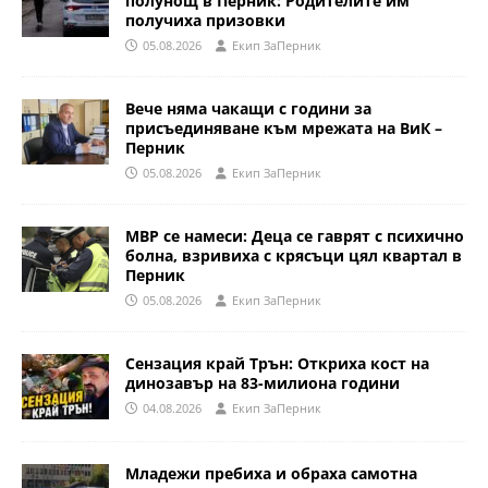
полунощ в Перник: Родителите им
получиха призовки
05.08.2026
Eкип ЗаПерник
Вече няма чакащи с години за
присъединяване към мрежата на ВиК –
Перник
05.08.2026
Eкип ЗаПерник
МВР се намеси: Деца се гаврят с психично
болна, взривиха с крясъци цял квартал в
Перник
05.08.2026
Eкип ЗаПерник
Сензация край Трън: Откриха кост на
динозавър на 83-милиона години
04.08.2026
Eкип ЗаПерник
Младежи пребиха и обраха самотна