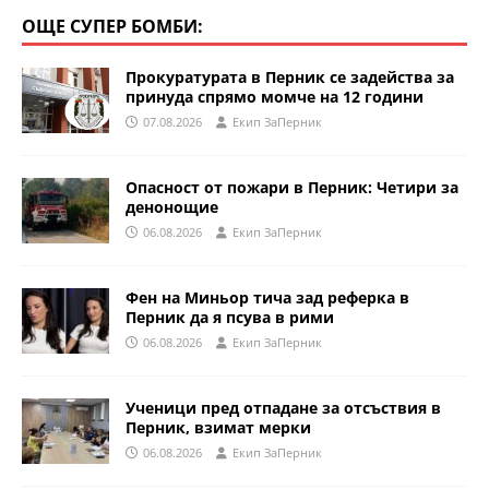
ОЩЕ СУПЕР БОМБИ:
Прокуратурата в Перник се задейства за
принуда спрямо момче на 12 години
07.08.2026
Eкип ЗаПерник
Опасност от пожари в Перник: Четири за
денонощие
06.08.2026
Eкип ЗаПерник
Фен на Миньор тича зад реферка в
Перник да я псува в рими
06.08.2026
Eкип ЗаПерник
Ученици пред отпадане за отсъствия в
Перник, взимат мерки
06.08.2026
Eкип ЗаПерник