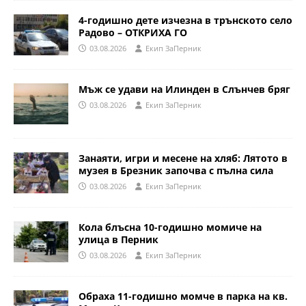
4-годишно дете изчезна в трънското село
Радово – ОТКРИХА ГО
03.08.2026
Eкип ЗаПерник
Мъж се удави на Илинден в Слънчев бряг
03.08.2026
Eкип ЗаПерник
Занаяти, игри и месене на хляб: Лятото в
музея в Брезник започва с пълна сила
03.08.2026
Eкип ЗаПерник
Кола блъсна 10-годишно момиче на
улица в Перник
03.08.2026
Eкип ЗаПерник
Обраха 11-годишно момче в парка на кв.