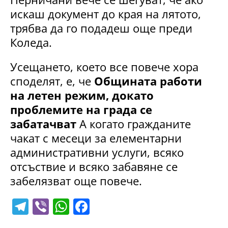
искаш документ до края на лятото,
трябва да го подадеш още преди
Коледа.
Усещането, което все повече хора
споделят, е, че
Общината работи
на летен режим, докато
проблемите на града се
забатачват
А когато гражданите
чакат с месеци за елементарни
административни услуги, всяко
отсъствие и всяко забавяне се
забелязват още повече.
T
Vi
W
F
el
b
h
a