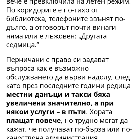
вече е превключила на летен режим.
По коридорите е по-тихо от
библиотека, телефоните звънят по-
дълго, а отговорът почти винаги
няма или е лъжовен: „Другата
седмица.“
Перничани с право си задават
въпроса как е възможно
обслужването да върви надолу, след
като през последните години редица
местни данъци и такси бяха
увеличени значително, а при
някои услуги – в пъти
. Хората
плащат повече
, но трудно могат да
кажат, че получават по-бърза или по-
качествена администрация.