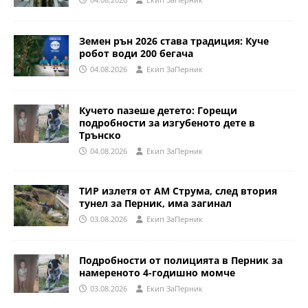
Земен рън 2026 става традиция: Куче
робот води 200 бегача
04.08.2026
Eкип ЗаПерник
Кучето пазеше детето: Горещи
подробности за изгубеното дете в
Трънско
04.08.2026
Eкип ЗаПерник
ТИР излетя от АМ Струма, след втория
тунел за Перник, има загинал
03.08.2026
Eкип ЗаПерник
Подробности от полицията в Перник за
намереното 4-годишно момче
03.08.2026
Eкип ЗаПерник