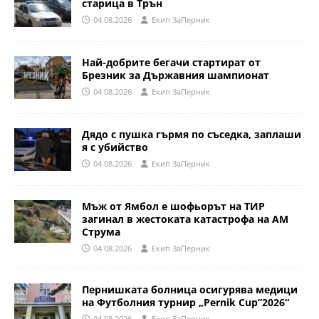
старица в Трън
04.08.2026
Eкип ЗаПерник
Най-добрите бегачи стартират от
Брезник за Държавния шампионат
04.08.2026
Eкип ЗаПерник
Дядо с пушка гърмя по съседка, заплаши
я с убийство
04.08.2026
Eкип ЗаПерник
Мъж от Ямбол е шофьорът на ТИР
загинал в жестоката катастрофа на АМ
Струма
04.08.2026
Eкип ЗаПерник
Пернишката болница осигурява медици
на Футболния турнир „Pernik Cup”2026“
04.08.2026
Eкип ЗаПерник