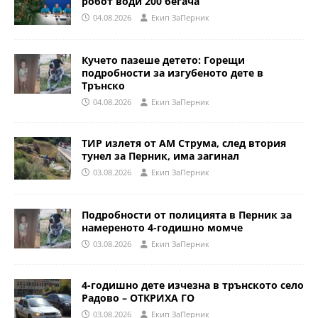
робот води 200 бегача
04.08.2026
Eкип ЗаПерник
Кучето пазеше детето: Горещи
подробности за изгубеното дете в
Трънско
04.08.2026
Eкип ЗаПерник
ТИР излетя от АМ Струма, след втория
тунел за Перник, има загинал
03.08.2026
Eкип ЗаПерник
Подробности от полицията в Перник за
намереното 4-годишно момче
03.08.2026
Eкип ЗаПерник
4-годишно дете изчезна в трънското село
Радово – ОТКРИХА ГО
03.08.2026
Eкип ЗаПерник