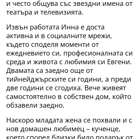
и често общува със звездни имена от
театъра и телевизията.
Извън работата Инна е доста
активна и в социалните мрежи,
където споделя моменти от
ежедневието си, професионалната си
среда и живота с любимия си Евгени.
Двамата са заедно още от
тийнейджърските си години, а преди
две години се сгодиха. Вече живеят
самостоятелно в собствен дом, който
обзавели заедно.
Наскоро младата жена се похвали и с
нов домашен любимец – кученце,
което според близки било подарък от