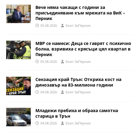
Вече няма чакащи с години за
присъединяване към мрежата на ВиК –
Перник
05.08.2026
Eкип ЗаПерник
МВР се намеси: Деца се гаврят с психично
болна, взривиха с крясъци цял квартал в
Перник
05.08.2026
Eкип ЗаПерник
Сензация край Трън: Откриха кост на
динозавър на 83-милиона години
04.08.2026
Eкип ЗаПерник
Младежи пребиха и обраха самотна
старица в Трън
04.08.2026
Eкип ЗаПерник