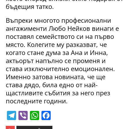
бъдещия татко.
Въпреки многото професионални
ангажименти Любо Нейков винаги е
поставял семейството си на първо
място. Колегите му разказват, че
когато стане дума за Ана и Инна,
актьорът напълно се променя и
става изключително емоционален.
Именно затова новината, че ще
става дядо, била едно от най-
щастливите събития за него през
последните години.
T
Vi
W
F
el
b
h
a