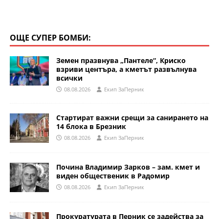
ОЩЕ СУПЕР БОМБИ:
Земен празвнува „Пантеле“, Криско
взриви центъра, а кметът развълнува
всички
08.08.2026
Eкип ЗаПерник
Стартират важни срещи за санирането на
14 блока в Брезник
08.08.2026
Eкип ЗаПерник
Почина Владимир Зарков – зам. кмет и
виден общественик в Радомир
08.08.2026
Eкип ЗаПерник
Прокуратурата в Перник се задейства за