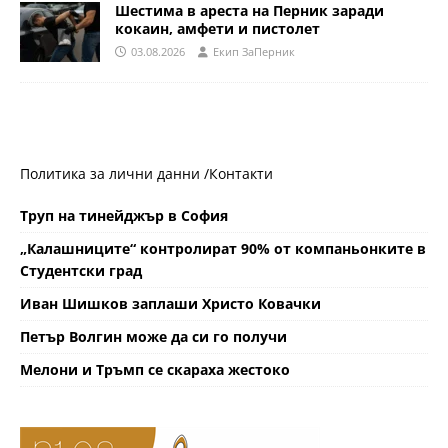
Шестима в ареста на Перник заради
кокаин, амфети и пистолет
03.08.2026
Eкип ЗаПерник
Политика за лични данни /
Контакти
Труп на тинейджър в София
„Калашниците“ контролират 90% от компаньонките в
Студентски град
Иван Шишков заплаши Христо Ковачки
Петър Волгин може да си го получи
Мелони и Тръмп се скараха жестоко