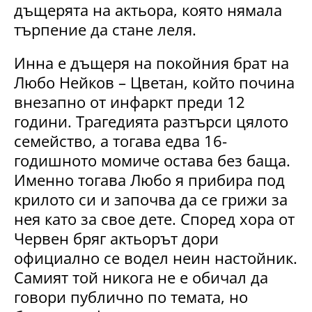
дъщерята на актьора, която нямала
търпение да стане леля.
Инна е дъщеря на покойния брат на
Любо Нейков – Цветан, който почина
внезапно от инфаркт преди 12
години. Трагедията разтърси цялото
семейство, а тогава едва 16-
годишното момиче остава без баща.
Именно тогава Любо я прибира под
крилото си и започва да се грижи за
нея като за свое дете. Според хора от
Червен бряг актьорът дори
официално се водел неин настойник.
Самият той никога не е обичал да
говори публично по темата, но