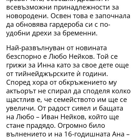
всевъзможни принадлежности за
новородени. Освен това е започнала
да обновява гардероба си с по-
удобни дрехи за бременни.
Най-развълнуван от новината
безспорно е Любо Нейков. Той се
грижи за Инна като за свое дете още
от тийнейджърските ѝ години.
Според хора от обкръжението му
актьорът не спирал да споделя колко
щастлив е, че семейството им ще се
увеличи. От радост сияел и бащата
на Любо – Иван Нейков, който ще
стане прадядо. Огромно било
вълнението и на 16-годишната Ана –