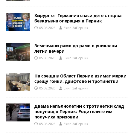
Хирург от Германия спаси дете с първа
безкръвна операция в Перник
05.08.2026
Eкип ЗаПерник
Земенчани рамо до рамо в уникални
летни вечери
05.08.2026
Eкип ЗаПерник
На среща в Област Перник взимат мерки
срещу гонки, дрифтове и тротинетки
05.08.2026
Eкип ЗаПерник
Двама непълнолетни с тротинетки след
полунощ в Перник: Родителите им
получиха призовки
05.08.2026
Eкип ЗаПерник