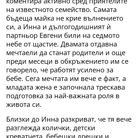
коментира активно сред приятелите
на известното семейство. Самата
бъдеща майка не крие вълнението
си, а Инна и дългогодишният ѝ
партньор Евгени били на седмото
небе от щастие. Двамата отдавна
мечтаели да станат родители и още
преди месеци в обкръжението им се
говорело, че работят усилено за
бебе. Сега мечтата им вече е факт, а
младата жена е започнала трескава
подготовка за най-важната роля в
живота си.
Близки до Инна разкриват, че тя вече
разглежда колички, детски
креватчета, бебешки дрешки и