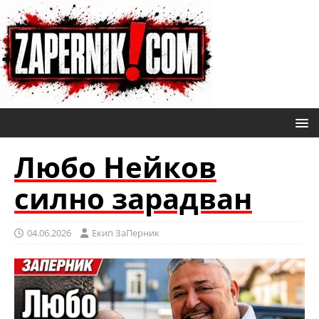
Любо Нейков
силно зарадван
04.06.2026
Eкип ЗаПерник