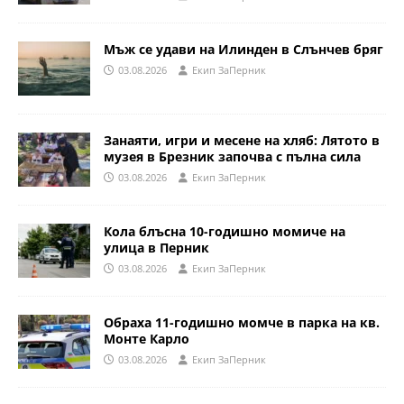
Мъж се удави на Илинден в Слънчев бряг
03.08.2026
Eкип ЗаПерник
Занаяти, игри и месене на хляб: Лятото в
музея в Брезник започва с пълна сила
03.08.2026
Eкип ЗаПерник
Кола блъсна 10-годишно момиче на
улица в Перник
03.08.2026
Eкип ЗаПерник
Обраха 11-годишно момче в парка на кв.
Монте Карло
03.08.2026
Eкип ЗаПерник