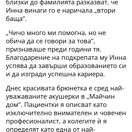
близки до фамилията разказват, че
Инна винаги го е наричала „втори
баща“.
„Чичо много ми помогна, но не
обича да се говори за това“,
признаваше преди години тя.
Благодарение на подкрепата му Инна
успява да завърши образованието си
и да изгради успешна кариера.
Днес красивата брюнетка е сред най-
уважаваните акушерки в „Майчин
дом“. Пациентки я описват като
изключително внимателен и човечен
професионалист, а колегите ѝ я
определят като една от най-