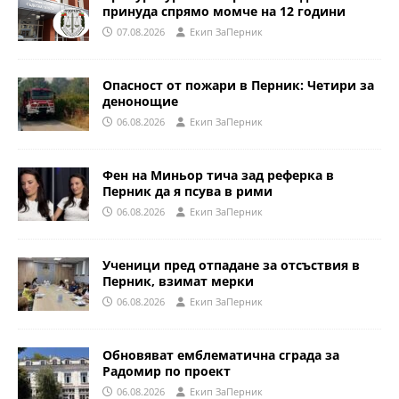
принуда спрямо момче на 12 години
07.08.2026
Eкип ЗаПерник
Опасност от пожари в Перник: Четири за
денонощие
06.08.2026
Eкип ЗаПерник
Фен на Миньор тича зад реферка в
Перник да я псува в рими
06.08.2026
Eкип ЗаПерник
Ученици пред отпадане за отсъствия в
Перник, взимат мерки
06.08.2026
Eкип ЗаПерник
Обновяват емблематична сграда за
Радомир по проект
06.08.2026
Eкип ЗаПерник