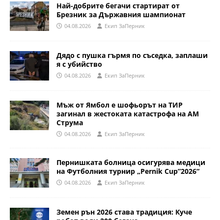
Най-добрите бегачи стартират от
Брезник за Държавния шампионат
04.08.2026
Eкип ЗаПерник
Дядо с пушка гърмя по съседка, заплаши
я с убийство
04.08.2026
Eкип ЗаПерник
Мъж от Ямбол е шофьорът на ТИР
загинал в жестоката катастрофа на АМ
Струма
04.08.2026
Eкип ЗаПерник
Пернишката болница осигурява медици
на Футболния турнир „Pernik Cup”2026“
04.08.2026
Eкип ЗаПерник
Земен рън 2026 става традиция: Куче