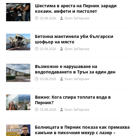
Шестима в ареста на Перник заради
кокаин, амфети и пистолет
03.08.2026
Eкип ЗаПерник
Бетонна мантинела уби български
шофьор на място
03.08.2026
Eкип ЗаПерник
Възможно е нарушаване на
водоподаването в Трън за един ден
03.08.2026
Eкип ЗаПерник
Важно: Кога спира топлата вода в
Перник?
03.08.2026
Eкип ЗаПерник
Болницата в Перник показа как премахва
камъни в пикочния мехур с лазер –