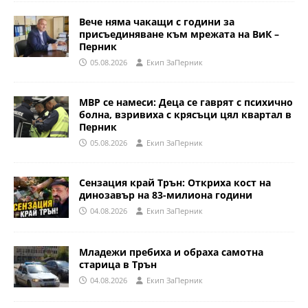
Вече няма чакащи с години за
присъединяване към мрежата на ВиК –
Перник
05.08.2026
Eкип ЗаПерник
МВР се намеси: Деца се гаврят с психично
болна, взривиха с крясъци цял квартал в
Перник
05.08.2026
Eкип ЗаПерник
Сензация край Трън: Откриха кост на
динозавър на 83-милиона години
04.08.2026
Eкип ЗаПерник
Младежи пребиха и обраха самотна
старица в Трън
04.08.2026
Eкип ЗаПерник