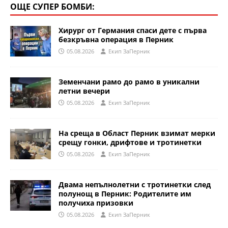
ОЩЕ СУПЕР БОМБИ:
Хирург от Германия спаси дете с първа
безкръвна операция в Перник
05.08.2026
Eкип ЗаПерник
Земенчани рамо до рамо в уникални
летни вечери
05.08.2026
Eкип ЗаПерник
На среща в Област Перник взимат мерки
срещу гонки, дрифтове и тротинетки
05.08.2026
Eкип ЗаПерник
Двама непълнолетни с тротинетки след
полунощ в Перник: Родителите им
получиха призовки
05.08.2026
Eкип ЗаПерник