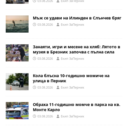
03.08.2026
Eкип ЗаПерник
Мъж се удави на Илинден в Слънчев бряг
03.08.2026
Eкип ЗаПерник
Занаяти, игри и месене на хляб: Лятото в
музея в Брезник започва с пълна сила
03.08.2026
Eкип ЗаПерник
Кола блъсна 10-годишно момиче на
улица в Перник
03.08.2026
Eкип ЗаПерник
Обраха 11-годишно момче в парка на кв.
Монте Карло
03.08.2026
Eкип ЗаПерник