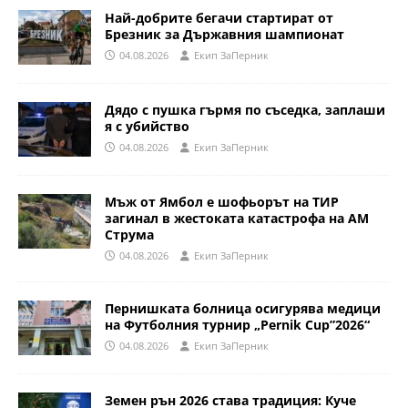
Най-добрите бегачи стартират от
Брезник за Държавния шампионат
04.08.2026
Eкип ЗаПерник
Дядо с пушка гърмя по съседка, заплаши
я с убийство
04.08.2026
Eкип ЗаПерник
Мъж от Ямбол е шофьорът на ТИР
загинал в жестоката катастрофа на АМ
Струма
04.08.2026
Eкип ЗаПерник
Пернишката болница осигурява медици
на Футболния турнир „Pernik Cup”2026“
04.08.2026
Eкип ЗаПерник
Земен рън 2026 става традиция: Куче