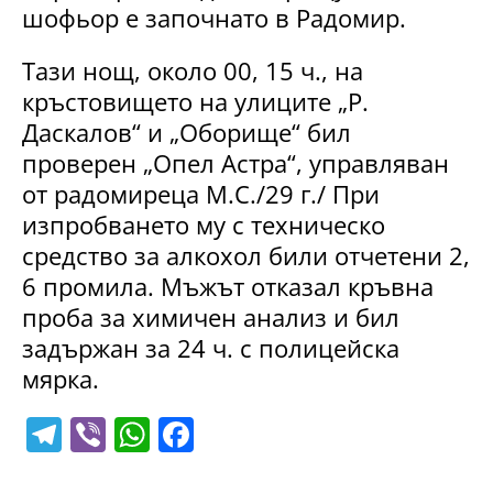
шофьор е започнато в Радомир.
Тази нощ, около 00, 15 ч., на
кръстовището на улиците „Р.
Даскалов“ и „Оборище“ бил
проверен „Опел Астра“, управляван
от радомиреца М.С./29 г./ При
изпробването му с техническо
средство за алкохол били отчетени 2,
6 промила. Мъжът отказал кръвна
проба за химичен анализ и бил
задържан за 24 ч. с полицейска
мярка.
T
Vi
W
F
el
b
h
a