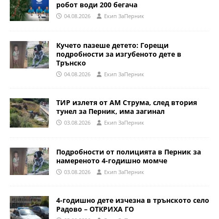
робот води 200 бегача
04.08.2026
Eкип ЗаПерник
Кучето пазеше детето: Горещи
подробности за изгубеното дете в
Трънско
04.08.2026
Eкип ЗаПерник
ТИР излетя от АМ Струма, след втория
тунел за Перник, има загинал
03.08.2026
Eкип ЗаПерник
Подробности от полицията в Перник за
намереното 4-годишно момче
03.08.2026
Eкип ЗаПерник
4-годишно дете изчезна в трънското село
Радово – ОТКРИХА ГО