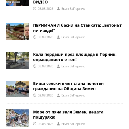
ВИДЕО
03.08.2026
Eкип ЗаПерник
ПЕРНИЧАНИ бесни на Станката: „Бетонът
ни изяде!“
03.08.2026
Eкип ЗаПерник
Кола пердаши през площада в Перник,
оправданието е топ!
03.08.2026
Eкип ЗаПерник
Бивш селски кмет стана почетен
гражданин на Община Земен
02.08.2026
Eкип ЗаПерник
Море от пяна заля Земен, децата
пощуряха!
02.08.2026
Eкип ЗаПерник