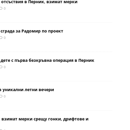
 отсъствия в Перник, взимат мерки
0
сграда за Радомир по проект
0
 дете с първа безкръвна операция в Перник
0
в уникални летни вечери
0
к взимат мерки срещу гонки, дрифтове и