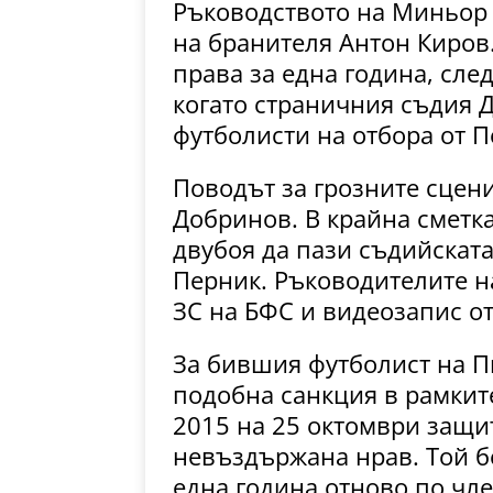
Ръководството на Миньор
на бранителя Антон Киров.
права за една година, след
когато страничния съдия 
футболисти на отбора от П
Поводът за грозните сцен
Добринов. В крайна сметка
двубоя да пази съдийската 
Перник. Ръководителите н
ЗС на БФС и видеозапис от
За бившия футболист на П
подобна санкция в рамките
2015 на 25 октомври защит
невъздържана нрав. Той б
една година отново по чл