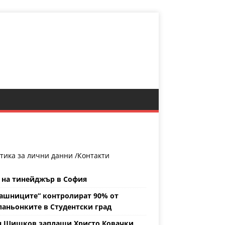
тика за лични данни /
Контакти
 на тинейджър в София
ашниците“ контролират 90% от
аньонките в Студентски град
н Шишков заплаши Христо Ковачки