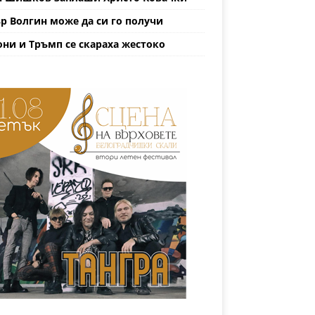
р Волгин може да си го получи
ни и Тръмп се скараха жестоко