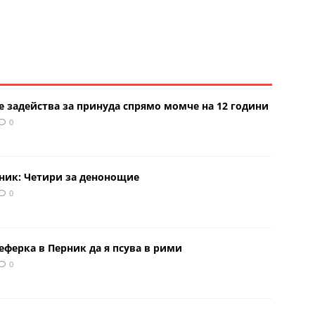
е задейства за принуда спрямо момче на 12 години
0
рник: Четири за денонощие
0
еферка в Перник да я псува в рими
0