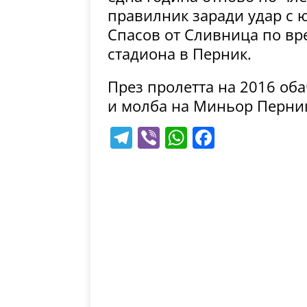
правилник заради удар с 
Спасов от Сливница по вр
стадиона в Перник.
През пролетта на 2016 об
и молба на Миньор Перни
T
Vi
W
F
el
b
h
a
e
er
at
c
gr
s
e
a
A
b
m
p
o
p
o
k