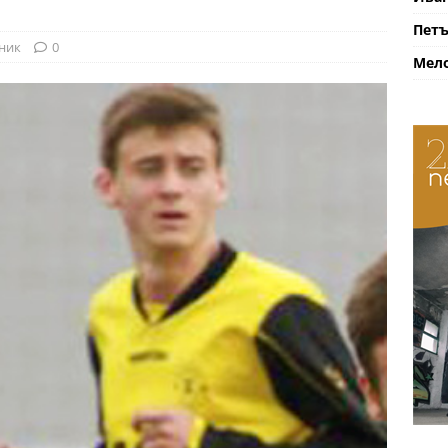
Петъ
ник
0
Мело