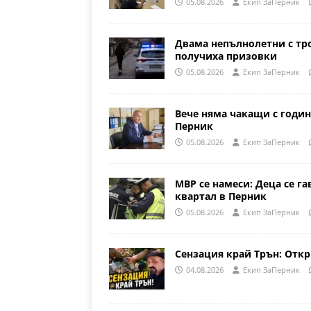
05.08.2026
Eкип ЗаПерник
Двама непълнолетни с тр
получиха призовки
05.08.2026
Eкип ЗаПерник
Вече няма чакащи с годин
Перник
05.08.2026
Eкип ЗаПерник
МВР се намеси: Деца се га
квартал в Перник
05.08.2026
Eкип ЗаПерник
Сензация край Трън: Откр
04.08.2026
Eкип ЗаПерник