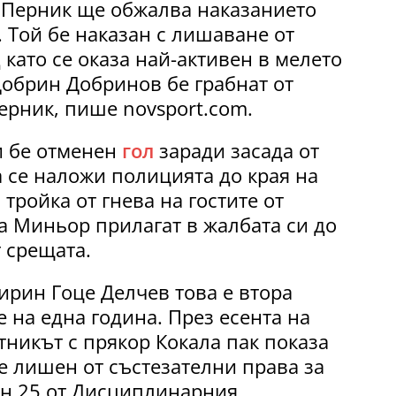
 Перник ще обжалва наказанието
 Той бе наказан с лишаване от
 като се оказа най-активен в мелето
Добрин Добринов бе грабнат от
ерник, пише novsport.com.
и бе отменен
гол
заради засада от
 се наложи полицията до края на
тройка от гнева на гостите от
а Миньор прилагат в жалбата си до
 срещата.
ирин Гоце Делчев това е втора
 на една година. През есента на
никът с прякор Кокала пак показа
е лишен от състезателни права за
ен 25 от Дисциплинарния