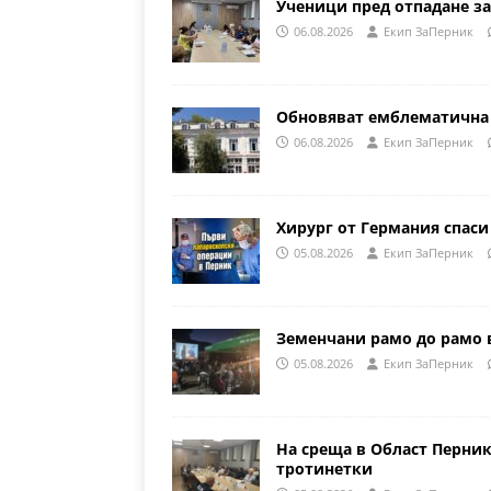
Ученици пред отпадане за
06.08.2026
Eкип ЗаПерник
Обновяват емблематична 
06.08.2026
Eкип ЗаПерник
Хирург от Германия спаси
05.08.2026
Eкип ЗаПерник
Земенчани рамо до рамо 
05.08.2026
Eкип ЗаПерник
На среща в Област Перни
тротинетки