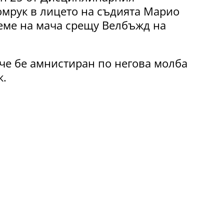
юмрук в лицето на съдията Марио
еме на мача срещу Велбъжд на
аче бе амнистиран по негова молба
к.