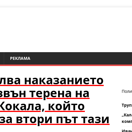
РЕКЛАМА
лва наказанието
звън терена на
Поли
Кокала, който
Труп
за втори път тази
„Кал
комп
Ива