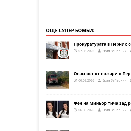
ОЩЕ СУПЕР БОМБИ:
Прокуратурата в Перник с
07.08.2026
Eкип ЗаПерник
Опасност от пожари в Пе
06.08.2026
Eкип ЗаПерник
Фен на Миньор тича зад р
06.08.2026
Eкип ЗаПерник