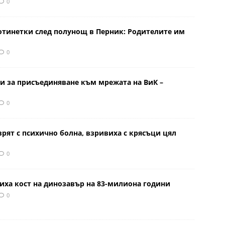
0
отинетки след полунощ в Перник: Родителите им
0
и за присъединяване към мрежата на ВиК –
0
врят с психично болна, взривиха с крясъци цял
0
иха кост на динозавър на 83-милиона години
0