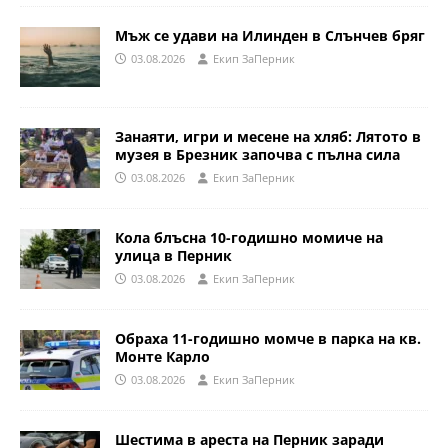
Мъж се удави на Илинден в Слънчев бряг
03.08.2026
Eкип ЗаПерник
Занаяти, игри и месене на хляб: Лятото в
музея в Брезник започва с пълна сила
03.08.2026
Eкип ЗаПерник
Кола блъсна 10-годишно момиче на
улица в Перник
03.08.2026
Eкип ЗаПерник
Обраха 11-годишно момче в парка на кв.
Монте Карло
03.08.2026
Eкип ЗаПерник
Шестима в ареста на Перник заради