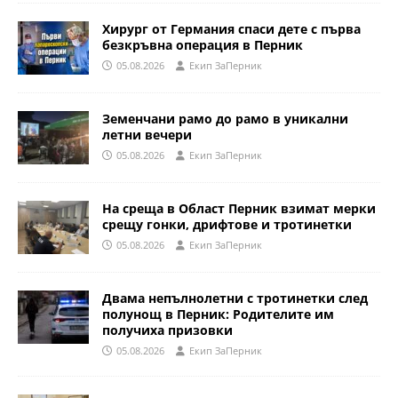
Хирург от Германия спаси дете с първа
безкръвна операция в Перник
05.08.2026
Eкип ЗаПерник
Земенчани рамо до рамо в уникални
летни вечери
05.08.2026
Eкип ЗаПерник
На среща в Област Перник взимат мерки
срещу гонки, дрифтове и тротинетки
05.08.2026
Eкип ЗаПерник
Двама непълнолетни с тротинетки след
полунощ в Перник: Родителите им
получиха призовки
05.08.2026
Eкип ЗаПерник