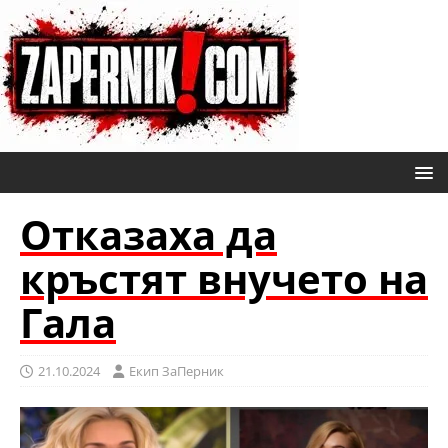
Отказаха да
кръстят внучето на
Гала
21.10.2024
Eкип ЗаПерник