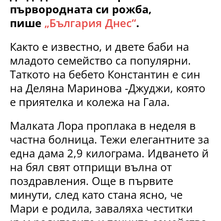
първородната си рожба,
пише
„България Днес“
.
Както е известно, и двете баби на
младото семейство са популярни.
Таткото на бебето Константин е син
на Деляна Маринова -Джуджи, която
е приятелка и колежа на Гала.
Малката Лора проплака в неделя в
частна болница. Тежи елегантните за
една дама 2,9 килограма. Идването й
на бял свят отприщи вълна от
поздравления. Още в първите
минути, след като стана ясно, че
Мари е родила, заваляха честитки