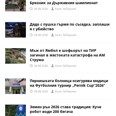
Брезник за Държавния шампионат
04.08.2026
Eкип ЗаПерник
Дядо с пушка гърмя по съседка, заплаши
я с убийство
04.08.2026
Eкип ЗаПерник
Мъж от Ямбол е шофьорът на ТИР
загинал в жестоката катастрофа на АМ
Струма
04.08.2026
Eкип ЗаПерник
Пернишката болница осигурява медици
на Футболния турнир „Pernik Cup”2026“
04.08.2026
Eкип ЗаПерник
Земен рън 2026 става традиция: Куче
робот води 200 бегача