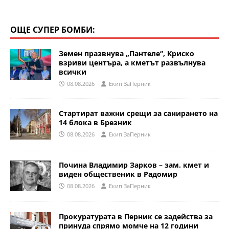
ОЩЕ СУПЕР БОМБИ:
Земен празвнува „Пантеле“, Криско
взриви центъра, а кметът развълнува
всички
08.08.2026
Eкип ЗаПерник
Стартират важни срещи за санирането на
14 блока в Брезник
08.08.2026
Eкип ЗаПерник
Почина Владимир Зарков – зам. кмет и
виден общественик в Радомир
08.08.2026
Eкип ЗаПерник
Прокуратурата в Перник се задейства за
принуда спрямо момче на 12 години