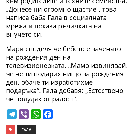
към родителите и техните семейства.
„Донесе ни огромно щастие“, това
написа баба Гала в социалната
мрежа и показа ръчичката на
внучето си.
Мари споделя че бебето е заченато
на рождения ден на
телевизионерката. „Мамо извинявай,
че не ти подарих нищо за рождения
ден, обаче ти изработихме
подаръка“. Гала добавя: „Естествено,
че полудях от радост“.
T
Vi
W
F
el
b
h
a
e
er
at
c
ГАЛА