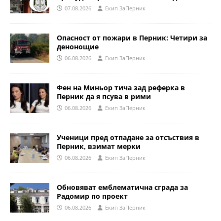
07.08.2026
Eкип ЗаПерник
Опасност от пожари в Перник: Четири за
денонощие
06.08.2026
Eкип ЗаПерник
Фен на Миньор тича зад реферка в
Перник да я псува в рими
06.08.2026
Eкип ЗаПерник
Ученици пред отпадане за отсъствия в
Перник, взимат мерки
06.08.2026
Eкип ЗаПерник
Обновяват емблематична сграда за
Радомир по проект
06.08.2026
Eкип ЗаПерник