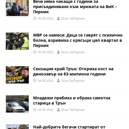
Вече няма чакащи с години за
присъединяване към мрежата на ВиК –
Перник
05.08.2026
Eкип ЗаПерник
МВР се намеси: Деца се гаврят с психично
болна, взривиха с крясъци цял квартал в
Перник
05.08.2026
Eкип ЗаПерник
Сензация край Трън: Откриха кост на
динозавър на 83-милиона години
04.08.2026
Eкип ЗаПерник
Младежи пребиха и обраха самотна
старица в Трън
04.08.2026
Eкип ЗаПерник
Най-добрите бегачи стартират от