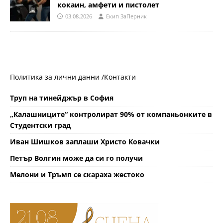
кокаин, амфети и пистолет
03.08.2026
Eкип ЗаПерник
Политика за лични данни /
Контакти
Труп на тинейджър в София
„Калашниците“ контролират 90% от компаньонките в
Студентски град
Иван Шишков заплаши Христо Ковачки
Петър Волгин може да си го получи
Мелони и Тръмп се скараха жестоко