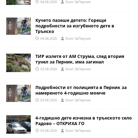
04.08.2026
Eкип ЗаПерник
Кучето пазеше детето: Горещи
подробности за изгубеното дете в
Трънско
04.08.2026
Eкип ЗаПерник
ТИР излетя от АМ Струма, след втория
тунел за Перник, има загинал
03.08.2026
Eкип ЗаПерник
Подробности от полицията в Перник за
намереното 4-годишно момче
03.08.2026
Eкип ЗаПерник
4-годишно дете изчезна в трънското село
Радово – ОТКРИХА ГО
03.08.2026
Eкип ЗаПерник