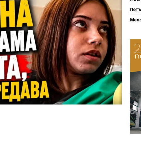
Петъ
Мело