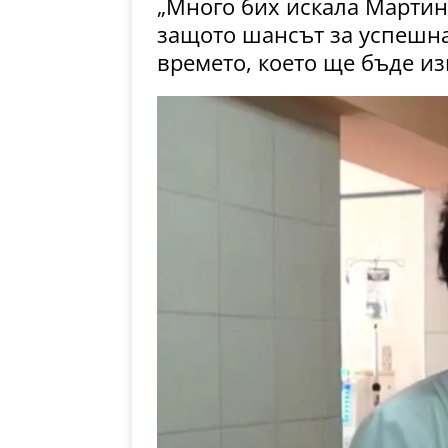
„Много бих искала Мартинк
защото шансът за успешна
времето, което ще бъде и