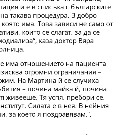
тация и е в списъка с българските
на такава процедура. В добро
 която има. Това зависи не само от
тиви, които се слагат, за да се
одиализа“, каза доктор Вяра
олница.
ие има отношението на пациента
изисква огромни ограничания –
ежим. На Мартина й се случиха
бития – почина майка й, почина
тя живееше. Тя успя, пребори се,
ститут. Силата е в нея. В нейния
и, за което я поздравявам.“,