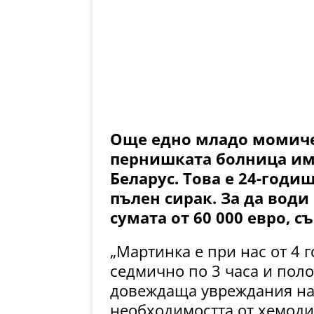
Още едно младо момиче 
пернишката болница има
Беларус. Това е 24-годи
пълен сирак. За да вод
сумата от 60 000 евро, 
„Мартинка е при нас от 4 
седмично по 3 часа и пол
довеждаща увреждания на 
необходимостта от хемоди