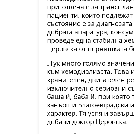
приготвена е за трансплан
пациенти, които подлежат 
състояние е за диагнозата,
добрата апаратура, консума
проведе една стабилна хем
Церовска от пернишката б
„Тук много голямо значен
към хемодиализата. Това 
хранителен, двигателен р
изключително сериозни съ
баща й, баба й, при която 
завърши Благоевградски ин
характер. Тя успя и завърш
добави доктор Церовска.