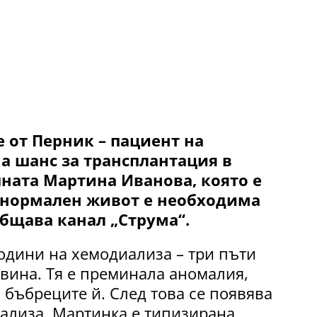
от Перник – пациент на
 шанс за трансплантация в
шната Мартина Иванова, която е
и нормален живот е необходима
събщава канал „Струма“.
години на хемодиализа – три пъти
овина. Тя е преминала аномалия,
бъбреците й. След това се появява
ализа. Мартинка е типизирана,