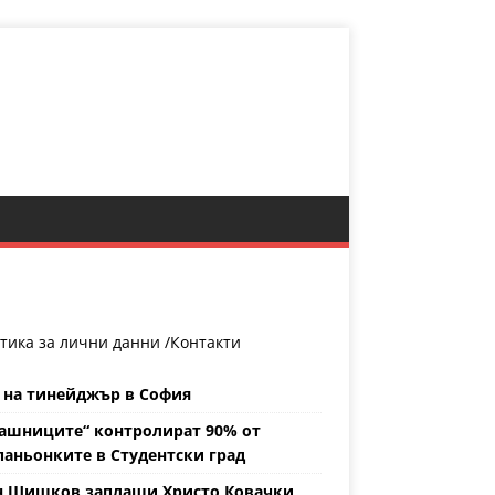
тика за лични данни /
Контакти
 на тинейджър в София
ашниците“ контролират 90% от
аньонките в Студентски град
н Шишков заплаши Христо Ковачки