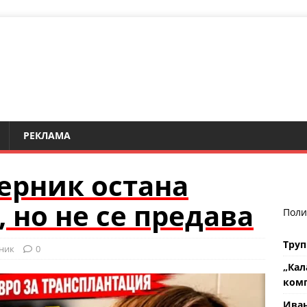
РЕКЛАМА
ерник остана
, но не се предава
Поли
Труп
ник
0
„Кал
комп
Ива