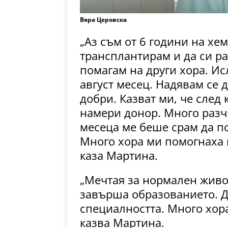
Вяра Церовска
„Аз съм от 6 години на хе
трансплантирам и да си ра
помагам на други хора. Ис
август месец. Надявам се 
добри. Казват ми, че след
намери донор. Много разч
месеца ме беше срам да п
Много хора ми помогнаха 
каза Мартина.
„Мечтая за нормален живот
завърша образованието. Д
специалността. Много хора
казва Мартина.