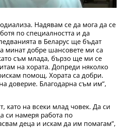
модиализа. Надявам се да мога да се
ботя по специалността и да
ледванията в Беларус ще бъдат
да минат добре шансовете ми са
 като съм млада, бързо ще ми се
итам на хората. Допреди няколко
оискам помощ. Хората са добри.
на доверие. Благодарна съм им“,
, като на всеки млад човек. Да си
а си намеря работа по
свам деца и искам да им помагам“,