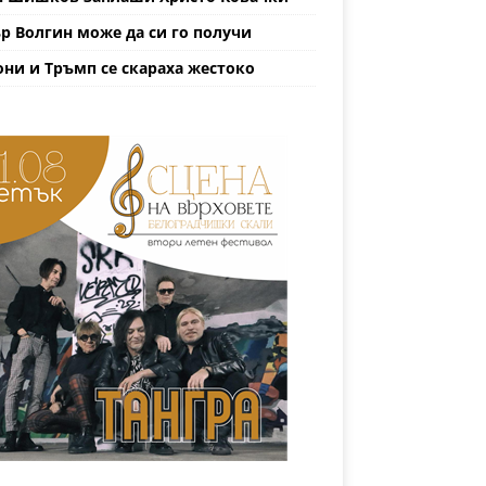
р Волгин може да си го получи
ни и Тръмп се скараха жестоко