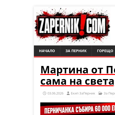
НАЧАЛО
ЗА ПЕРНИК
ГОРЕЩО
Мартина от П
сама на света
03.06.2026
Eкип ЗаПерник
За Пер