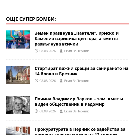
ОЩЕ СУПЕР БОМБИ:
Земен празвнува „Пантеле“, Криско и
Камелия взривиха центъра, а кметът
развълнува всички
08.08.2026
Eкип ЗаПерник
Стартират важни срещи за санирането на
14 блока в Брезник
08.08.2026
Eкип ЗаПерник
Почина Владимир Зарков – зам. кмет и
виден общественик в Радомир
08.08.2026
Eкип ЗаПерник
Прокуратурата в Перник се задейства за
принуда спрямо момче на 12 години