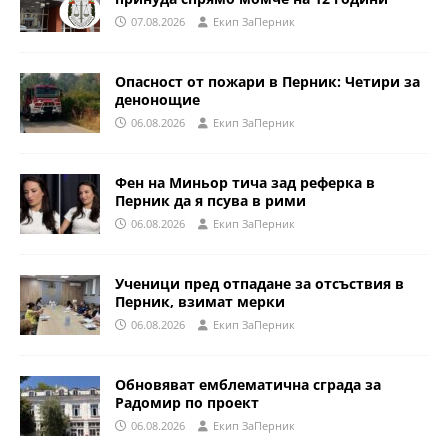
07.08.2026
Eкип ЗаПерник
Опасност от пожари в Перник: Четири за
денонощие
06.08.2026
Eкип ЗаПерник
Фен на Миньор тича зад реферка в
Перник да я псува в рими
06.08.2026
Eкип ЗаПерник
Ученици пред отпадане за отсъствия в
Перник, взимат мерки
06.08.2026
Eкип ЗаПерник
Обновяват емблематична сграда за
Радомир по проект
06.08.2026
Eкип ЗаПерник