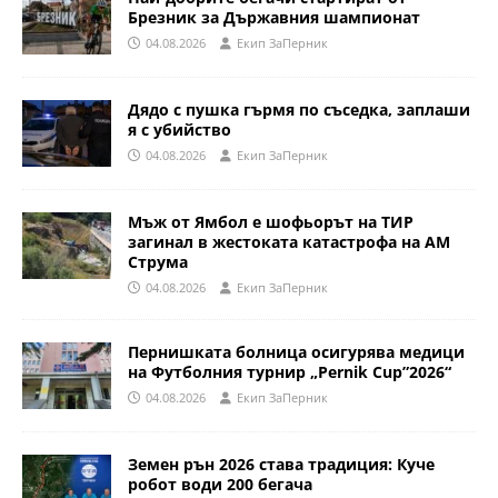
Брезник за Държавния шампионат
04.08.2026
Eкип ЗаПерник
Дядо с пушка гърмя по съседка, заплаши
я с убийство
04.08.2026
Eкип ЗаПерник
Мъж от Ямбол е шофьорът на ТИР
загинал в жестоката катастрофа на АМ
Струма
04.08.2026
Eкип ЗаПерник
Пернишката болница осигурява медици
на Футболния турнир „Pernik Cup”2026“
04.08.2026
Eкип ЗаПерник
Земен рън 2026 става традиция: Куче
робот води 200 бегача