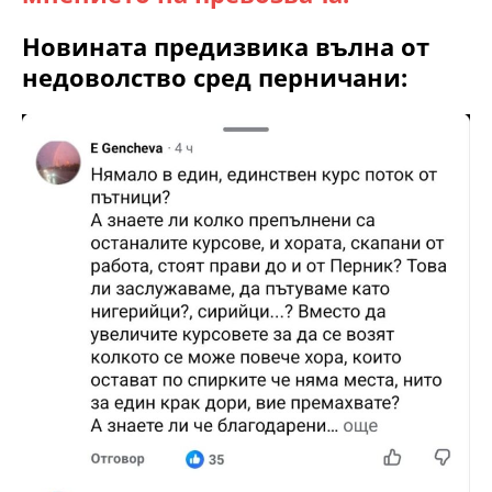
Новината предизвика вълна от
недоволство сред перничани: