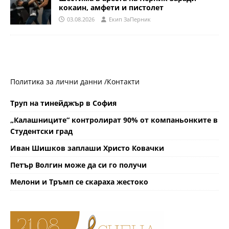
кокаин, амфети и пистолет
03.08.2026
Eкип ЗаПерник
Политика за лични данни /
Контакти
Труп на тинейджър в София
„Калашниците“ контролират 90% от компаньонките в
Студентски град
Иван Шишков заплаши Христо Ковачки
Петър Волгин може да си го получи
Мелони и Тръмп се скараха жестоко