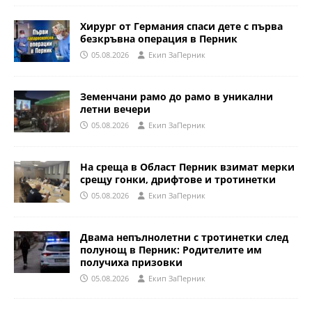
Хирург от Германия спаси дете с първа
безкръвна операция в Перник
05.08.2026
Eкип ЗаПерник
Земенчани рамо до рамо в уникални
летни вечери
05.08.2026
Eкип ЗаПерник
На среща в Област Перник взимат мерки
срещу гонки, дрифтове и тротинетки
05.08.2026
Eкип ЗаПерник
Двама непълнолетни с тротинетки след
полунощ в Перник: Родителите им
получиха призовки
05.08.2026
Eкип ЗаПерник