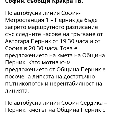
София, съобщи Кракра ТВ.
По автобусна линия София-
Метростанция 1 – Перник да бъде
закрито маршрутното разписание
със следните часове на тръгване от
Автогара Перник от 19.30 часа и от
София в 20.30 часа. Това е
предложението на кмета на Община
Перник. Като мотив към
предложението от Община Перник е
посочена липсата на достатъчно
пътникопоток и нерентабилност на
линията.
По автобусна линия София Сердика –
Перник, кметът на Община Перник е