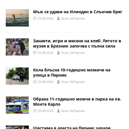
Мъж се удави на Илинден в Слънчев бряг
03.08.2026
Eкип ЗаПерник
Занаяти, игри и месене на хляб: Лятото в
музея в Брезник започва с пълна сила
03.08.2026
Eкип ЗаПерник
Кола блъсна 10-годишно момиче на
улица в Перник
03.08.2026
Eкип ЗаПерник
Обраха 11-годишно момче в парка на кв.
Монте Карло
03.08.2026
Eкип ЗаПерник
Шестима в ареста на Перник заради