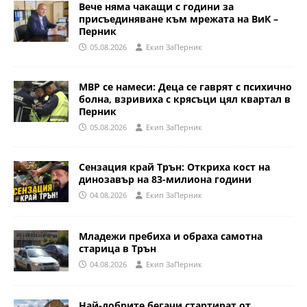
Вече няма чакащи с години за
присъединяване към мрежата на ВиК –
Перник
05.08.2026
Eкип ЗаПерник
МВР се намеси: Деца се гаврят с психично
болна, взривиха с крясъци цял квартал в
Перник
05.08.2026
Eкип ЗаПерник
Сензация край Трън: Откриха кост на
динозавър на 83-милиона години
04.08.2026
Eкип ЗаПерник
Младежи пребиха и обраха самотна
старица в Трън
04.08.2026
Eкип ЗаПерник
Най-добрите бегачи стартират от