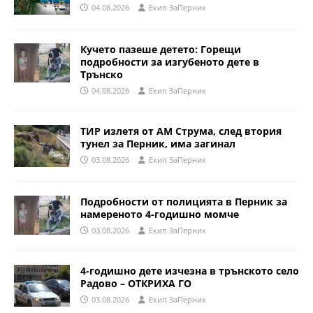
04.08.2026
Eкип ЗаПерник
Кучето пазеше детето: Горещи
подробности за изгубеното дете в
Трънско
04.08.2026
Eкип ЗаПерник
ТИР излетя от АМ Струма, след втория
тунел за Перник, има загинал
03.08.2026
Eкип ЗаПерник
Подробности от полицията в Перник за
намереното 4-годишно момче
03.08.2026
Eкип ЗаПерник
4-годишно дете изчезна в трънското село
Радово – ОТКРИХА ГО
03.08.2026
Eкип ЗаПерник