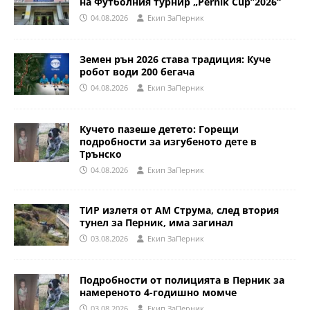
на Футболния турнир „Pernik Cup”2026“
04.08.2026
Eкип ЗаПерник
Земен рън 2026 става традиция: Куче
робот води 200 бегача
04.08.2026
Eкип ЗаПерник
Кучето пазеше детето: Горещи
подробности за изгубеното дете в
Трънско
04.08.2026
Eкип ЗаПерник
ТИР излетя от АМ Струма, след втория
тунел за Перник, има загинал
03.08.2026
Eкип ЗаПерник
Подробности от полицията в Перник за
намереното 4-годишно момче
03.08.2026
Eкип ЗаПерник