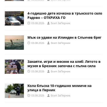
4-годишно дете изчезна в трънското село
Радово – ОТКРИХА ГО
03.08.2026
Eкип ЗаПерник
Мъж се удави на Илинден в Слънчев бряг
03.08.2026
Eкип ЗаПерник
Занаяти, игри и месене на хляб: Лятото в
музея в Брезник започва с пълна сила
03.08.2026
Eкип ЗаПерник
Кола блъсна 10-годишно момиче на
улица в Перник
03.08.2026
Eкип ЗаПерник