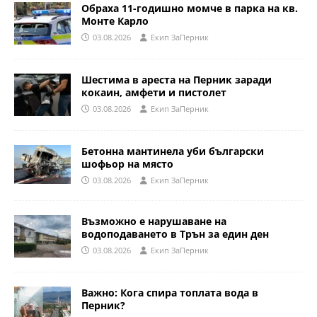
Обраха 11-годишно момче в парка на кв.
Монте Карло
03.08.2026
Eкип ЗаПерник
Шестима в ареста на Перник заради
кокаин, амфети и пистолет
03.08.2026
Eкип ЗаПерник
Бетонна мантинела уби български
шофьор на място
03.08.2026
Eкип ЗаПерник
Възможно е нарушаване на
водоподаването в Трън за един ден
03.08.2026
Eкип ЗаПерник
Важно: Кога спира топлата вода в
Перник?