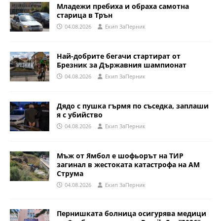
Младежи пребиха и обраха самотна
старица в Трън
04.08.2026
Eкип ЗаПерник
Най-добрите бегачи стартират от
Брезник за Държавния шампионат
04.08.2026
Eкип ЗаПерник
Дядо с пушка гърмя по съседка, заплаши
я с убийство
04.08.2026
Eкип ЗаПерник
Мъж от Ямбол е шофьорът на ТИР
загинал в жестоката катастрофа на АМ
Струма
04.08.2026
Eкип ЗаПерник
Пернишката болница осигурява медици