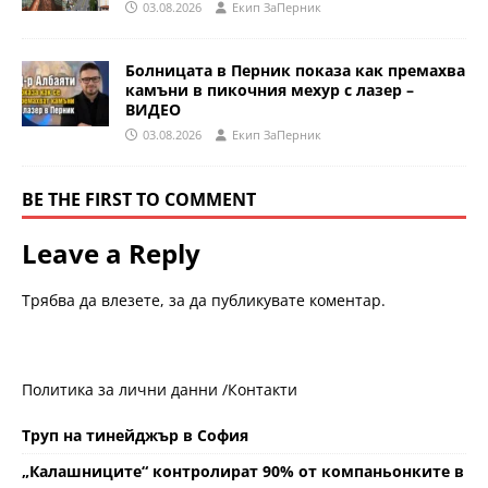
03.08.2026
Eкип ЗаПерник
Болницата в Перник показа как премахва
камъни в пикочния мехур с лазер –
ВИДЕО
03.08.2026
Eкип ЗаПерник
BE THE FIRST TO COMMENT
Leave a Reply
Трябва да
влезете
, за да публикувате коментар.
Политика за лични данни /
Контакти
Труп на тинейджър в София
„Калашниците“ контролират 90% от компаньонките в