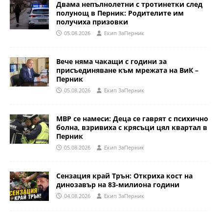
Двама непълнолетни с тротинетки след
полунощ в Перник: Родителите им
получиха призовки
05.08.2026
Eкип ЗаПерник
Вече няма чакащи с години за
присъединяване към мрежата на ВиК –
Перник
05.08.2026
Eкип ЗаПерник
МВР се намеси: Деца се гаврят с психично
болна, взривиха с крясъци цял квартал в
Перник
05.08.2026
Eкип ЗаПерник
Сензация край Трън: Откриха кост на
динозавър на 83-милиона години
04.08.2026
Eкип ЗаПерник