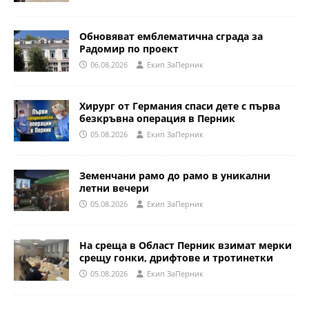
Обновяват емблематична сграда за
Радомир по проект
06.08.2026
Eкип ЗаПерник
Хирург от Германия спаси дете с първа
безкръвна операция в Перник
05.08.2026
Eкип ЗаПерник
Земенчани рамо до рамо в уникални
летни вечери
05.08.2026
Eкип ЗаПерник
На среща в Област Перник взимат мерки
срещу гонки, дрифтове и тротинетки
05.08.2026
Eкип ЗаПерник