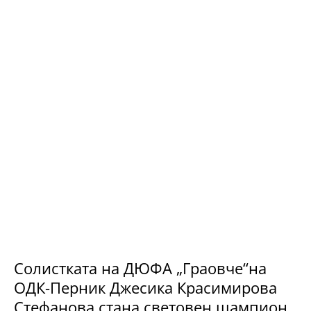
Солистката на ДЮФА „Граовче“на
ОДК-Перник Джесика Красимирова
Стефанова стана световен шампион