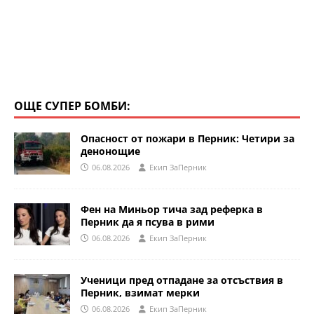
ОЩЕ СУПЕР БОМБИ:
Опасност от пожари в Перник: Четири за
денонощие
06.08.2026
Eкип ЗаПерник
Фен на Миньор тича зад реферка в
Перник да я псува в рими
06.08.2026
Eкип ЗаПерник
Ученици пред отпадане за отсъствия в
Перник, взимат мерки
06.08.2026
Eкип ЗаПерник