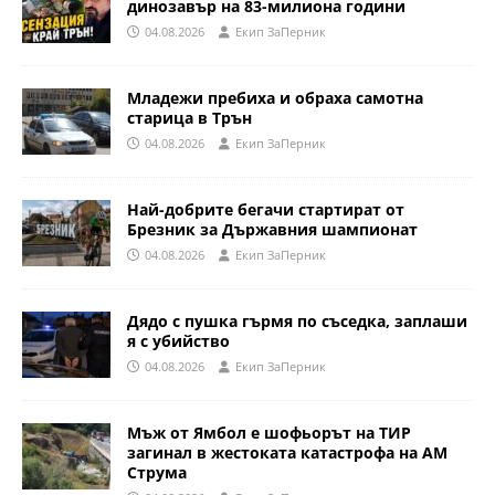
динозавър на 83-милиона години
04.08.2026
Eкип ЗаПерник
Младежи пребиха и обраха самотна
старица в Трън
04.08.2026
Eкип ЗаПерник
Най-добрите бегачи стартират от
Брезник за Държавния шампионат
04.08.2026
Eкип ЗаПерник
Дядо с пушка гърмя по съседка, заплаши
я с убийство
04.08.2026
Eкип ЗаПерник
Мъж от Ямбол е шофьорът на ТИР
загинал в жестоката катастрофа на АМ
Струма