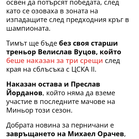
освен да потърсят победата, след
като се озоваха в зоната на
изпадащите след предходния кръг в
шампионата.
Тимът ще бъде
без своя старши
треньор Велислав Вуцов, който
беше наказан за три срещи
след
края на сблъсъка с ЦСКА II.
Наказан остава и Преслав
Йорданов
, който няма да вземе
участие в последните мачове на
Миньор този сезон.
Добрата новина за перничани е
завръщането на Михаел Орачев
,