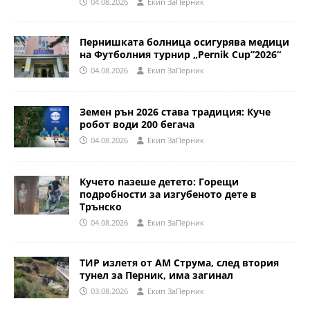
04.08.2026
Eкип ЗаПерник
Пернишката болница осигурява медици
на Футболния турнир „Pernik Cup”2026“
04.08.2026
Eкип ЗаПерник
Земен рън 2026 става традиция: Куче
робот води 200 бегача
04.08.2026
Eкип ЗаПерник
Кучето пазеше детето: Горещи
подробности за изгубеното дете в
Трънско
04.08.2026
Eкип ЗаПерник
ТИР излетя от АМ Струма, след втория
тунел за Перник, има загинал
03.08.2026
Eкип ЗаПерник