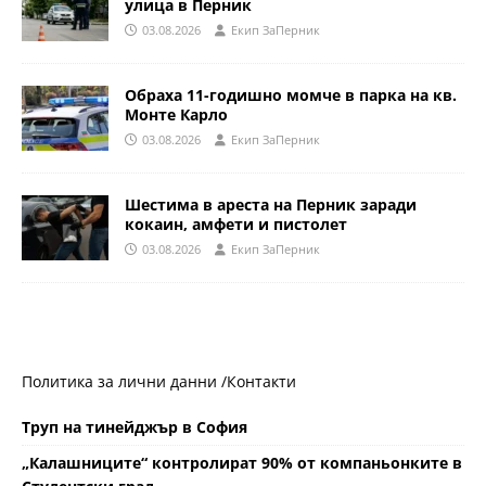
улица в Перник
03.08.2026
Eкип ЗаПерник
Обраха 11-годишно момче в парка на кв.
Монте Карло
03.08.2026
Eкип ЗаПерник
Шестима в ареста на Перник заради
кокаин, амфети и пистолет
03.08.2026
Eкип ЗаПерник
Политика за лични данни /
Контакти
Труп на тинейджър в София
„Калашниците“ контролират 90% от компаньонките в