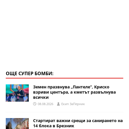
ОЩЕ СУПЕР БОМБИ:
Земен празвнува „Пантеле“, Криско
взриви центъра, а кметът развълнува
всички
08.08.2026
Eкип ЗаПерник
Стартират важни срещи за санирането на
14 блока в Брезник