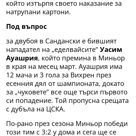
който изтърпя своето наказание за
натрупани картони.
Под въпрос
за двубоя в Сандански е бившият
нападател на „еделвайсите“
Уасим
Ауашрия
, който премина в Миньор
в края на месец март. Ауашрия има
12 мача и 3 гола за Вихрен през
есенния дял от шампионата, докато
за „чуковете“ все още търси първото
си попадение. Той пропусна срещата
с дубъла на ЦСКА.
По-рано през сезона Миньор победи
този тим с 3:2 у дома и сега ще се