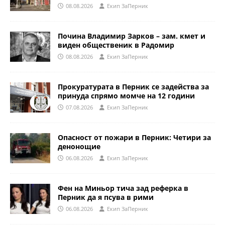
08.08.2026
Eкип ЗаПерник
Почина Владимир Зарков – зам. кмет и
виден общественик в Радомир
08.08.2026
Eкип ЗаПерник
Прокуратурата в Перник се задейства за
принуда спрямо момче на 12 години
07.08.2026
Eкип ЗаПерник
Опасност от пожари в Перник: Четири за
денонощие
06.08.2026
Eкип ЗаПерник
Фен на Миньор тича зад реферка в
Перник да я псува в рими
06.08.2026
Eкип ЗаПерник