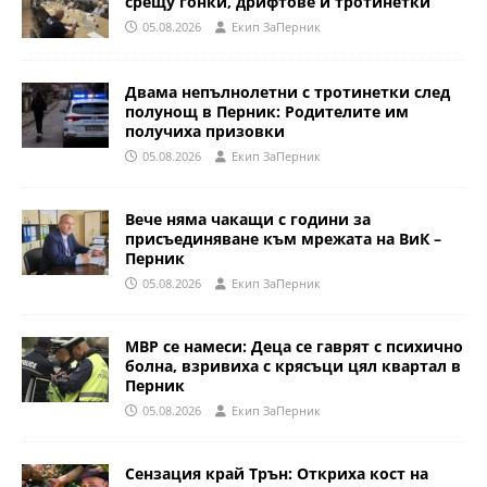
срещу гонки, дрифтове и тротинетки
05.08.2026
Eкип ЗаПерник
Двама непълнолетни с тротинетки след
полунощ в Перник: Родителите им
получиха призовки
05.08.2026
Eкип ЗаПерник
Вече няма чакащи с години за
присъединяване към мрежата на ВиК –
Перник
05.08.2026
Eкип ЗаПерник
МВР се намеси: Деца се гаврят с психично
болна, взривиха с крясъци цял квартал в
Перник
05.08.2026
Eкип ЗаПерник
Сензация край Трън: Откриха кост на