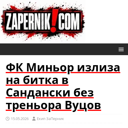
ФК Миньор излиза
на битка в
Сандански без
треньора Вуцов
15.05.2026
Eкип ЗаПерник