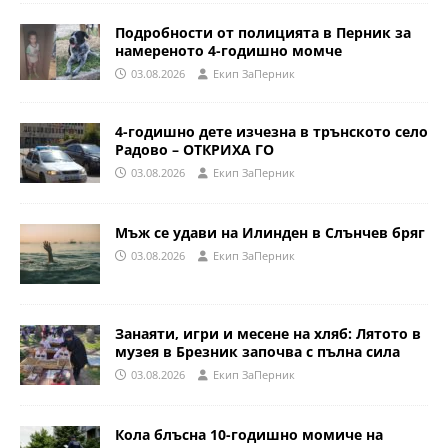
Подробности от полицията в Перник за
намереното 4-годишно момче
03.08.2026
Eкип ЗаПерник
4-годишно дете изчезна в трънското село
Радово – ОТКРИХА ГО
03.08.2026
Eкип ЗаПерник
Мъж се удави на Илинден в Слънчев бряг
03.08.2026
Eкип ЗаПерник
Занаяти, игри и месене на хляб: Лятото в
музея в Брезник започва с пълна сила
03.08.2026
Eкип ЗаПерник
Кола блъсна 10-годишно момиче на