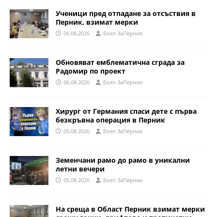
Ученици пред отпадане за отсъствия в
Перник, взимат мерки
06.08.2026
Eкип ЗаПерник
Обновяват емблематична сграда за
Радомир по проект
06.08.2026
Eкип ЗаПерник
Хирург от Германия спаси дете с първа
безкръвна операция в Перник
05.08.2026
Eкип ЗаПерник
Земенчани рамо до рамо в уникални
летни вечери
05.08.2026
Eкип ЗаПерник
На среща в Област Перник взимат мерки