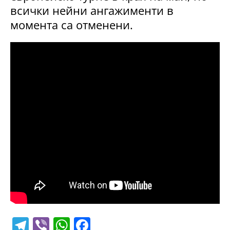
всички нейни ангажименти в
момента са отменени.
T
Vi
W
F