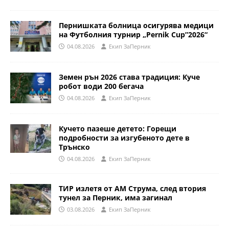
Пернишката болница осигурява медици
на Футболния турнир „Pernik Cup”2026“
04.08.2026
Eкип ЗаПерник
Земен рън 2026 става традиция: Куче
робот води 200 бегача
04.08.2026
Eкип ЗаПерник
Кучето пазеше детето: Горещи
подробности за изгубеното дете в
Трънско
04.08.2026
Eкип ЗаПерник
ТИР излетя от АМ Струма, след втория
тунел за Перник, има загинал
03.08.2026
Eкип ЗаПерник