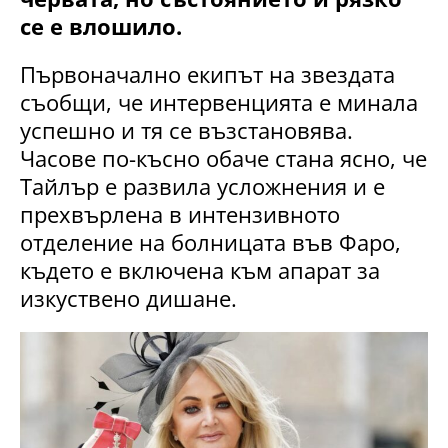
се е влошило.
Първоначално екипът на звездата
съобщи, че интервенцията е минала
успешно и тя се възстановява.
Часове по-късно обаче стана ясно, че
Тайлър е развила усложнения и е
прехвърлена в интензивното
отделение на болницата във Фаро,
където е включена към апарат за
изкуствено дишане.