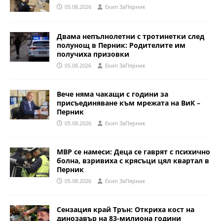
05.08.2026
Eкип ЗаПерник
Двама непълнолетни с тротинетки след
полунощ в Перник: Родителите им
получиха призовки
05.08.2026
Eкип ЗаПерник
Вече няма чакащи с години за
присъединяване към мрежата на ВиК –
Перник
05.08.2026
Eкип ЗаПерник
МВР се намеси: Деца се гаврят с психично
болна, взривиха с крясъци цял квартал в
Перник
05.08.2026
Eкип ЗаПерник
Сензация край Трън: Откриха кост на
динозавър на 83-милиона години