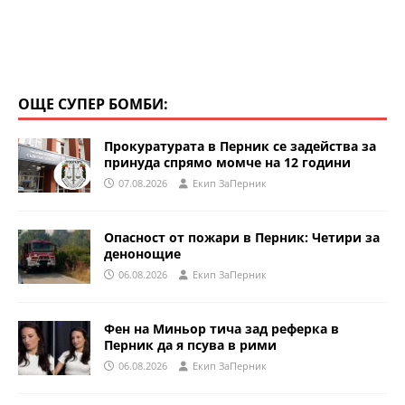
ОЩЕ СУПЕР БОМБИ:
Прокуратурата в Перник се задейства за
принуда спрямо момче на 12 години
07.08.2026
Eкип ЗаПерник
Опасност от пожари в Перник: Четири за
денонощие
06.08.2026
Eкип ЗаПерник
Фен на Миньор тича зад реферка в
Перник да я псува в рими
06.08.2026
Eкип ЗаПерник