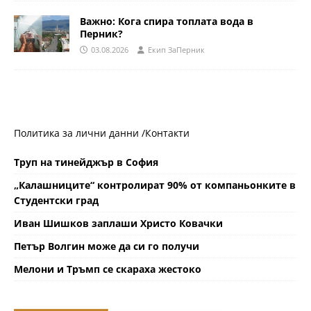
Важно: Кога спира топлата вода в
Перник?
03.08.2026
Eкип ЗаПерник
Политика за лични данни /
Контакти
Труп на тинейджър в София
„Калашниците“ контролират 90% от компаньонките в
Студентски град
Иван Шишков заплаши Христо Ковачки
Петър Волгин може да си го получи
Мелони и Тръмп се скараха жестоко