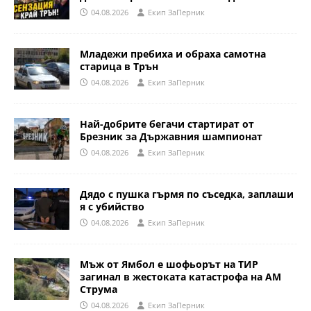
04.08.2026
Eкип ЗаПерник
Младежи пребиха и обраха самотна
старица в Трън
04.08.2026
Eкип ЗаПерник
Най-добрите бегачи стартират от
Брезник за Държавния шампионат
04.08.2026
Eкип ЗаПерник
Дядо с пушка гърмя по съседка, заплаши
я с убийство
04.08.2026
Eкип ЗаПерник
Мъж от Ямбол е шофьорът на ТИР
загинал в жестоката катастрофа на АМ
Струма
04.08.2026
Eкип ЗаПерник