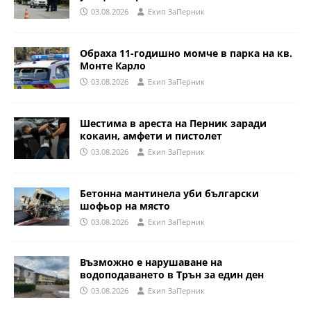
03.08.2026
Eкип ЗаПерник
Обраха 11-годишно момче в парка на кв.
Монте Карло
03.08.2026
Eкип ЗаПерник
Шестима в ареста на Перник заради
кокаин, амфети и пистолет
03.08.2026
Eкип ЗаПерник
Бетонна мантинела уби български
шофьор на място
03.08.2026
Eкип ЗаПерник
Възможно е нарушаване на
водоподаването в Трън за един ден
03.08.2026
Eкип ЗаПерник