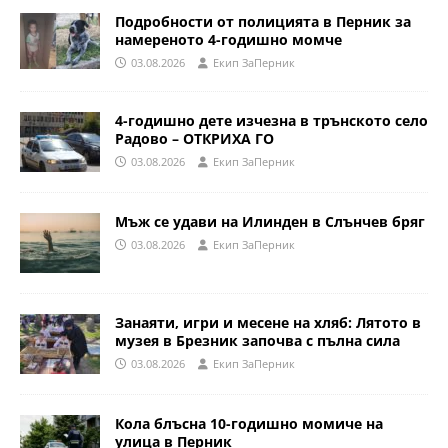
Подробности от полицията в Перник за
намереното 4-годишно момче
03.08.2026
Eкип ЗаПерник
4-годишно дете изчезна в трънското село
Радово – ОТКРИХА ГО
03.08.2026
Eкип ЗаПерник
Мъж се удави на Илинден в Слънчев бряг
03.08.2026
Eкип ЗаПерник
Занаяти, игри и месене на хляб: Лятото в
музея в Брезник започва с пълна сила
03.08.2026
Eкип ЗаПерник
Кола блъсна 10-годишно момиче на
улица в Перник