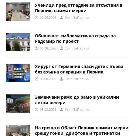
Ученици пред отпадане за отсъствия в
Перник, взимат мерки
06.08.2026
Eкип ЗаПерник
Обновяват емблематична сграда за
Радомир по проект
06.08.2026
Eкип ЗаПерник
Хирург от Германия спаси дете с първа
безкръвна операция в Перник
05.08.2026
Eкип ЗаПерник
Земенчани рамо до рамо в уникални
летни вечери
05.08.2026
Eкип ЗаПерник
На среща в Област Перник взимат мерки
срещу гонки, дрифтове и тротинетки