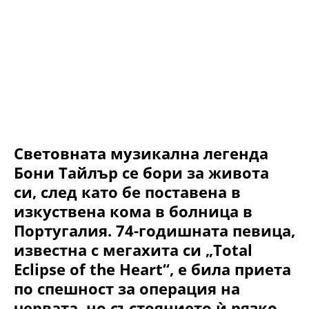
Световната музикална легенда
Бони Тайлър се бори за живота
си, след като бе поставена в
изкуствена кома в болница в
Португалия. 74-годишната певица,
известна с мегахита си „Total
Eclipse of the Heart“, е била приета
по спешност за операция на
червата, но състоянието ѝ рязко