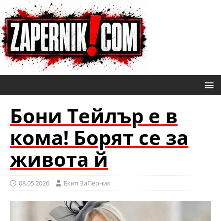
Бони Тейлър е в
кома! Борят се за
живота й
08.05.2026
Eкип ЗаПерник