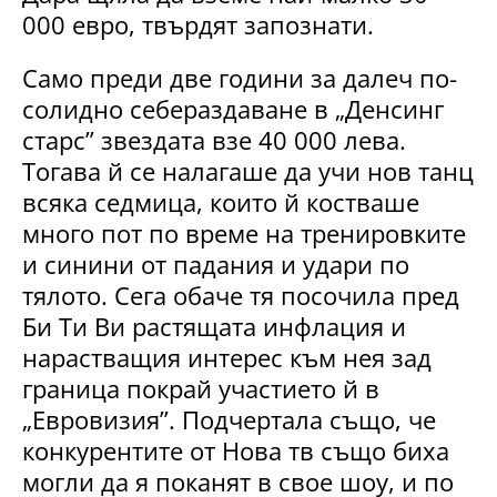
000 евро, твърдят запознати.
Само преди две години за далеч по-
солидно себераздаване в „Денсинг
старс” звездата взе 40 000 лева.
Тогава й се налагаше да учи нов танц
всяка седмица, които й костваше
много пот по време на тренировките
и синини от падания и удари по
тялото. Сега обаче тя посочила пред
Би Ти Ви растящата инфлация и
нарастващия интерес към нея зад
граница покрай участието й в
„Евровизия”. Подчертала също, че
конкурентите от Нова тв също биха
могли да я поканят в свое шоу, и по