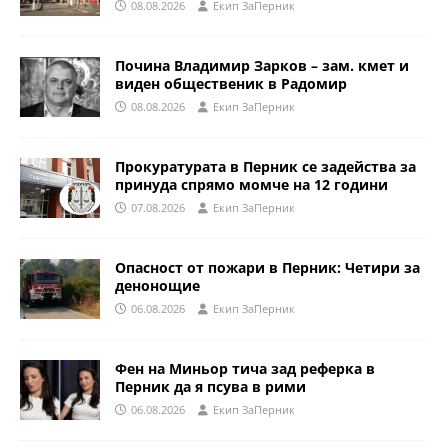
08.08.2026
Eкип ЗаПерник
Почина Владимир Зарков – зам. кмет и
виден общественик в Радомир
08.08.2026
Eкип ЗаПерник
Прокуратурата в Перник се задейства за
принуда спрямо момче на 12 години
07.08.2026
Eкип ЗаПерник
Опасност от пожари в Перник: Четири за
денонощие
06.08.2026
Eкип ЗаПерник
Фен на Миньор тича зад реферка в
Перник да я псува в рими
06.08.2026
Eкип ЗаПерник