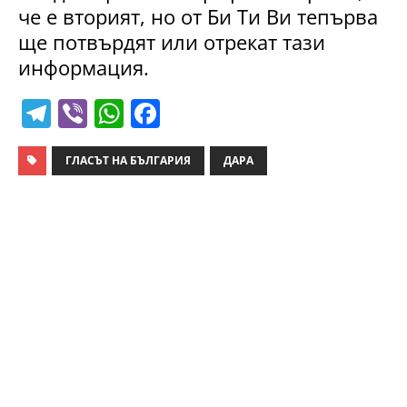
че е вторият, но от Би Ти Ви тепърва
ще потвърдят или отрекат тази
информация.
T
Vi
W
F
el
b
h
a
e
er
at
c
ГЛАСЪТ НА БЪЛГАРИЯ
ДАРА
gr
s
e
a
A
b
m
p
o
p
o
k