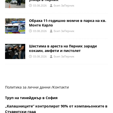
03.08.2026
Eкип ЗаПерник
Обраха 11-годишно момче в парка на кв.
Монте Карло
03.08.2026
Eкип ЗаПерник
Шестима в ареста на Перник заради
кокаин, амфети и пистолет
03.08.2026
Eкип ЗаПерник
Политика за лични данни /
Контакти
Труп на тинейджър в София
„Калашниците“ контролират 90% от компаньонките в
Студентски град