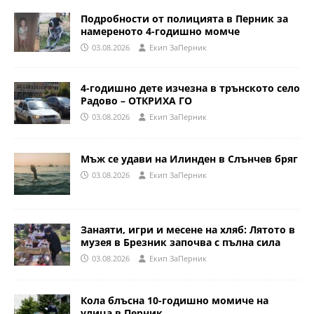
Подробности от полицията в Перник за
намереното 4-годишно момче
03.08.2026
Eкип ЗаПерник
4-годишно дете изчезна в трънското село
Радово – ОТКРИХА ГО
03.08.2026
Eкип ЗаПерник
Мъж се удави на Илинден в Слънчев бряг
03.08.2026
Eкип ЗаПерник
Занаяти, игри и месене на хляб: Лятото в
музея в Брезник започва с пълна сила
03.08.2026
Eкип ЗаПерник
Кола блъсна 10-годишно момиче на
улица в Перник