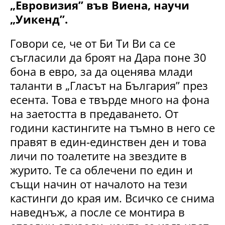
„Евровизия” във Виена, научи
„Уикенд”.
Говори се, че от Би Ти Ви са се
съгласили да броят на Дара поне 30
бона в евро, за да оценява млади
таланти в „Гласът на България” през
есента. Това е твърде много на фона
на заетостта в предаването. От
години кастингите на тъмно в него се
правят в един-единствен ден и това
личи по тоалетите на звездите в
журито. Те са облечени по един и
същи начин от началото на тези
кастинги до края им. Всичко се снима
наведнъж, а после се монтира в