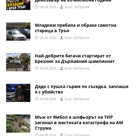
04.08.2026
Eкип ЗаПерник
Младежи пребиха и обраха самотна
старица в Трън
04.08.2026
Eкип ЗаПерник
Най-добрите бегачи стартират от
Брезник за Държавния шампионат
04.08.2026
Eкип ЗаПерник
Дядо с пушка гърмя по съседка, заплаши
я с убийство
04.08.2026
Eкип ЗаПерник
Мъж от Ямбол е шофьорът на ТИР
загинал в жестоката катастрофа на АМ
Струма
04.08.2026
Eкип ЗаПерник