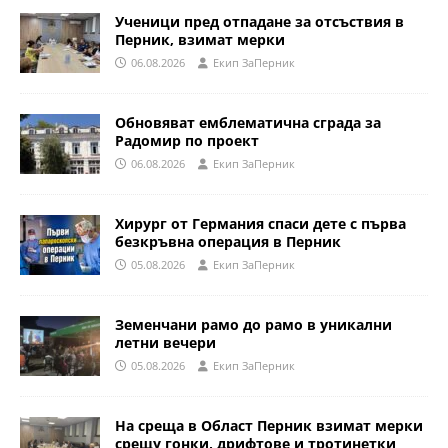
Ученици пред отпадане за отсъствия в
Перник, взимат мерки
06.08.2026
Eкип ЗаПерник
Обновяват емблематична сграда за
Радомир по проект
06.08.2026
Eкип ЗаПерник
Хирург от Германия спаси дете с първа
безкръвна операция в Перник
05.08.2026
Eкип ЗаПерник
Земенчани рамо до рамо в уникални
летни вечери
05.08.2026
Eкип ЗаПерник
На среща в Област Перник взимат мерки
срещу гонки, дрифтове и тротинетки