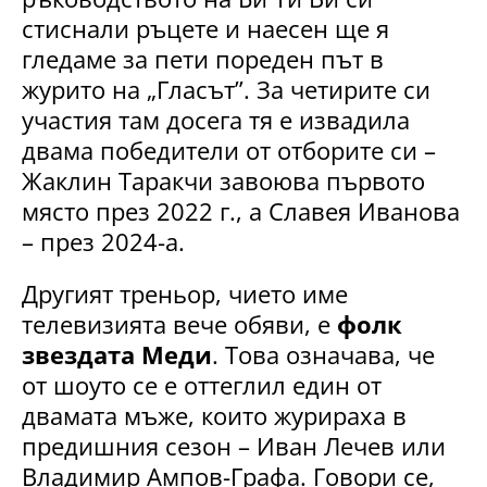
стиснали ръцете и наесен ще я
гледаме за пети пореден път в
журито на „Гласът”. За четирите си
участия там досега тя е извадила
двама победители от отборите си –
Жаклин Таракчи завоюва първото
място през 2022 г., а Славея Иванова
– през 2024-а.
Другият треньор, чието име
телевизията вече обяви, е
фолк
звездата Меди
. Това означава, че
от шоуто се е оттеглил един от
двамата мъже, които журираха в
предишния сезон – Иван Лечев или
Владимир Ампов-Графа. Говори се,