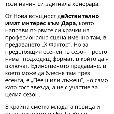
този начин си вдигнала хонорара.
От Нова всъщност д
ействително
имат интерес към Дара
, която
направи първите си крачки на
професионална сцена именно там, в
предаването „Х Фактор”. Но за
предстоящия есенен тв сезон просто
нямат подходящ формат, в който да я
включат. Единственото предаване, в
което може да блесне там през
есента, е „Пееш или лъжеш”, но само
като гост звезда, а не с участие за
целия сезон.
В крайна сметка младата певица и
ръководството на Би Ти Ви си