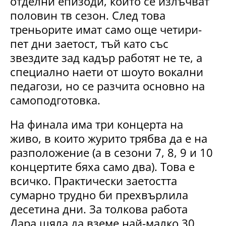
отделни епизоди, които се излъчват
половин тв сезон. След това
треньорите имат само още четири-
пет дни заетост, тъй като със
звездите зад кадър работят не те, а
специално наети от шоуто вокални
педагози, но се разчита основно на
самоподготовка.
На финала има три концерта на
живо, в които журито трябва да е на
разположение (а в сезони 7, 8, 9 и 10
концертите бяха само два). Това е
всичко. Практически заетостта
сумарно трудно би прехвърлила
десетина дни. За толкова работа
Дара щяла да вземе най-малко 30