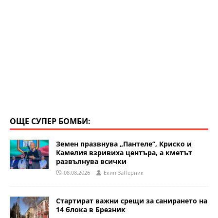
ОЩЕ СУПЕР БОМБИ:
Земен празвнува „Пантеле“, Криско и
Камелия взривиха центъра, а кметът
развълнува всички
08.08.2026
Eкип ЗаПерник
Стартират важни срещи за санирането на
14 блока в Брезник