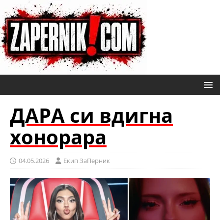
ДАРА си вдигна
хонорара
04.05.2026
Eкип ЗаПерник