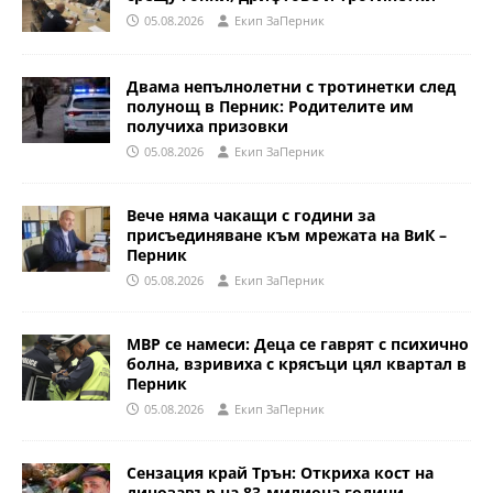
05.08.2026
Eкип ЗаПерник
Двама непълнолетни с тротинетки след
полунощ в Перник: Родителите им
получиха призовки
05.08.2026
Eкип ЗаПерник
Вече няма чакащи с години за
присъединяване към мрежата на ВиК –
Перник
05.08.2026
Eкип ЗаПерник
МВР се намеси: Деца се гаврят с психично
болна, взривиха с крясъци цял квартал в
Перник
05.08.2026
Eкип ЗаПерник
Сензация край Трън: Откриха кост на
динозавър на 83-милиона години