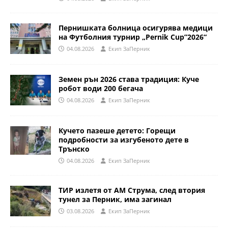
Пернишката болница осигурява медици
на Футболния турнир „Pernik Cup”2026“
04.08.2026
Eкип ЗаПерник
Земен рън 2026 става традиция: Куче
робот води 200 бегача
04.08.2026
Eкип ЗаПерник
Кучето пазеше детето: Горещи
подробности за изгубеното дете в
Трънско
04.08.2026
Eкип ЗаПерник
ТИР излетя от АМ Струма, след втория
тунел за Перник, има загинал
03.08.2026
Eкип ЗаПерник