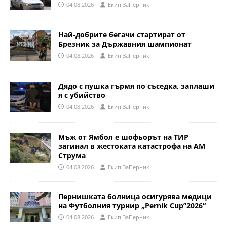
04.08.2026
Eкип ЗаПерник
Най-добрите бегачи стартират от
Брезник за Държавния шампионат
04.08.2026
Eкип ЗаПерник
Дядо с пушка гърмя по съседка, заплаши
я с убийство
04.08.2026
Eкип ЗаПерник
Мъж от Ямбол е шофьорът на ТИР
загинал в жестоката катастрофа на АМ
Струма
04.08.2026
Eкип ЗаПерник
Пернишката болница осигурява медици
на Футболния турнир „Pernik Cup”2026“
04.08.2026
Eкип ЗаПерник