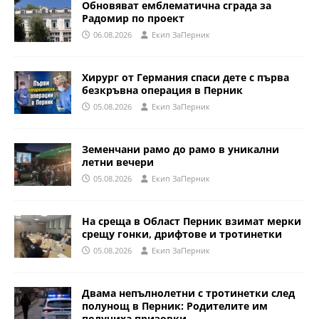
Обновяват емблематична сграда за
Радомир по проект
06.08.2026
Eкип ЗаПерник
Хирург от Германия спаси дете с първа
безкръвна операция в Перник
05.08.2026
Eкип ЗаПерник
Земенчани рамо до рамо в уникални
летни вечери
05.08.2026
Eкип ЗаПерник
На среща в Област Перник взимат мерки
срещу гонки, дрифтове и тротинетки
05.08.2026
Eкип ЗаПерник
Двама непълнолетни с тротинетки след
полунощ в Перник: Родителите им
получиха призовки