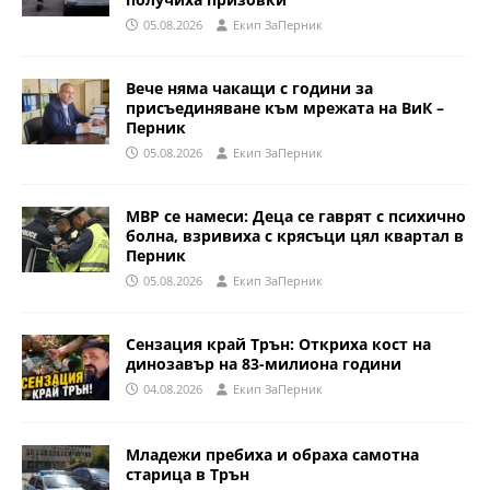
05.08.2026
Eкип ЗаПерник
Вече няма чакащи с години за
присъединяване към мрежата на ВиК –
Перник
05.08.2026
Eкип ЗаПерник
МВР се намеси: Деца се гаврят с психично
болна, взривиха с крясъци цял квартал в
Перник
05.08.2026
Eкип ЗаПерник
Сензация край Трън: Откриха кост на
динозавър на 83-милиона години
04.08.2026
Eкип ЗаПерник
Младежи пребиха и обраха самотна
старица в Трън