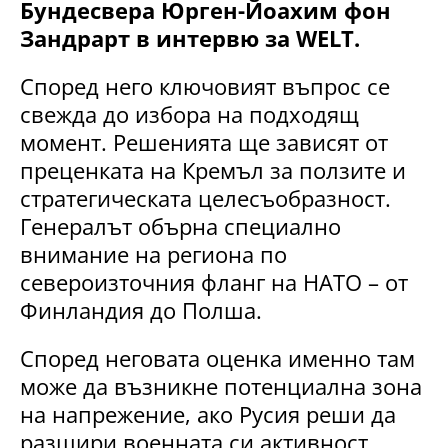
Бундесвера Юрген-Йоахим фон
Зандрарт в интервю за WELT.
Според него ключовият въпрос се
свежда до избора на подходящ
момент. Решенията ще зависят от
преценката на Кремъл за ползите и
стратегическата целесъобразност.
Генералът обърна специално
внимание на региона по
североизточния фланг на НАТО – от
Финландия до Полша.
Според неговата оценка именно там
може да възникне потенциална зона
на напрежение, ако Русия реши да
разшири военната си активност.