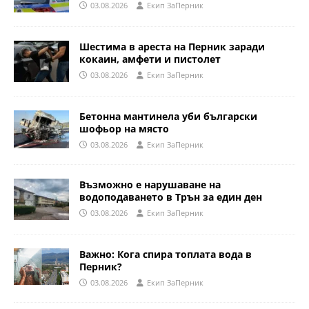
03.08.2026
Eкип ЗаПерник
Шестима в ареста на Перник заради
кокаин, амфети и пистолет
03.08.2026
Eкип ЗаПерник
Бетонна мантинела уби български
шофьор на място
03.08.2026
Eкип ЗаПерник
Възможно е нарушаване на
водоподаването в Трън за един ден
03.08.2026
Eкип ЗаПерник
Важно: Кога спира топлата вода в
Перник?
03.08.2026
Eкип ЗаПерник