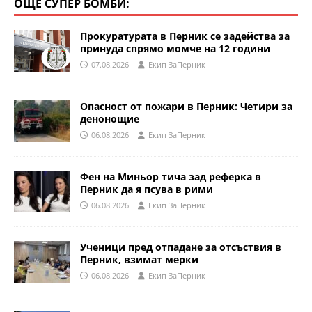
ОЩЕ СУПЕР БОМБИ:
Прокуратурата в Перник се задейства за
принуда спрямо момче на 12 години
07.08.2026
Eкип ЗаПерник
Опасност от пожари в Перник: Четири за
денонощие
06.08.2026
Eкип ЗаПерник
Фен на Миньор тича зад реферка в
Перник да я псува в рими
06.08.2026
Eкип ЗаПерник
Ученици пред отпадане за отсъствия в
Перник, взимат мерки
06.08.2026
Eкип ЗаПерник