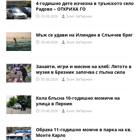
4-годишно дете изчезна в трънското село
Радово – ОТКРИХА ГО
03.08.2026
Eкип ЗаПерник
Мъж се удави на Илинден в Слънчев бряг
03.08.2026
Eкип ЗаПерник
Занаяти, игри и месене на хляб: Лятото в
музея в Брезник започва с пълна сила
03.08.2026
Eкип ЗаПерник
Кола блъсна 10-годишно момиче на
улица в Перник
03.08.2026
Eкип ЗаПерник
Обраха 11-годишно момче в парка на кв.
Монте Карло