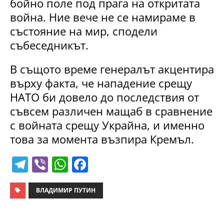
бойно поле под прага на откритата
война. Ние вече не се намираме в
състояние на мир, сподели
събеседникът.
В същото време генералът акцентира
върху факта, че нападение срещу
НАТО би довело до последствия от
съвсем различен мащаб в сравнение
с войната срещу Украйна, и именно
това за момента възпира Кремъл.
T
Vi
W
F
el
b
h
a
e
er
at
c
ВЛАДИМИР ПУТИН
gr
s
e