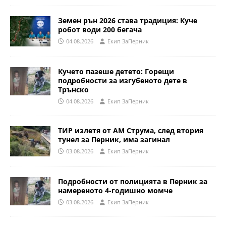
Земен рън 2026 става традиция: Куче
робот води 200 бегача
04.08.2026
Eкип ЗаПерник
Кучето пазеше детето: Горещи
подробности за изгубеното дете в
Трънско
04.08.2026
Eкип ЗаПерник
ТИР излетя от АМ Струма, след втория
тунел за Перник, има загинал
03.08.2026
Eкип ЗаПерник
Подробности от полицията в Перник за
намереното 4-годишно момче
03.08.2026
Eкип ЗаПерник