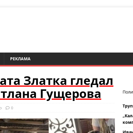
РЕКЛАМА
ата Златка гледал
етлана Гущерова
Поли
Труп
о
0
„Кал
комп
Ива