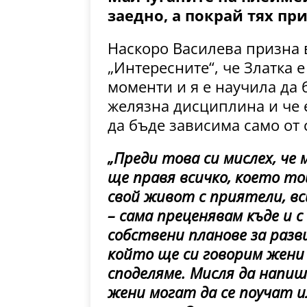
заедно, а покрай тях пр
Наскоро Василева призна в
„Интересните“, че Златка е
моменти и я е научила да 
желязна дисциплина и че е
да бъде зависима само от с
„Преди това си мислех, че 
ще правя всичко, което той
свой живот с приятели, вс
– сама преценявам къде и с
собствени планове за разв
който ще си говорим жени 
споделяме. Мисля да напиш
жени могат да се поучат ил