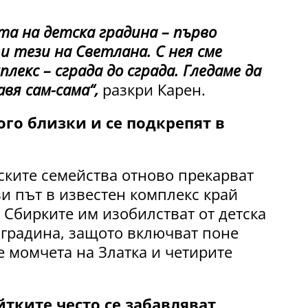
та на детска градина – първо
и тези на Светлана. С нея сме
плекс – сграда до сграда. Гледаме да
вя сам-сама“,
разкри Карен.
ого близки и се подкрепят в
ските семейства отново прекарват
зи път в известен комплекс край
. Сбирките им изобилстват от детска
 градина, защото включват поне
е момчета на Златка и четирите
тките често се забавляват