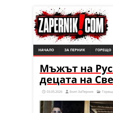
НАЧАЛО
ЗА ПЕРНИК
ГОРЕЩО
Мъжът на Рус
децата на Св
03.05.2026
Eкип ЗаПерник
Горещ