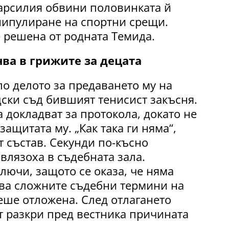
арсилия обвини половинката й
нипулиране на спортни срещи.
е решена от родната Темида.
ва в грижите за децата
о делото за предаването му на
ски съд бившият тенисист закъсня.
 докладват за протокола, докато не
ащитата му. „Как така ги няма“,
 състав. Секунди по-късно
влязоха в съдебната зала.
лючи, защото се оказа, че няма
ява сложните съдебни термини на
еше отложена. След отлагането
 разкри пред вестника причината