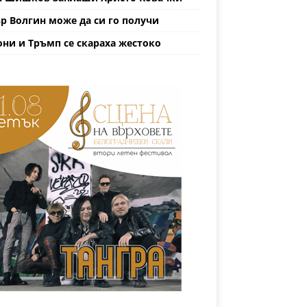
р Волгин може да си го получи
ни и Тръмп се скараха жестоко