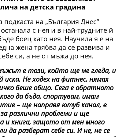
илича на детска градина
 подкаста на „България Днес“
 останала с нея и в най-трудните й
бъде боец като нея. Научила я е на
дна жена трябва да се развива и
ебе си, а не от мъжа до нея.
мъжът е този, който ще ме гледа, и
 иска. Не ходех на фитнес, нямах
ичко беше общо. Сега е обратното
 кого да бъда, спортувам, имам
итие – ще направя ютуб канал, в
за различни проблеми и ще
а и книга, защото от мен много
и да разберат себе си. И не, не се