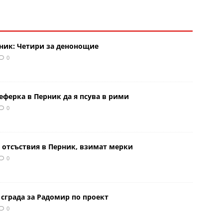
рник: Четири за денонощие
0
еферка в Перник да я псува в рими
0
 отсъствия в Перник, взимат мерки
0
сграда за Радомир по проект
0