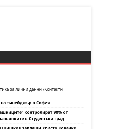
тика за лични данни /
Контакти
 на тинейджър в София
ашниците“ контролират 90% от
аньонките в Студентски град
н Шишков заплаши Христо Ковачки