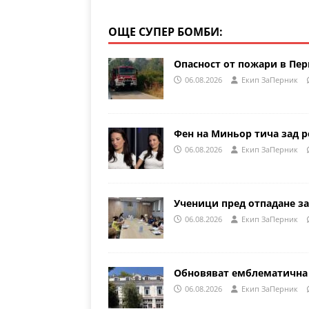
ОЩЕ СУПЕР БОМБИ:
Опасност от пожари в Пе
06.08.2026
Eкип ЗаПерник
Фен на Миньор тича зад р
06.08.2026
Eкип ЗаПерник
Ученици пред отпадане за
06.08.2026
Eкип ЗаПерник
Обновяват емблематична 
06.08.2026
Eкип ЗаПерник