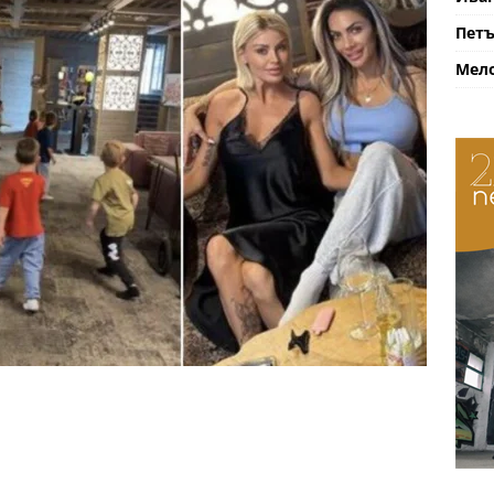
Петъ
Мело