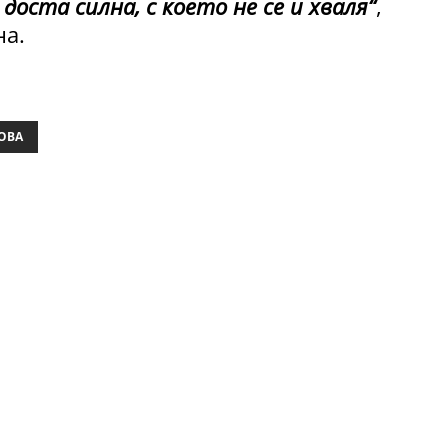
 доста силна, с което не се и хваля“
,
на.
ОВА