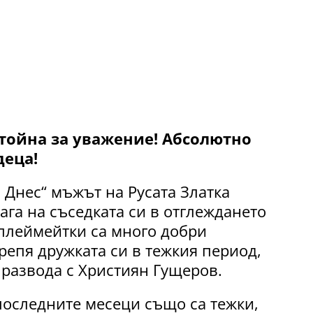
стойна за уважение! Абсолютно
деца!
 Днес“ мъжът на Русата Златка
ага на съседката си в отглеждането
 плеймейтки са много добри
репя дружката си в тежкия период,
 развода с Християн Гущеров.
последните месеци също са тежки,