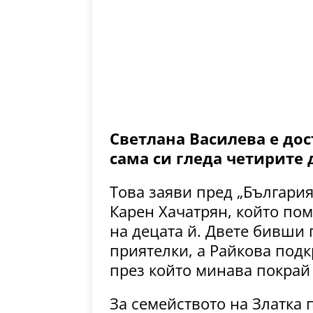
Светлана Василева е до
сама си гледа четирите 
Това заяви пред „България
Карен Хачатрян, който пом
на децата й. Двете бивши
приятелки, а Райкова подк
през който минава покрай
За семейството на Златка 