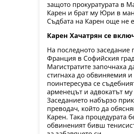
защото прокуратурата в М
Карен и брат му Юри в ма
Съдбата на Карен още не 
Карен Хачатрян се включ
На последното заседание п
Франция в Софийския град
Магистратите започнаха да
стигнаха до обвиняемия и з
поинтересува се съдебният
арменецът и адвокатът му 
Заседанието набързо прик
преводач, който да обясн
Карен. Така процедурата б
обвиненият бивш тенисист
за забавянето си.