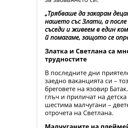
„Трябваше да закарам деца
нашето със Злати, а после 
съседи и живеем в един ком
й помагаме, защото се опра
Златка и Светлана са мн
трудностите
В последните дни приятел
заедно ваканцията си – то
бреговете на язовир Батак
глъч и приличат на детска
шестима малчугани – двет
отрочета на Светлана.
Малчуганите на плеймей