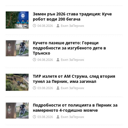
Земен рън 2026 става традиция: Куче
робот води 200 бегача
04.08.2026
Eкип ЗаПерник
Кучето пазеше детето: Горещи
подробности за изгубеното дете в
Трънско
04.08.2026
Eкип ЗаПерник
ТИР излетя от АМ Струма, след втория
тунел за Перник, има загинал
03.08.2026
Eкип ЗаПерник
Подробности от полицията в Перник за
намереното 4-годишно момче
03.08.2026
Eкип ЗаПерник