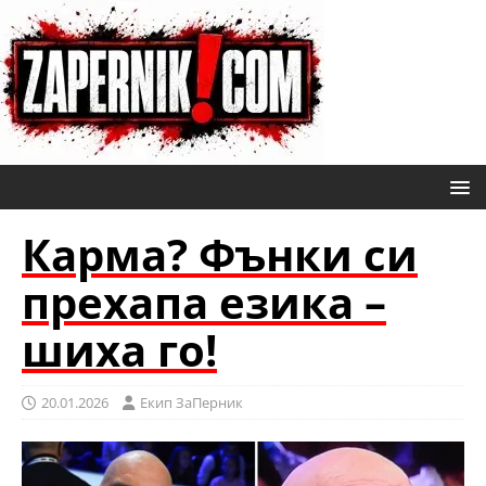
Карма? Фънки си
прехапа езика –
шиха го!
20.01.2026
Eкип ЗаПерник