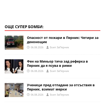
ОЩЕ СУПЕР БОМБИ:
Опасност от пожари в Перник: Четири за
денонощие
06.08.2026
Eкип ЗаПерник
Фен на Миньор тича зад реферка в
Перник да я псува в рими
06.08.2026
Eкип ЗаПерник
Ученици пред отпадане за отсъствия в
Перник, взимат мерки
06.08.2026
Eкип ЗаПерник