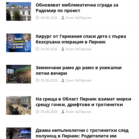
Обновяват емблематична сграда за
Радомир по проект
06.08.2026
Eкип ЗаПерник
Хирург от Германия спаси дете с първа
безкръвна операция в Перник
05.08.2026
Eкип ЗаПерник
Земенчани рамо до рамо в уникални
летни вечери
05.08.2026
Eкип ЗаПерник
На среща в Област Перник взимат мерки
срещу гонки, дрифтове и тротинетки
05.08.2026
Eкип ЗаПерник
Двама непълнолетни с тротинетки след
полунощ в Перник: Родителите им