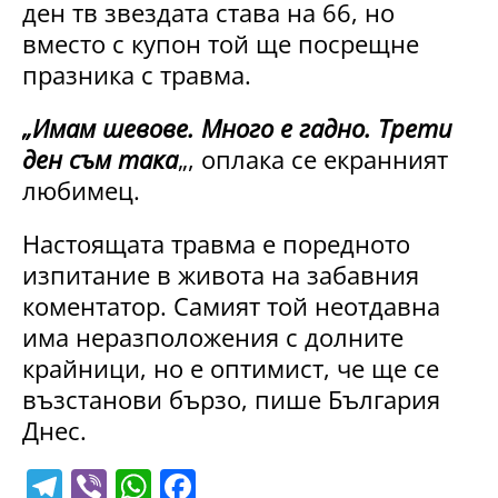
ден тв звездата става на 66, но
вместо с купон той ще посрещне
празника с травма.
„Имам шевове. Много е гадно. Трети
ден съм така
„, оплака се екранният
любимец.
Настоящата травма е поредното
изпитание в живота на забавния
коментатор. Самият той неотдавна
има неразположения с долните
крайници, но е оптимист, че ще се
възстанови бързо, пише България
Днес.
T
Vi
W
F