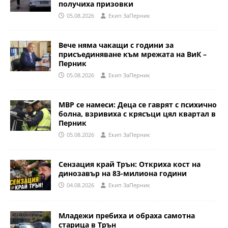
получиха призовки
05.08.2026
Eкип ЗаПерник
Вече няма чакащи с години за
присъединяване към мрежата на ВиК –
Перник
05.08.2026
Eкип ЗаПерник
МВР се намеси: Деца се гаврят с психично
болна, взривиха с крясъци цял квартал в
Перник
05.08.2026
Eкип ЗаПерник
Сензация край Трън: Откриха кост на
динозавър на 83-милиона години
04.08.2026
Eкип ЗаПерник
Младежи пребиха и обраха самотна
старица в Трън