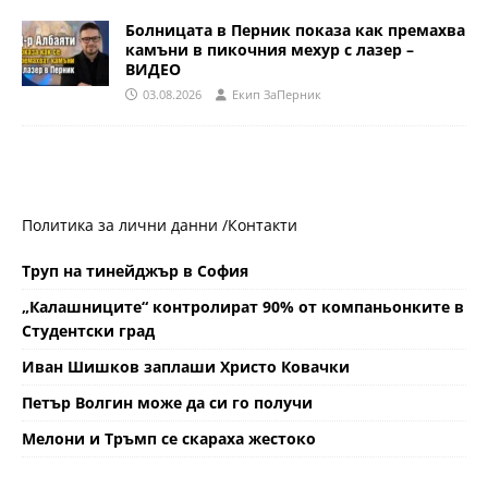
Болницата в Перник показа как премахва
камъни в пикочния мехур с лазер –
ВИДЕО
03.08.2026
Eкип ЗаПерник
Политика за лични данни /
Контакти
Труп на тинейджър в София
„Калашниците“ контролират 90% от компаньонките в
Студентски град
Иван Шишков заплаши Христо Ковачки
Петър Волгин може да си го получи
Мелони и Тръмп се скараха жестоко