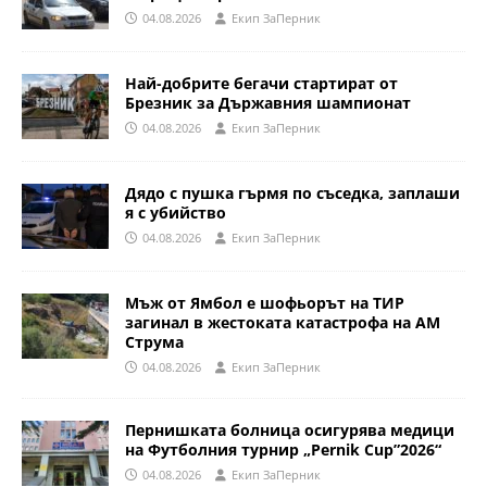
04.08.2026
Eкип ЗаПерник
Най-добрите бегачи стартират от
Брезник за Държавния шампионат
04.08.2026
Eкип ЗаПерник
Дядо с пушка гърмя по съседка, заплаши
я с убийство
04.08.2026
Eкип ЗаПерник
Мъж от Ямбол е шофьорът на ТИР
загинал в жестоката катастрофа на АМ
Струма
04.08.2026
Eкип ЗаПерник
Пернишката болница осигурява медици
на Футболния турнир „Pernik Cup”2026“
04.08.2026
Eкип ЗаПерник