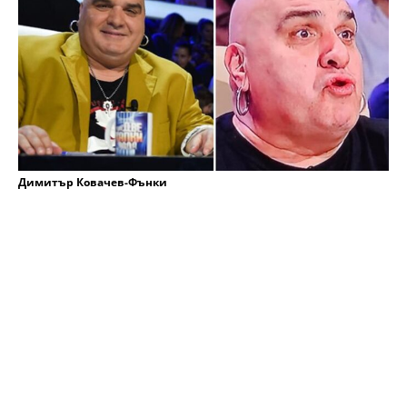
Димитър Ковачев-Фънки