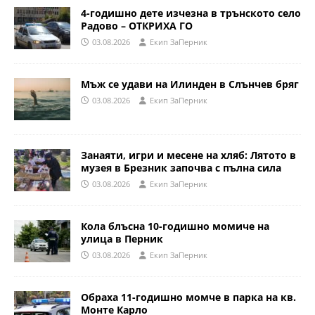
4-годишно дете изчезна в трънското село
Радово – ОТКРИХА ГО
03.08.2026
Eкип ЗаПерник
Мъж се удави на Илинден в Слънчев бряг
03.08.2026
Eкип ЗаПерник
Занаяти, игри и месене на хляб: Лятото в
музея в Брезник започва с пълна сила
03.08.2026
Eкип ЗаПерник
Кола блъсна 10-годишно момиче на
улица в Перник
03.08.2026
Eкип ЗаПерник
Обраха 11-годишно момче в парка на кв.
Монте Карло