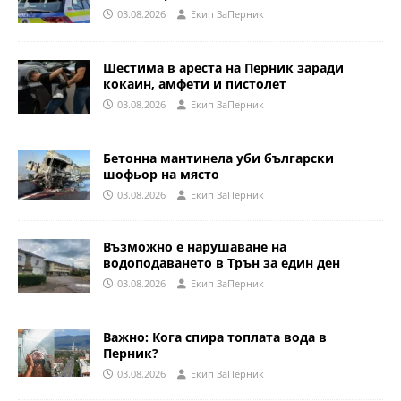
03.08.2026
Eкип ЗаПерник
Шестима в ареста на Перник заради
кокаин, амфети и пистолет
03.08.2026
Eкип ЗаПерник
Бетонна мантинела уби български
шофьор на място
03.08.2026
Eкип ЗаПерник
Възможно е нарушаване на
водоподаването в Трън за един ден
03.08.2026
Eкип ЗаПерник
Важно: Кога спира топлата вода в
Перник?
03.08.2026
Eкип ЗаПерник