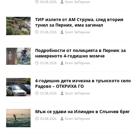
04.08.2026
Eкип ЗаПерник
ТИР излетя от АМ Струма, след втория
тунел за Перник, има загинал
03.08.2026
Eкип ЗаПерник
Подробности от полицията в Перник за
намереното 4-годишно момче
03.08.2026
Eкип ЗаПерник
4-годишно дете изчезна в трънското село
Радово – ОТКРИХА ГО
03.08.2026
Eкип ЗаПерник
Мъж се удави на Илинден в Слънчев бряг
03.08.2026
Eкип ЗаПерник