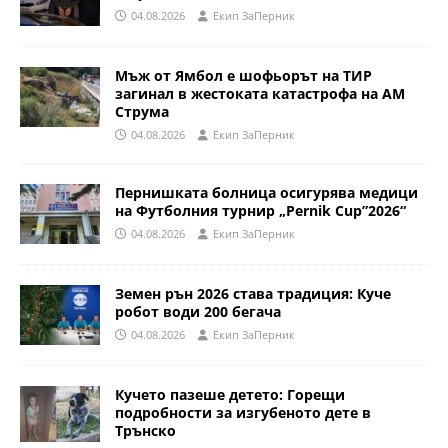
04.08.2026
Eкип ЗаПерник
Мъж от Ямбол е шофьорът на ТИР
загинал в жестоката катастрофа на АМ
Струма
04.08.2026
Eкип ЗаПерник
Пернишката болница осигурява медици
на Футболния турнир „Pernik Cup”2026“
04.08.2026
Eкип ЗаПерник
Земен рън 2026 става традиция: Куче
робот води 200 бегача
04.08.2026
Eкип ЗаПерник
Кучето пазеше детето: Горещи
подробности за изгубеното дете в
Трънско