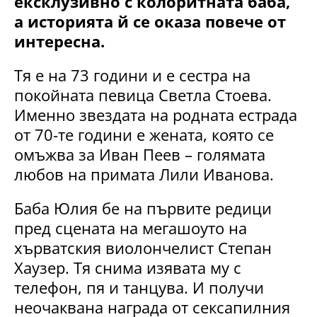
ексклузивно с колоритната баба,
а историята й се оказа повече от
интересна.
Тя е на 73 години и е сестра на
покойната певица Светла Стоева.
Именно звездата на родната естрада
от 70-те години е жената, която се
омъжва за Иван Пеев – голямата
любов на примата Лили Иванова.
Баба Юлия бе на първите редици
пред сцената на мегашоуто на
хърватския виолончелист Степан
Хаузер. Тя снима изявата му с
телефон, пя и танцува. И получи
неочаквана награда от сексапилния