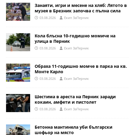
Занаяти, игри и месене на хляб: Лятото в
музея в Брезник започва с пълна сила
03.08.2026
Eкип ЗаПерник
Кола блъсна 10-годишно момиче на
улица в Перник
03.08.2026
Eкип ЗаПерник
Обраха 11-годишно момче в парка на кв.
Монте Карло
03.08.2026
Eкип ЗаПерник
Шестима в ареста на Перник заради
кокаин, амфети и пистолет
03.08.2026
Eкип ЗаПерник
Бетонна мантинела уби български
шофьор на място