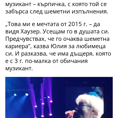
музикант – кърпичка, с която той се
забърса след шеметни изпълнения.
„Това ми е мечтата от 2015 г. – да
видя Хаузер. Усещам го в душата си.
Предчувствах, че го очаква шеметна
кариера“, казва Юлия за любимеца
си. И разказва, че има дъщеря, която
е с 3 г. по-малка от обичания
музикант.