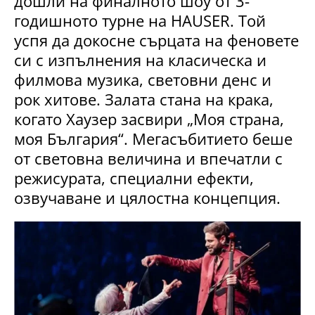
дошли на финалното шоу от 3-
годишното турне на HAUSER. Той
успя да докосне сърцата на феновете
си с изпълнения на класическа и
филмова музика, световни денс и
рок хитове. Залата стана на крака,
когато Хаузер засвири „Моя страна,
моя България“. Мегасъбитието беше
от световна величина и впечатли с
режисурата, специални ефекти,
озвучаване и цялостна концепция.