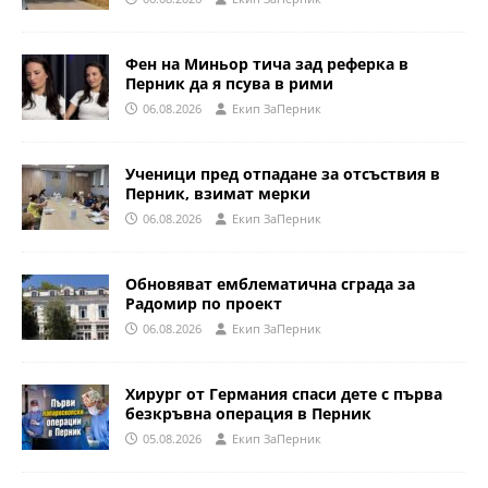
Фен на Миньор тича зад реферка в
Перник да я псува в рими
06.08.2026
Eкип ЗаПерник
Ученици пред отпадане за отсъствия в
Перник, взимат мерки
06.08.2026
Eкип ЗаПерник
Обновяват емблематична сграда за
Радомир по проект
06.08.2026
Eкип ЗаПерник
Хирург от Германия спаси дете с първа
безкръвна операция в Перник
05.08.2026
Eкип ЗаПерник