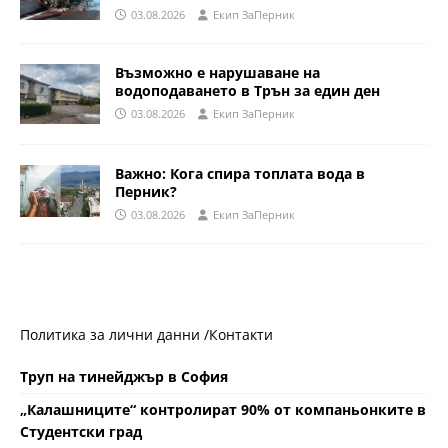
03.08.2026
Eкип ЗаПерник
Възможно е нарушаване на
водоподаването в Трън за един ден
03.08.2026
Eкип ЗаПерник
Важно: Кога спира топлата вода в
Перник?
03.08.2026
Eкип ЗаПерник
Политика за лични данни /
Контакти
Труп на тинейджър в София
„Калашниците“ контролират 90% от компаньонките в
Студентски град