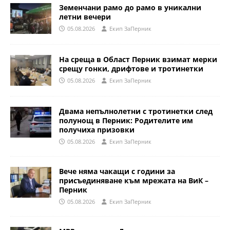
Земенчани рамо до рамо в уникални
летни вечери
05.08.2026
Eкип ЗаПерник
На среща в Област Перник взимат мерки
срещу гонки, дрифтове и тротинетки
05.08.2026
Eкип ЗаПерник
Двама непълнолетни с тротинетки след
полунощ в Перник: Родителите им
получиха призовки
05.08.2026
Eкип ЗаПерник
Вече няма чакащи с години за
присъединяване към мрежата на ВиК –
Перник
05.08.2026
Eкип ЗаПерник