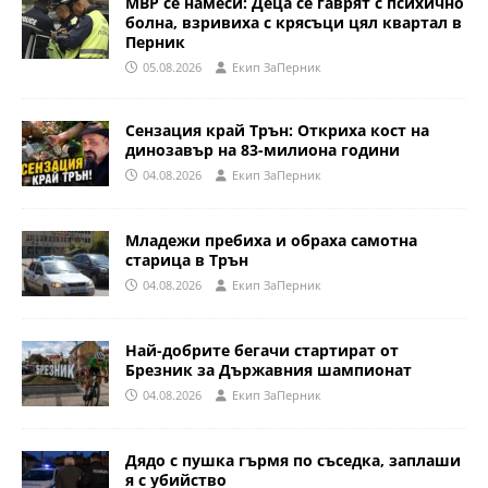
МВР се намеси: Деца се гаврят с психично
болна, взривиха с крясъци цял квартал в
Перник
05.08.2026
Eкип ЗаПерник
Сензация край Трън: Откриха кост на
динозавър на 83-милиона години
04.08.2026
Eкип ЗаПерник
Младежи пребиха и обраха самотна
старица в Трън
04.08.2026
Eкип ЗаПерник
Най-добрите бегачи стартират от
Брезник за Държавния шампионат
04.08.2026
Eкип ЗаПерник
Дядо с пушка гърмя по съседка, заплаши
я с убийство