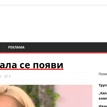
РЕКЛАМА
ала се появи
Поли
о
0
Труп
„Кал
комп
Ива