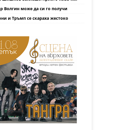
р Волгин може да си го получи
ни и Тръмп се скараха жестоко