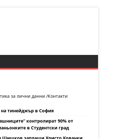
тика за лични данни /
Контакти
 на тинейджър в София
ашниците“ контролират 90% от
аньонките в Студентски град
н Шишков заплаши Христо Ковачки