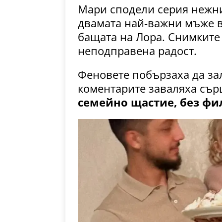
Мари сподели серия нежни
двамата най-важни мъже в
бащата на Лора. Снимките
неподправена радост.
Феновете побързаха да зал
коментарите заваляха съ
семейно щастие, без фи