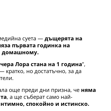
 медийна суета —
дъщерята на
ляза първата годинка на
о домашному.
чера Лора стана на 1 година
“,
 кратко, но достатъчно, за да
тели.
ала още преди дни призна, че
няма
ита
, а ще съберат само най-
нтимно, спокойно и истинско.