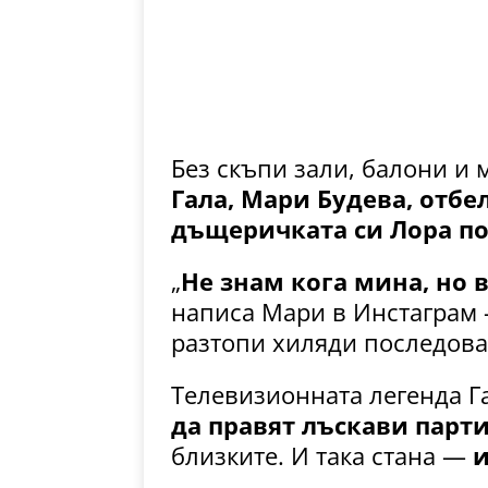
Без скъпи зали, балони и
Гала, Мари Будева, отбе
дъщеричката си Лора п
„
Не знам кога мина, но в
написа Мари в Инстаграм —
разтопи хиляди последова
Телевизионната легенда Г
да правят лъскави парт
близките. И така стана —
и