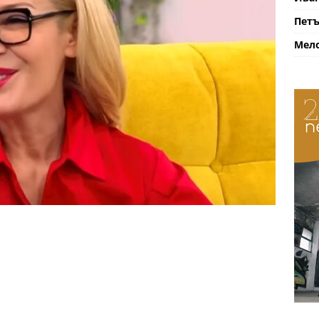
Петъ
Мело