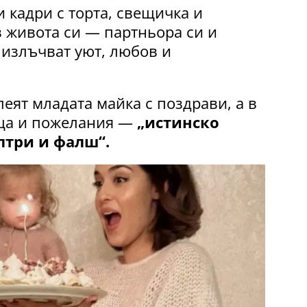
 кадри с торта, свещичка и
 живота си — партньора си и
 излъчват уют, любов и
еят младата майка с поздрави, а в
рца и пожелания —
„истинско
лтри и фалш“.