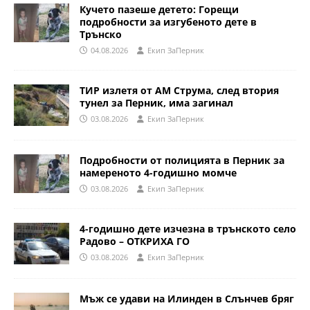
Кучето пазеше детето: Горещи
подробности за изгубеното дете в
Трънско
04.08.2026
Eкип ЗаПерник
ТИР излетя от АМ Струма, след втория
тунел за Перник, има загинал
03.08.2026
Eкип ЗаПерник
Подробности от полицията в Перник за
намереното 4-годишно момче
03.08.2026
Eкип ЗаПерник
4-годишно дете изчезна в трънското село
Радово – ОТКРИХА ГО
03.08.2026
Eкип ЗаПерник
Мъж се удави на Илинден в Слънчев бряг