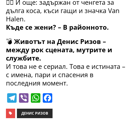
👮‍♂️ И още: задържан от ченгета за
дълга коса, къси гащи и значка Van
Halen.
Къде се жени? – В районното.
💣
Животът на Денис Ризов –
между рок сцената, мутрите и
службите.
И това не е сериал. Това е истината –
с имена, пари и спасения в
последния момент.
T
Vi
W
F
el
b
h
a
e
er
at
c
ДЕНИС РИЗОВ
gr
s
e