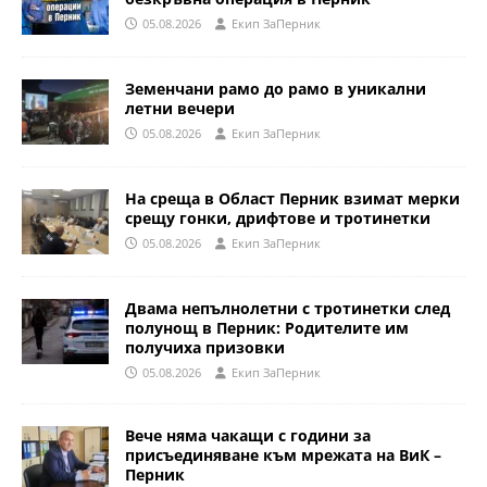
05.08.2026
Eкип ЗаПерник
Земенчани рамо до рамо в уникални
летни вечери
05.08.2026
Eкип ЗаПерник
На среща в Област Перник взимат мерки
срещу гонки, дрифтове и тротинетки
05.08.2026
Eкип ЗаПерник
Двама непълнолетни с тротинетки след
полунощ в Перник: Родителите им
получиха призовки
05.08.2026
Eкип ЗаПерник
Вече няма чакащи с години за
присъединяване към мрежата на ВиК –
Перник