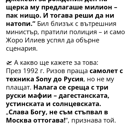
щерка му предлагаше милион –
пак нищо. И тогава реши да ни
натопи.“
Бил близък с вътрешния
министър, пратили полиция – и само
Жоро Илиев успял да обърне
сценария.
🛫 А какво ще кажете за това:
През 1992 г. Ризов праща
самолет с
техника Sony до Русия
, но не му
плащат.
Налага се среща с три
руски мафии – дагестанската,
устинската и солнцевската.
„
Слава Богу, не съм стъпвал в
Москва оттогава!
“, признава той.