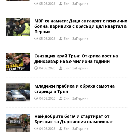
05.08.2026
Eкип ЗаПерник
МВР се намеси: Деца се гаврят с психично
болна, взривиха с крясъци цял квартал в
Перник
05.08.2026
Eкип ЗаПерник
Сензация край Трън: Откриха кост на
динозавър на 83-милиона години
04.08.2026
Eкип ЗаПерник
Младежи пребиха и обраха самотна
старица в Трън
04.08.2026
Eкип ЗаПерник
Най-добрите бегачи стартират от
Брезник за Държавния шампионат
04.08.2026
Eкип ЗаПерник