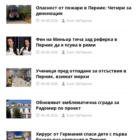
Опасност от пожари в Перник: Четири за
денонощие
06.08.2026
Eкип ЗаПерник
Фен на Миньор тича зад реферка в
Перник да я псува в рими
06.08.2026
Eкип ЗаПерник
Ученици пред отпадане за отсъствия в
Перник, взимат мерки
06.08.2026
Eкип ЗаПерник
Обновяват емблематична сграда за
Радомир по проект
06.08.2026
Eкип ЗаПерник
Хирург от Германия спаси дете с първа
безкръвна операция в Перник