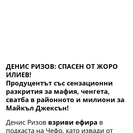
ДЕНИС РИЗОВ: СПАСЕН ОТ ЖОРО
ИЛИЕВ!
Продуцентът със сензационни
разкрития за мафия, ченгета,
сватба в районното и милиони за
Майкъл Джексън!
Денис Ризов
взриви ефира
в
подкаста на Чефо, като извади от