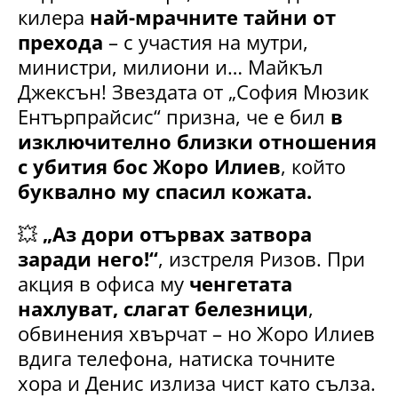
килера
най-мрачните тайни от
прехода
– с участия на мутри,
министри, милиони и… Майкъл
Джексън! Звездата от „София Мюзик
Ентърпрайсис“ призна, че е бил
в
изключително близки отношения
с убития бос Жоро Илиев
, който
буквално му спасил кожата.
💥
„Аз дори отървах затвора
заради него!“
, изстреля Ризов. При
акция в офиса му
ченгетата
нахлуват, слагат белезници
,
обвинения хвърчат – но Жоро Илиев
вдига телефона, натиска точните
хора и Денис излиза чист като сълза.