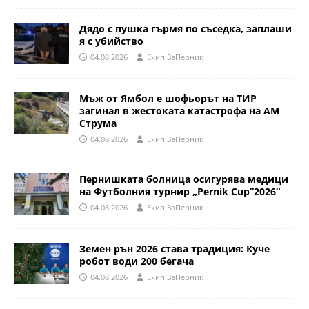
Дядо с пушка гърмя по съседка, заплаши
я с убийство
04.08.2026
Eкип ЗаПерник
Мъж от Ямбол е шофьорът на ТИР
загинал в жестоката катастрофа на АМ
Струма
04.08.2026
Eкип ЗаПерник
Пернишката болница осигурява медици
на Футболния турнир „Pernik Cup”2026“
04.08.2026
Eкип ЗаПерник
Земен рън 2026 става традиция: Куче
робот води 200 бегача
04.08.2026
Eкип ЗаПерник