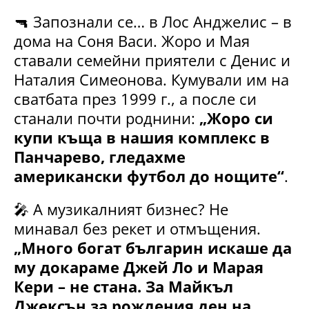
🔫 Запознали се… в Лос Анджелис – в
дома на Соня Васи. Жоро и Мая
ставали семейни приятели с Денис и
Наталия Симеонова. Кумували им на
сватбата през 1999 г., а после си
станали почти роднини:
„Жоро си
купи къща в нашия комплекс в
Панчарево, гледахме
американски футбол до нощите“
.
🎤 А музикалният бизнес? Не
минавал без рекет и отмъщения.
„Много богат българин искаше да
му докараме Джей Ло и Марая
Кери – не стана. За Майкъл
Джексън за рождения ден на