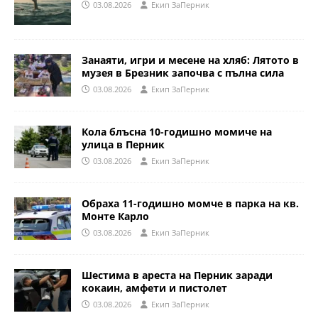
03.08.2026
Eкип ЗаПерник
Занаяти, игри и месене на хляб: Лятото в
музея в Брезник започва с пълна сила
03.08.2026
Eкип ЗаПерник
Кола блъсна 10-годишно момиче на
улица в Перник
03.08.2026
Eкип ЗаПерник
Обраха 11-годишно момче в парка на кв.
Монте Карло
03.08.2026
Eкип ЗаПерник
Шестима в ареста на Перник заради
кокаин, амфети и пистолет
03.08.2026
Eкип ЗаПерник