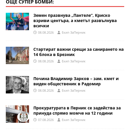
ОЩЕ СУПЕР БОМБИ:
Земен празвнува „Пантеле“, Криско
взриви центъра, а кметът развълнува
всички
08.08.2026
Eкип ЗаПерник
Стартират важни срещи за санирането на
14 блока в Брезник
08.08.2026
Eкип ЗаПерник
Почина Владимир Зарков – зам. кмет и
виден общественик в Радомир
08.08.2026
Eкип ЗаПерник
Прокуратурата в Перник се задейства за
принуда спрямо момче на 12 години
07.08.2026
Eкип ЗаПерник