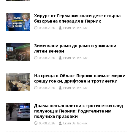
Хирург от Германия спаси дете с първа
безкръвна операция в Перник
05.08.2026
Eкип ЗаПерник
Земенчани рамо до рамо в уникални
летни вечери
05.08.2026
Eкип ЗаПерник
На среща в Област Перник взимат мерки
срещу гонки, дрифтове и тротинетки
05.08.2026
Eкип ЗаПерник
Двама непълнолетни с тротинетки след
полунощ в Перник: Родителите им
получиха призовки
05.08.2026
Eкип ЗаПерник