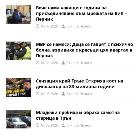
Вече няма чакащи с години за
присъединяване към мрежата на ВиК –
Перник
05.08.2026
Eкип ЗаПерник
МВР се намеси: Деца се гаврят с психично
болна, взривиха с крясъци цял квартал в
Перник
05.08.2026
Eкип ЗаПерник
Сензация край Трън: Откриха кост на
динозавър на 83-милиона години
04.08.2026
Eкип ЗаПерник
Младежи пребиха и обраха самотна
старица в Трън
04.08.2026
Eкип ЗаПерник