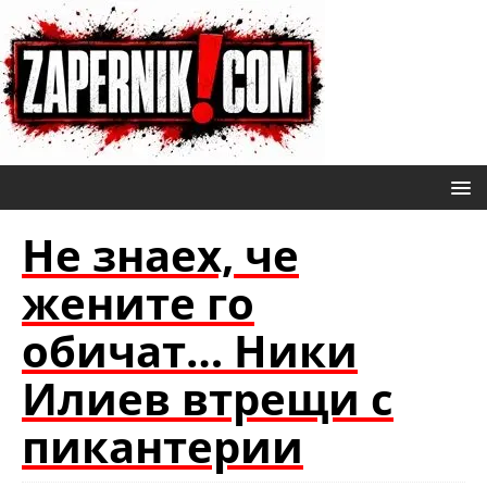
Не знаех, че
жените го
обичат… Ники
Илиев втрещи с
пикантерии