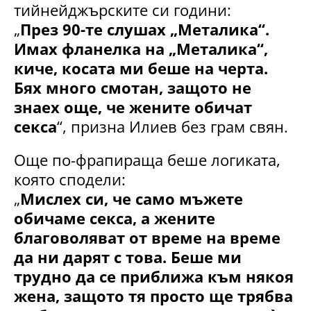
тийнейджърските си години:
„
През 90-те слушах „Металика“.
Имах фланелка на „Металика“,
киче, косата ми беше на черта.
Бях много смотан, защото не
знаех още, че жените обичат
секса
“, призна Илиев без грам свян.
Още по-фрапираща беше логиката,
която сподели:
„
Мислех си, че само мъжете
обичаме секса, а жените
благоволяват от време на време
да ни дарят с това. Беше ми
трудно да се приближа към някоя
жена, защото тя просто ще трябва