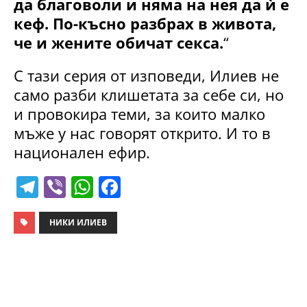
да благоволи и няма на нея да ѝ е
кеф. По-късно разбрах в живота,
че и жените обичат секса.
“
С тази серия от изповеди, Илиев не
само разби клишетата за себе си, но
и провокира теми, за които малко
мъже у нас говорят открито. И то в
национален ефир.
T
Vi
W
F
el
b
h
a
e
er
at
c
НИКИ ИЛИЕВ
gr
s
e
a
A
b
m
p
o