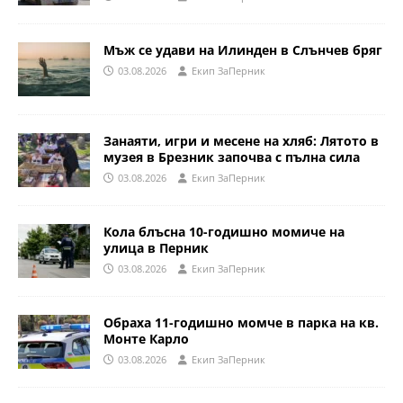
Мъж се удави на Илинден в Слънчев бряг
03.08.2026
Eкип ЗаПерник
Занаяти, игри и месене на хляб: Лятото в
музея в Брезник започва с пълна сила
03.08.2026
Eкип ЗаПерник
Кола блъсна 10-годишно момиче на
улица в Перник
03.08.2026
Eкип ЗаПерник
Обраха 11-годишно момче в парка на кв.
Монте Карло
03.08.2026
Eкип ЗаПерник