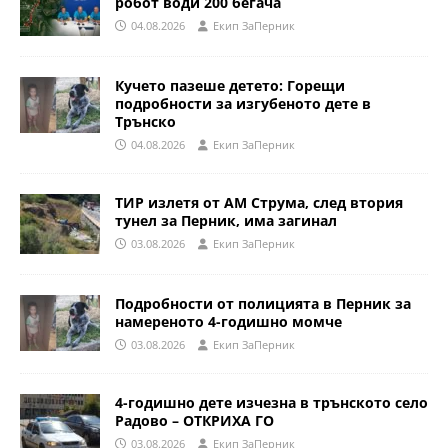
робот води 200 бегача
04.08.2026
Eкип ЗаПерник
Кучето пазеше детето: Горещи
подробности за изгубеното дете в
Трънско
04.08.2026
Eкип ЗаПерник
ТИР излетя от АМ Струма, след втория
тунел за Перник, има загинал
03.08.2026
Eкип ЗаПерник
Подробности от полицията в Перник за
намереното 4-годишно момче
03.08.2026
Eкип ЗаПерник
4-годишно дете изчезна в трънското село
Радово – ОТКРИХА ГО
03.08.2026
Eкип ЗаПерник