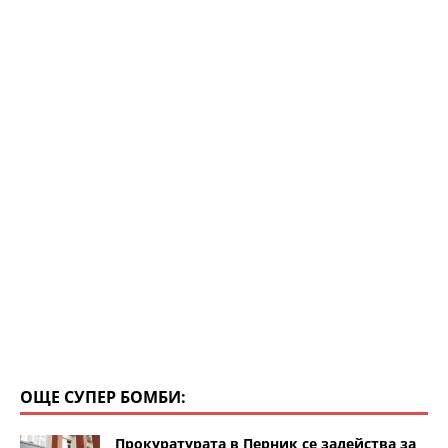
p
o
k
ОЩЕ СУПЕР БОМБИ:
Прокуратурата в Перник се задейства за