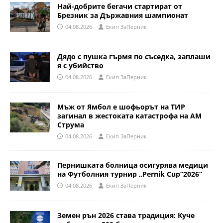
Най-добрите бегачи стартират от
Брезник за Държавния шампионат
04.08.2026
Eкип ЗаПерник
Дядо с пушка гърмя по съседка, заплаши
я с убийство
04.08.2026
Eкип ЗаПерник
Мъж от Ямбол е шофьорът на ТИР
загинал в жестоката катастрофа на АМ
Струма
04.08.2026
Eкип ЗаПерник
Пернишката болница осигурява медици
на Футболния турнир „Pernik Cup”2026“
04.08.2026
Eкип ЗаПерник
Земен рън 2026 става традиция: Куче