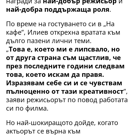
награди за
най-добър режисьор
и
най-добра поддържаща роля
.
По време на гостуването си в „На
кафе“, Илиев открехна вратата към
дълго пазени лични теми.
„
Това е, което ми е липсвало, но
от друга страна съм щастлив, че
през последните години следвам
това, което искам да правя.
Изразявам себе си и се чувствам
пълноценно от тази креативност
“,
заяви режисьорът по повод работата
си по филма.
Но най-шокиращото дойде, когато
актьорът се върна към