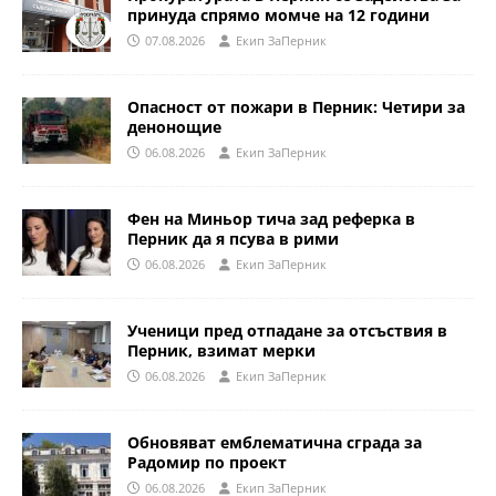
принуда спрямо момче на 12 години
07.08.2026
Eкип ЗаПерник
Опасност от пожари в Перник: Четири за
денонощие
06.08.2026
Eкип ЗаПерник
Фен на Миньор тича зад реферка в
Перник да я псува в рими
06.08.2026
Eкип ЗаПерник
Ученици пред отпадане за отсъствия в
Перник, взимат мерки
06.08.2026
Eкип ЗаПерник
Обновяват емблематична сграда за
Радомир по проект
06.08.2026
Eкип ЗаПерник