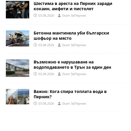
Шестима в ареста на Перник заради
кокаин, амфети и пистолет
03.08.2026
Eкип ЗаПерник
Бетонна мантинела уби български
шофьор на място
03.08.2026
Eкип ЗаПерник
Възможно е нарушаване на
водоподаването в Трън за един ден
03.08.2026
Eкип ЗаПерник
Важно: Кога спира топлата вода в
Перник?
03.08.2026
Eкип ЗаПерник