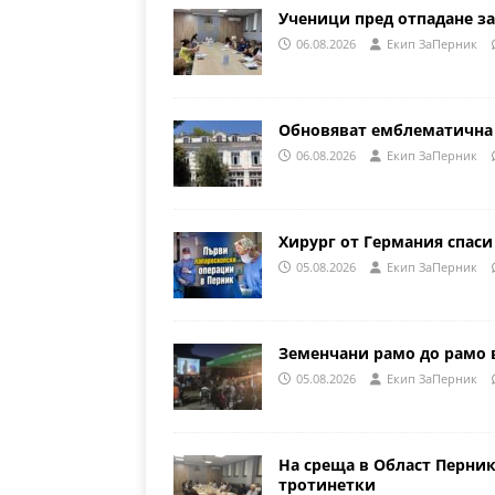
Ученици пред отпадане за
06.08.2026
Eкип ЗаПерник
Обновяват емблематична 
06.08.2026
Eкип ЗаПерник
Хирург от Германия спаси
05.08.2026
Eкип ЗаПерник
Земенчани рамо до рамо 
05.08.2026
Eкип ЗаПерник
На среща в Област Перни
тротинетки