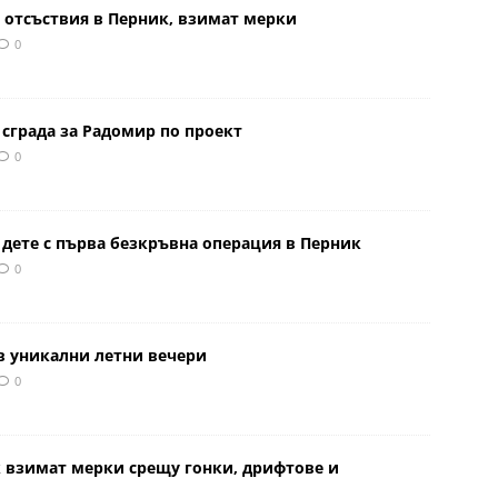
 отсъствия в Перник, взимат мерки
0
сграда за Радомир по проект
0
 дете с първа безкръвна операция в Перник
0
в уникални летни вечери
0
к взимат мерки срещу гонки, дрифтове и