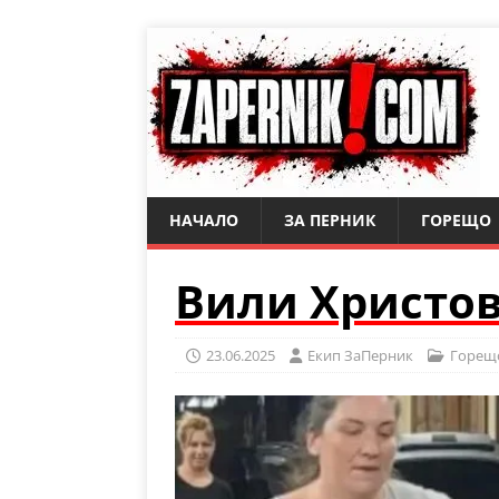
НАЧАЛО
ЗА ПЕРНИК
ГОРЕЩО
Вили Христов
23.06.2025
Eкип ЗаПерник
Горещ