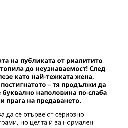
та на публиката от риалитито
 стопила до неузнаваемост! След
лезе като най-тежката жена,
 постигнатото – тя продължи да
е буквално наполовина по-слаба
чи прага на предаването.
за да се отърве от сериозно
рами, но целта ѝ за нормален