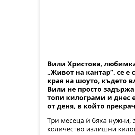
Вили Христова, любимка
„Живот на кантар”, се е
края на шоуто, където в
Вили не просто задържа
топи килограми и днес 
от деня, в който прекра
Три месеца ѝ бяха нужни, 
количество излишни килог