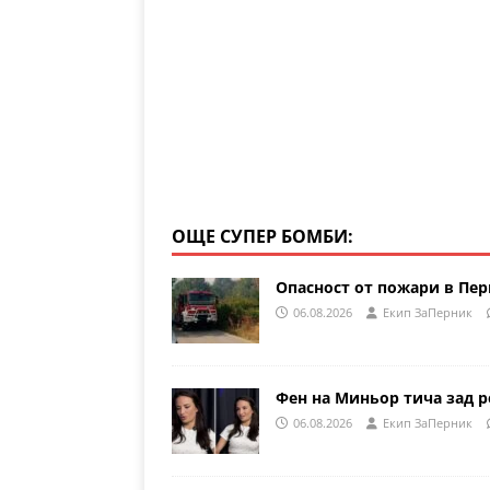
k
ОЩЕ СУПЕР БОМБИ:
Опасност от пожари в Пе
06.08.2026
Eкип ЗаПерник
Фен на Миньор тича зад р
06.08.2026
Eкип ЗаПерник