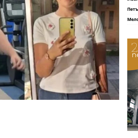
Петъ
Мело