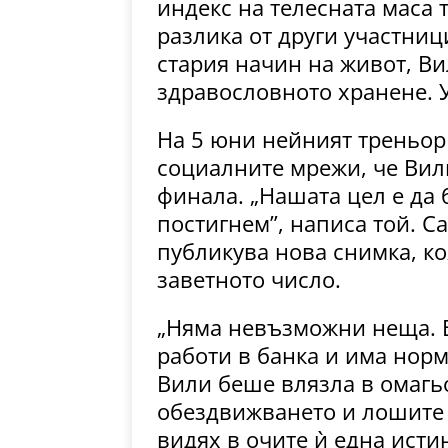
индекс на телесната маса 
разлика от други участниц
стария начин на живот, Ви
здравословното хранене. У
На 5 юни нейният треньор
социалните мрежи, че Вил
финала. „Нашата цел е да 
постигнем”, написа той. С
публикува нова снимка, ко
заветното число.
„Няма невъзможни неща. В
работи в банка и има нор
Вили беше влязла в омагь
обездвижването и лошите 
видях в очите ѝ една исти