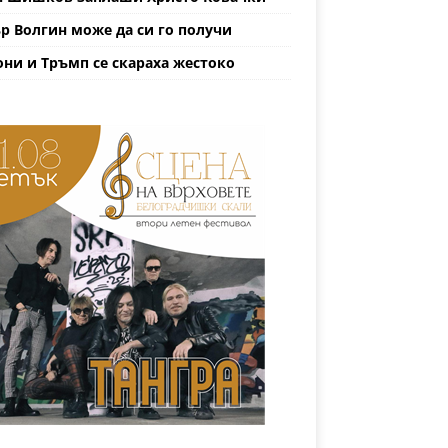
р Волгин може да си го получи
ни и Тръмп се скараха жестоко