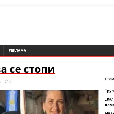
РЕКЛАМА
а се стопи
Поли
о
0
Труп
„Кал
комп
Ива