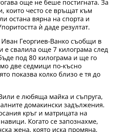
тогава още не беше постигната. За
и, които често се връщат към
ли остана вярна на спорта и
поритостта ѝ даде резултат.
 Иван Георгиев-Ванко съобщи в
и е свалила още 7 килограма след
бъде под 80 килограма и ще го
амо две седмици по-късно
ято показва колко близо е тя до
или е любяща майка и съпруга,
малните домакински задължения.
осания кръг и матрицата на
навици. Когато се запознахме,
нска жена, която иска промяна,