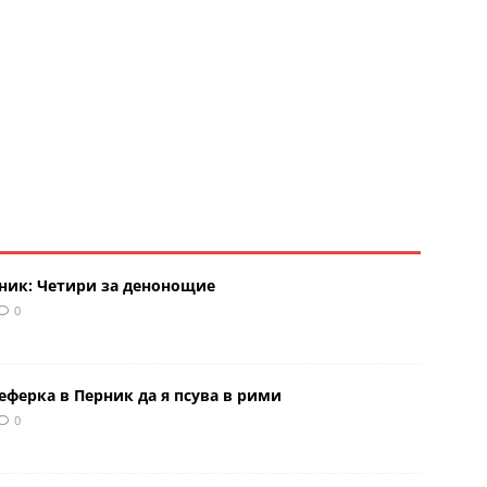
рник: Четири за денонощие
0
еферка в Перник да я псува в рими
0