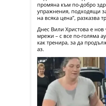
промяна към по-добро здр
упражнения, подходящи за
на всяка цена”, разказва т
Днес Вили Христова е нов 
мрежи – с все по-голяма ау
как тренира, за да продъл
аз.