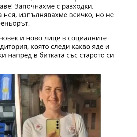
аве! Започнахме с разходки,
 нея, изпълнявахме всичко, но не
реньорът.
човек и ново лице в социалните
дитория, която следи какво яде и
жи напред в битката със старото си