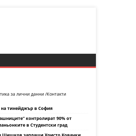
тика за лични данни /
Контакти
 на тинейджър в София
ашниците“ контролират 90% от
аньонките в Студентски град
н Шишков заплаши Христо Ковачки