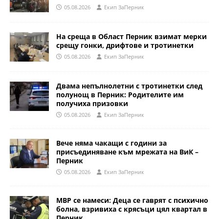
05.08.2026
Eкип ЗаПерник
На среща в Област Перник взимат мерки
срещу гонки, дрифтове и тротинетки
05.08.2026
Eкип ЗаПерник
Двама непълнолетни с тротинетки след
полунощ в Перник: Родителите им
получиха призовки
05.08.2026
Eкип ЗаПерник
Вече няма чакащи с години за
присъединяване към мрежата на ВиК –
Перник
05.08.2026
Eкип ЗаПерник
МВР се намеси: Деца се гаврят с психично
болна, взривиха с крясъци цял квартал в
Перник