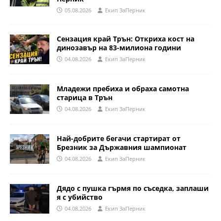
05.08.2026
Eкип ЗаПерник
Сензация край Трън: Откриха кост на
динозавър на 83-милиона години
04.08.2026
Eкип ЗаПерник
Младежи пребиха и обраха самотна
старица в Трън
04.08.2026
Eкип ЗаПерник
Най-добрите бегачи стартират от
Брезник за Държавния шампионат
04.08.2026
Eкип ЗаПерник
Дядо с пушка гърмя по съседка, заплаши
я с убийство
04.08.2026
Eкип ЗаПерник