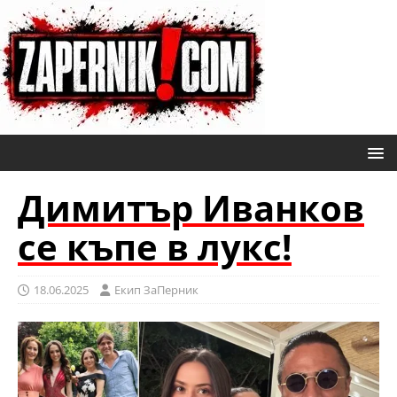
Димитър Иванков
се къпе в лукс!
18.06.2025
Eкип ЗаПерник