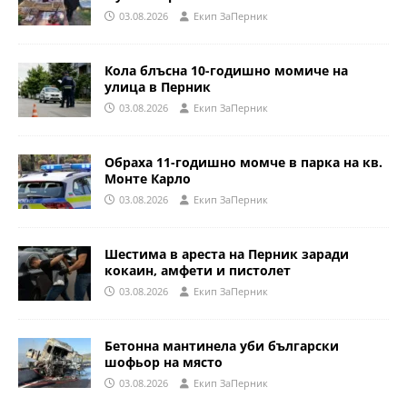
03.08.2026
Eкип ЗаПерник
Кола блъсна 10-годишно момиче на
улица в Перник
03.08.2026
Eкип ЗаПерник
Обраха 11-годишно момче в парка на кв.
Монте Карло
03.08.2026
Eкип ЗаПерник
Шестима в ареста на Перник заради
кокаин, амфети и пистолет
03.08.2026
Eкип ЗаПерник
Бетонна мантинела уби български
шофьор на място
03.08.2026
Eкип ЗаПерник