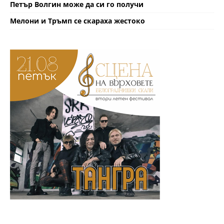
Петър Волгин може да си го получи
Мелони и Тръмп се скараха жестоко