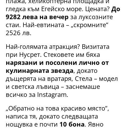
плажа, хеликоптерна площадка и
гледка към Егейско море. Цената?
До
9282 лева на вечер
за луксозните
стаи. Най-евтината – „скромните“
2526 лв.
Най-голямата атракция? Визитата
при Нусрет. Стековете им бяха
нарязани и посолени лично от
кулинарната звезда
, докато
дъщерята на вратаря, Стела – модел
и светска лъвица – заснемаше
всичко за Instagram.
„Обратно на това красиво място“,
написа тя, докато следващата
нощувка е почти
10 бона
. Явно