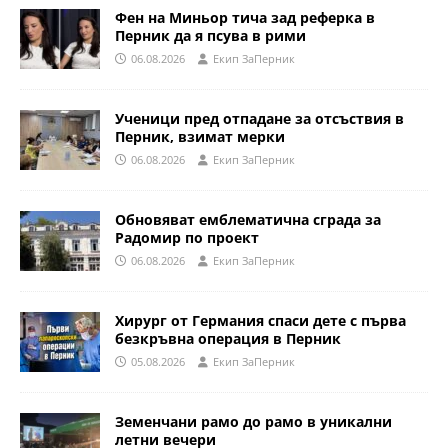
Фен на Миньор тича зад реферка в
Перник да я псува в рими
06.08.2026
Eкип ЗаПерник
Ученици пред отпадане за отсъствия в
Перник, взимат мерки
06.08.2026
Eкип ЗаПерник
Обновяват емблематична сграда за
Радомир по проект
06.08.2026
Eкип ЗаПерник
Хирург от Германия спаси дете с първа
безкръвна операция в Перник
05.08.2026
Eкип ЗаПерник
Земенчани рамо до рамо в уникални
летни вечери