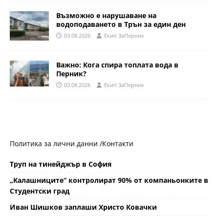
Възможно е нарушаване на
водоподаването в Трън за един ден
03.08.2026
Eкип ЗаПерник
Важно: Кога спира топлата вода в
Перник?
03.08.2026
Eкип ЗаПерник
Политика за лични данни /
Контакти
Труп на тинейджър в София
„Калашниците“ контролират 90% от компаньонките в
Студентски град
Иван Шишков заплаши Христо Ковачки