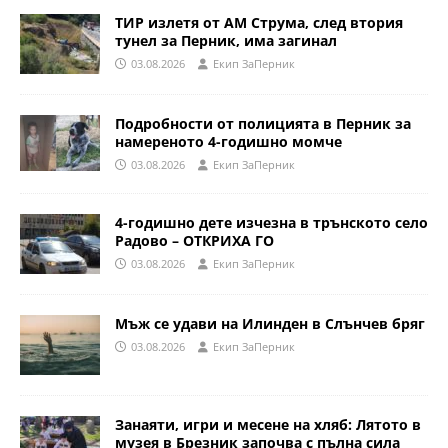
ТИР излетя от АМ Струма, след втория
тунел за Перник, има загинал
03.08.2026
Eкип ЗаПерник
Подробности от полицията в Перник за
намереното 4-годишно момче
03.08.2026
Eкип ЗаПерник
4-годишно дете изчезна в трънското село
Радово – ОТКРИХА ГО
03.08.2026
Eкип ЗаПерник
Мъж се удави на Илинден в Слънчев бряг
03.08.2026
Eкип ЗаПерник
Занаяти, игри и месене на хляб: Лятото в
музея в Брезник започва с пълна сила