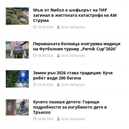
Мъж от Ямбол е шофьорът на ТИР
загинал в жестоката катастрофа на АМ
Струма
04.08.2026
Eкип ЗаПерник
Пернишката болница осигурява медици
на Футболния турнир „Pernik Cup”2026“
04.08.2026
Eкип ЗаПерник
Земен рън 2026 става традиция: Куче
робот води 200 бегача
04.08.2026
Eкип ЗаПерник
Кучето пазеше детето: Горещи
подробности за изгубеното дете в
Трънско
04.08.2026
Eкип ЗаПерник