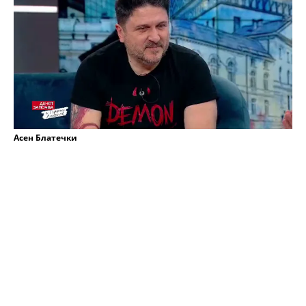
Асен Блатечки