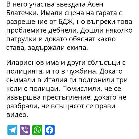
В него участва звездата Асен
Блатечки. Имали сцена на гарата с
разрешение от БДЖ, но въпреки това
проблемите дебнели. Дошли няколко
патрулки и докато обяснят какво
става, задържали екипа.
Иларионов има и други сблъсъци с
полицията, и то в чужбина. Докато
снимали в Италия ги подгонили три
коли с полицаи. Помислили, че се
извършва престъпление, докато не
разбрали, че всъщнсот се прави
видео.
T
Vi
W
F