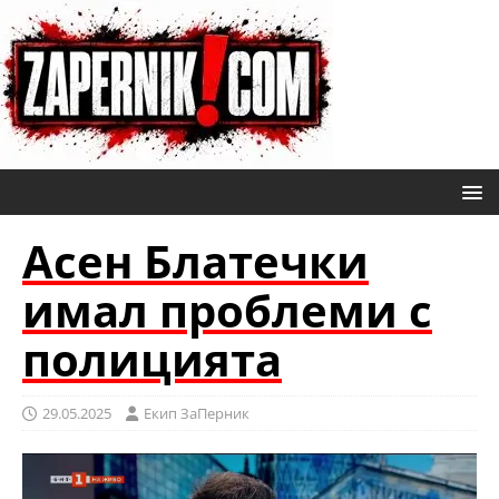
Асен Блатечки
имал проблеми с
полицията
29.05.2025
Eкип ЗаПерник