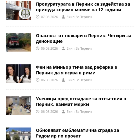
Прокуратурата в Перник се задейства за
принуда спрямо момче на 12 години
07.08.2026
Eкип ЗаПерник
Опасност от пожари в Перник: Четири за
денонощие
06.08.2026
Eкип ЗаПерник
Фен на Миньор тича зад реферка в
Перник да я псува в рими
06.08.2026
Eкип ЗаПерник
Ученици пред отпадане за отсъствия в
Перник, взимат мерки
06.08.2026
Eкип ЗаПерник
Обновяват емблематична сграда за
Радомир по проект