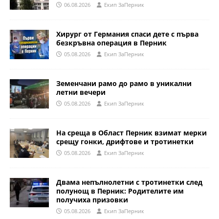
06.08.2026
Eкип ЗаПерник
Хирург от Германия спаси дете с първа
безкръвна операция в Перник
05.08.2026
Eкип ЗаПерник
Земенчани рамо до рамо в уникални
летни вечери
05.08.2026
Eкип ЗаПерник
На среща в Област Перник взимат мерки
срещу гонки, дрифтове и тротинетки
05.08.2026
Eкип ЗаПерник
Двама непълнолетни с тротинетки след
полунощ в Перник: Родителите им
получиха призовки
05.08.2026
Eкип ЗаПерник