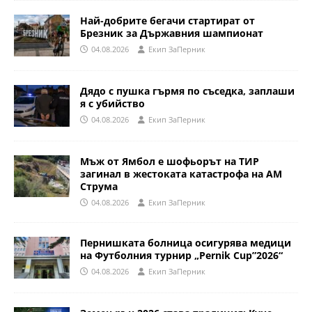
Най-добрите бегачи стартират от
Брезник за Държавния шампионат
04.08.2026
Eкип ЗаПерник
Дядо с пушка гърмя по съседка, заплаши
я с убийство
04.08.2026
Eкип ЗаПерник
Мъж от Ямбол е шофьорът на ТИР
загинал в жестоката катастрофа на АМ
Струма
04.08.2026
Eкип ЗаПерник
Пернишката болница осигурява медици
на Футболния турнир „Pernik Cup”2026“
04.08.2026
Eкип ЗаПерник