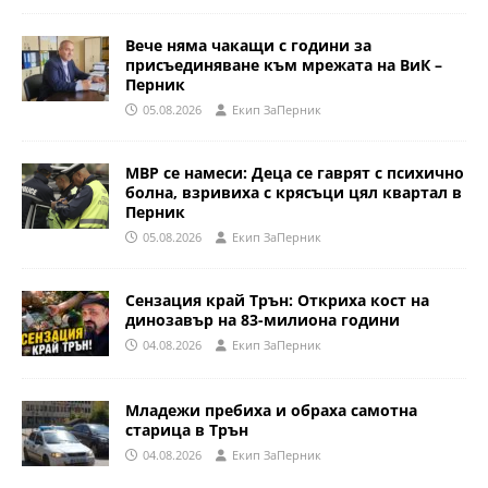
Вече няма чакащи с години за
присъединяване към мрежата на ВиК –
Перник
05.08.2026
Eкип ЗаПерник
МВР се намеси: Деца се гаврят с психично
болна, взривиха с крясъци цял квартал в
Перник
05.08.2026
Eкип ЗаПерник
Сензация край Трън: Откриха кост на
динозавър на 83-милиона години
04.08.2026
Eкип ЗаПерник
Младежи пребиха и обраха самотна
старица в Трън
04.08.2026
Eкип ЗаПерник