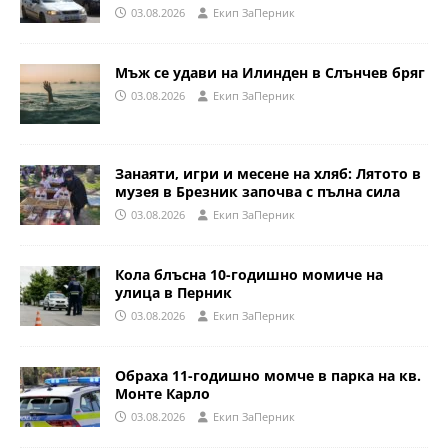
03.08.2026
Eкип ЗаПерник
Мъж се удави на Илинден в Слънчев бряг
03.08.2026
Eкип ЗаПерник
Занаяти, игри и месене на хляб: Лятото в
музея в Брезник започва с пълна сила
03.08.2026
Eкип ЗаПерник
Кола блъсна 10-годишно момиче на
улица в Перник
03.08.2026
Eкип ЗаПерник
Обраха 11-годишно момче в парка на кв.
Монте Карло
03.08.2026
Eкип ЗаПерник