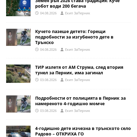
Земен рън 2026 става традиция: Куче
робот води 200 бегача
04.08.2026
Eкип ЗаПерник
Кучето пазеше детето: Горещи
подробности за изгубеното дете в
Трънско
04.08.2026
Eкип ЗаПерник
ТИР излетя от АМ Струма, след втория
тунел за Перник, има загинал
03.08.2026
Eкип ЗаПерник
Подробности от полицията в Перник за
намереното 4-годишно момче
03.08.2026
Eкип ЗаПерник
4-годишно дете изчезна в трънското село
Радово – ОТКРИХА ГО