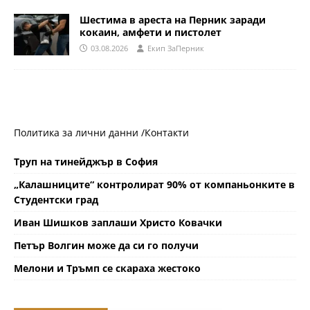
Шестима в ареста на Перник заради
кокаин, амфети и пистолет
03.08.2026
Eкип ЗаПерник
Политика за лични данни /
Контакти
Труп на тинейджър в София
„Калашниците“ контролират 90% от компаньонките в
Студентски град
Иван Шишков заплаши Христо Ковачки
Петър Волгин може да си го получи
Мелони и Тръмп се скараха жестоко