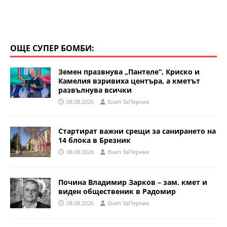
ОЩЕ СУПЕР БОМБИ:
Земен празвнува „Пантеле“, Криско и
Камелия взривиха центъра, а кметът
развълнува всички
08.08.2026
Eкип ЗаПерник
Стартират важни срещи за санирането на
14 блока в Брезник
08.08.2026
Eкип ЗаПерник
Почина Владимир Зарков – зам. кмет и
виден общественик в Радомир
08.08.2026
Eкип ЗаПерник