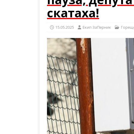
скатаха!
15.05.2025
Eкип ЗаПерник
Горещ