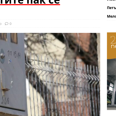
Петъ
Мело
о
0