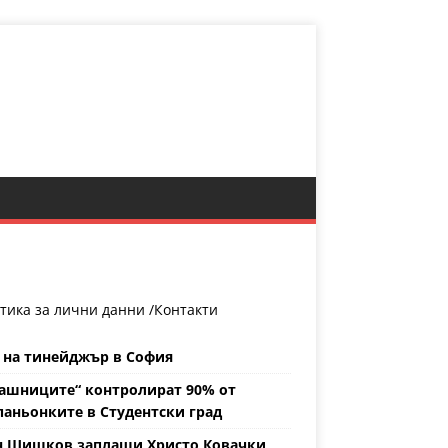
тика за лични данни /
Контакти
 на тинейджър в София
ашниците“ контролират 90% от
аньонките в Студентски град
н Шишков заплаши Христо Ковачки