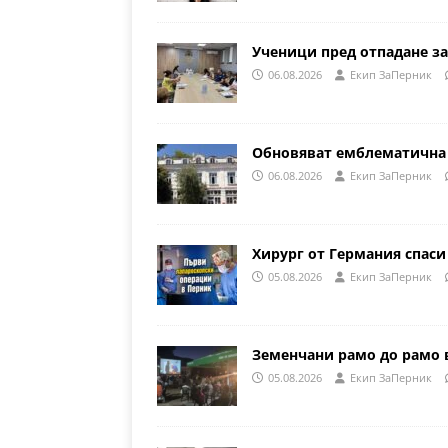
Ученици пред отпадане за
06.08.2026
Eкип ЗаПерник
Обновяват емблематична 
06.08.2026
Eкип ЗаПерник
Хирург от Германия спаси
05.08.2026
Eкип ЗаПерник
Земенчани рамо до рамо 
05.08.2026
Eкип ЗаПерник