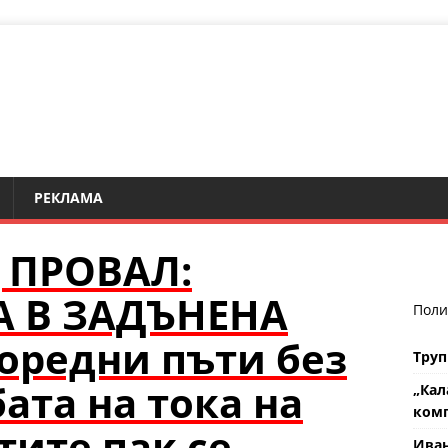
РЕКЛАМА
 ПРОВАЛ:
А В ЗАДЪНЕНА
Поли
оредни пъти без
Труп
ата на тока на
„Кал
комп
тите пак се
Ива