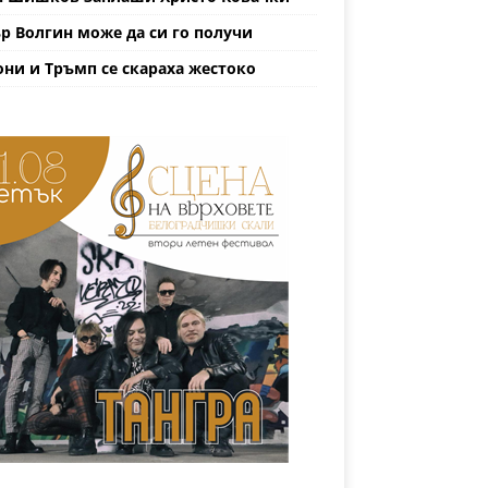
р Волгин може да си го получи
ни и Тръмп се скараха жестоко