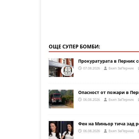
ОЩЕ СУПЕР БОМБИ:
Прокуратурата в Перник с
07.08.2026
Eкип ЗаПерник
Опасност от пожари в Пе
06.08.2026
Eкип ЗаПерник
Фен на Миньор тича зад р
06.08.2026
Eкип ЗаПерник