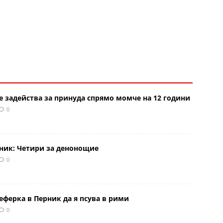
е задейства за принуда спрямо момче на 12 години
0
рник: Четири за денонощие
0
еферка в Перник да я псува в рими
0