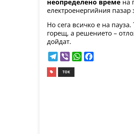
неопределено време
на 
електроенергийния пазар 
Но сега всичко е на пауза.
горещ, а решението – отло
дойдат.
T
Vi
W
F
el
b
h
a
e
er
at
c
ТОК
gr
s
e
a
A
b
m
p
o
p
o
k