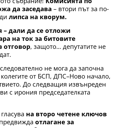
ното събрание!
Комисията по
ожа да заседава
– втори път за по-
ади
липса на кворум.
 – дали да се отложи
ра на ток за битовите
з отговор
, защото… депутатите не
дат.
 следователно не мога да започна
 колегите от БСП, ДПС–Ново начало,
твието. До следващия извънреден
аяви с ирония председателката
 гласува
на второ четене ключов
е предвижда
отлагане за