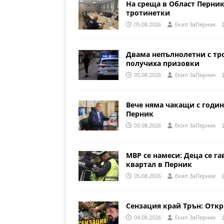
На среща в Област Перни
тротинетки
05.08.2026
Eкип ЗаПерник
Двама непълнолетни с тр
получиха призовки
05.08.2026
Eкип ЗаПерник
Вече няма чакащи с годин
Перник
05.08.2026
Eкип ЗаПерник
МВР се намеси: Деца се га
квартал в Перник
05.08.2026
Eкип ЗаПерник
Сензация край Трън: Откр
04.08.2026
Eкип ЗаПерник