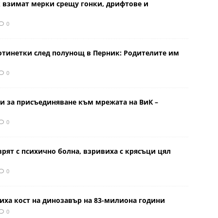
к взимат мерки срещу гонки, дрифтове и
0
отинетки след полунощ в Перник: Родителите им
0
и за присъединяване към мрежата на ВиК –
0
врят с психично болна, взривиха с крясъци цял
0
иха кост на динозавър на 83-милиона години
0