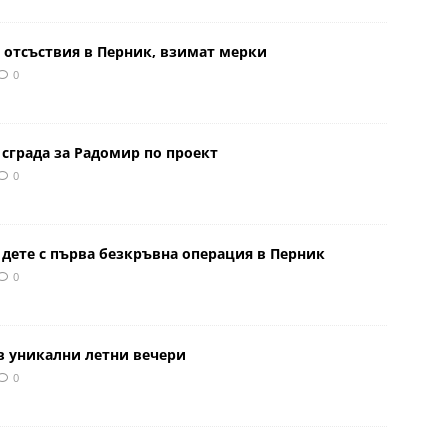
 отсъствия в Перник, взимат мерки
0
сграда за Радомир по проект
0
 дете с първа безкръвна операция в Перник
0
в уникални летни вечери
0