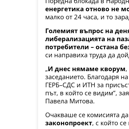
Поредна блокада в Народ
енергетика отново не м
малко от 24 часа, и то зар
Големият въпрос на деня
либерализацията на паза
потребители – остана бе
си направиха труда да дой
„
И днес нямаме кворум
,
заседанието. Благодаря на
ГЕРБ–СДС и ИТН за присъс
път, в който се видим“, з
Павела Митова.
Очакваше се комисията да
законопроект
, с който с