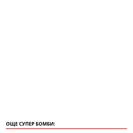
m
p
o
p
o
k
ОЩЕ СУПЕР БОМБИ: