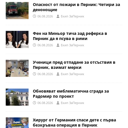
Опасност от пожари в Перник: Четири за
денонощие
06.08.2026
Eкип ЗаПерник
Фен на Миньор тича зад реферка в
Перник да я псува в рими
06.08.2026
Eкип ЗаПерник
Ученици пред отпадане за отсъствия в
Перник, взимат мерки
06.08.2026
Eкип ЗаПерник
Обновяват емблематична сграда за
Радомир по проект
06.08.2026
Eкип ЗаПерник
Хирург от Германия спаси дете с първа
безкръвна операция в Перник