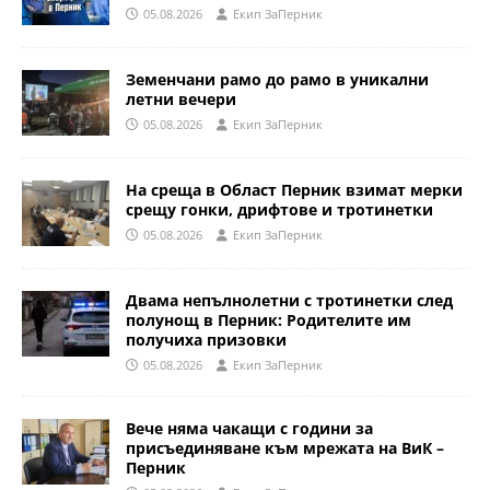
05.08.2026
Eкип ЗаПерник
Земенчани рамо до рамо в уникални
летни вечери
05.08.2026
Eкип ЗаПерник
На среща в Област Перник взимат мерки
срещу гонки, дрифтове и тротинетки
05.08.2026
Eкип ЗаПерник
Двама непълнолетни с тротинетки след
полунощ в Перник: Родителите им
получиха призовки
05.08.2026
Eкип ЗаПерник
Вече няма чакащи с години за
присъединяване към мрежата на ВиК –
Перник