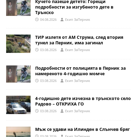
Кучето пазеше детето: Горещи
подробности за изгубеното дете в
Трънско
04.08.2026
Eкип ЗаПерник
ТИР излетя от АМ Струма, след втория
тунел за Перник, има загинал
03.08.2026
Eкип ЗаПерник
Подробности от полицията в Перник за
намереното 4-годишно момче
03.08.2026
Eкип ЗаПерник
4-годишно дете изчезна в трънското село
Радово – ОТКРИХА ГО
03.08.2026
Eкип ЗаПерник
Мъж се удави на Илинден в Слънчев бряг
03.08.2026
Eкип ЗаПерник