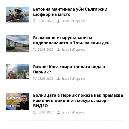
Бетонна мантинела уби български
шофьор на място
03.08.2026
Eкип ЗаПерник
Възможно е нарушаване на
водоподаването в Трън за един ден
03.08.2026
Eкип ЗаПерник
Важно: Кога спира топлата вода в
Перник?
03.08.2026
Eкип ЗаПерник
Болницата в Перник показа как премахва
камъни в пикочния мехур с лазер –
ВИДЕО
03.08.2026
Eкип ЗаПерник