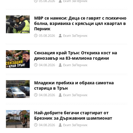
05.08.2026
Eкип ЗаПерник
МВР се намеси: Деца се гаврят с психично
болна, взривиха с крясъци цял квартал в
Перник
05.08.2026
Eкип ЗаПерник
Сензация край Трън: Откриха кост на
динозавър на 83-милиона години
04.08.2026
Eкип ЗаПерник
Младежи пребиха и обраха самотна
старица в Трън
04.08.2026
Eкип ЗаПерник
Най-добрите бегачи стартират от
Брезник за Държавния шампионат
04.08.2026
Eкип ЗаПерник