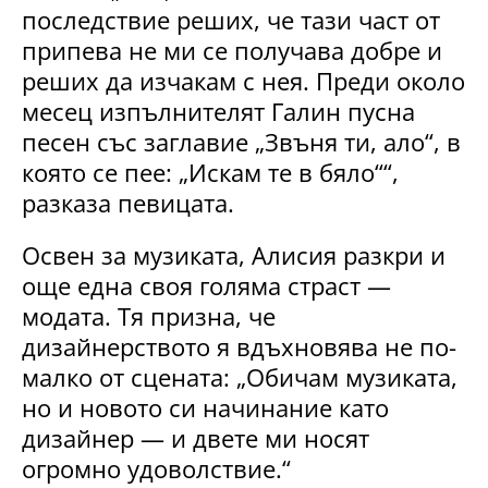
последствие реших, че тази част от
припева не ми се получава добре и
реших да изчакам с нея. Преди около
месец изпълнителят Галин пусна
песен със заглавие „Звъня ти, ало“, в
която се пее: „Искам те в бяло““,
разказа певицата.
Освен за музиката, Алисия разкри и
още една своя голяма страст —
модата. Тя призна, че
дизайнерството я вдъхновява не по-
малко от сцената: „Обичам музиката,
но и новото си начинание като
дизайнер — и двете ми носят
огромно удоволствие.“