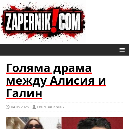
Голяма драма
между Алисия и
Галин
04.05.2025
Eкип ЗаПерник