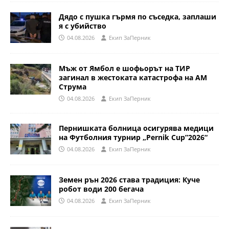
Дядо с пушка гърмя по съседка, заплаши
я с убийство
04.08.2026
Eкип ЗаПерник
Мъж от Ямбол е шофьорът на ТИР
загинал в жестоката катастрофа на АМ
Струма
04.08.2026
Eкип ЗаПерник
Пернишката болница осигурява медици
на Футболния турнир „Pernik Cup”2026“
04.08.2026
Eкип ЗаПерник
Земен рън 2026 става традиция: Куче
робот води 200 бегача
04.08.2026
Eкип ЗаПерник