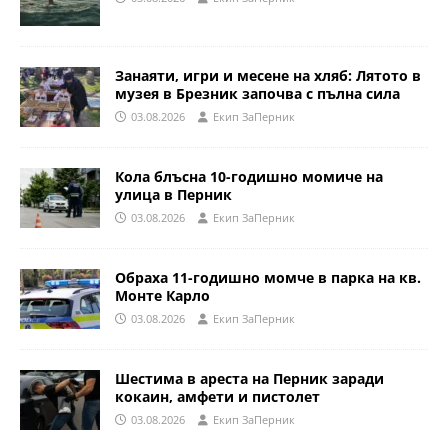
Занаяти, игри и месене на хляб: Лятото в
музея в Брезник започва с пълна сила
03.08.2026
Eкип ЗаПерник
Кола блъсна 10-годишно момиче на
улица в Перник
03.08.2026
Eкип ЗаПерник
Обраха 11-годишно момче в парка на кв.
Монте Карло
03.08.2026
Eкип ЗаПерник
Шестима в ареста на Перник заради
кокаин, амфети и пистолет
03.08.2026
Eкип ЗаПерник