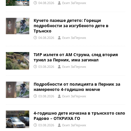
04.08.2026
Eкип ЗаПерник
Кучето пазеше детето: Горещи
подробности за изгубеното дете в
Трънско
04.08.2026
Eкип ЗаПерник
ТИР излетя от АМ Струма, след втория
тунел за Перник, има загинал
03.08.2026
Eкип ЗаПерник
Подробности от полицията в Перник за
намереното 4-годишно момче
03.08.2026
Eкип ЗаПерник
4-годишно дете изчезна в трънското село
Радово – ОТКРИХА ГО
03.08.2026
Eкип ЗаПерник