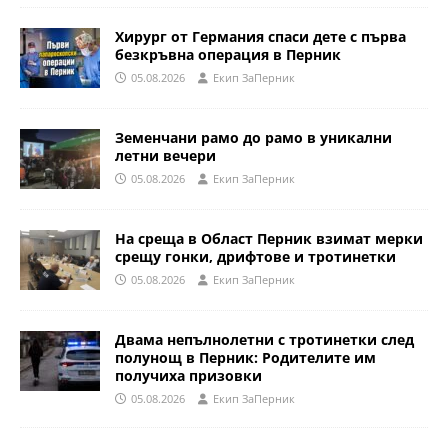
Хирург от Германия спаси дете с първа
безкръвна операция в Перник
05.08.2026
Eкип ЗаПерник
Земенчани рамо до рамо в уникални
летни вечери
05.08.2026
Eкип ЗаПерник
На среща в Област Перник взимат мерки
срещу гонки, дрифтове и тротинетки
05.08.2026
Eкип ЗаПерник
Двама непълнолетни с тротинетки след
полунощ в Перник: Родителите им
получиха призовки
05.08.2026
Eкип ЗаПерник