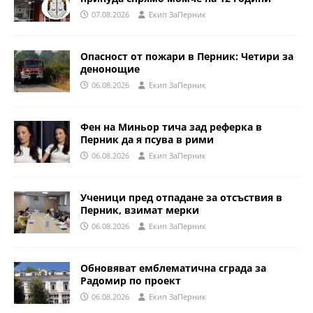
07.08.2026
Eкип ЗаПерник
Опасност от пожари в Перник: Четири за
денонощие
06.08.2026
Eкип ЗаПерник
Фен на Миньор тича зад реферка в
Перник да я псува в рими
06.08.2026
Eкип ЗаПерник
Ученици пред отпадане за отсъствия в
Перник, взимат мерки
06.08.2026
Eкип ЗаПерник
Обновяват емблематична сграда за
Радомир по проект
06.08.2026
Eкип ЗаПерник