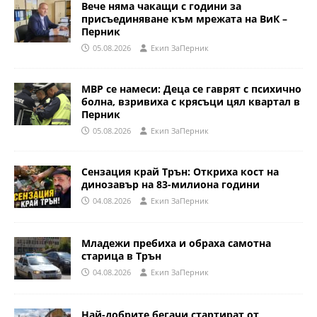
Вече няма чакащи с години за
присъединяване към мрежата на ВиК –
Перник
05.08.2026
Eкип ЗаПерник
МВР се намеси: Деца се гаврят с психично
болна, взривиха с крясъци цял квартал в
Перник
05.08.2026
Eкип ЗаПерник
Сензация край Трън: Откриха кост на
динозавър на 83-милиона години
04.08.2026
Eкип ЗаПерник
Младежи пребиха и обраха самотна
старица в Трън
04.08.2026
Eкип ЗаПерник
Най-добрите бегачи стартират от