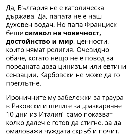
Да, България не е католическа
държава. Да, папата не е наш
духовен водач. Но папа Франциск
беше
символ на човечност,
достойнство и мир
, ценности,
които нямат религия. Очевидно
обаче, когато нещо не е повод за
поредната доза цинизъм или евтини
сензации, Карбовски не може да го
преглътне.
Ироничните му забележки за траура
в Раковски и шегите за „разкарване
10 дни из Италия“ само показват
колко далеч е готов да стигне, за да
омаловажи чуждата скръб и почит.