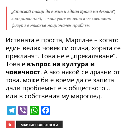
„Стискай палци да е жив и здрав Краля на Англия“
,
завършва той, сякаш уважението към световни
фигури е някакъв национален проблем.
Истината е проста, Мартине – когато
един велик човек си отива, хората се
прекланят. Това не е „прекаляване“.
Това е
въпрос на култура и
човечност
. А ако някой се дразни от
това, може би е време да се запита
дали проблемът е в обществото…
или в собствения му мироглед.
T
Vi
W
F
el
b
h
a
МАРТИН КАРБОВСКИ