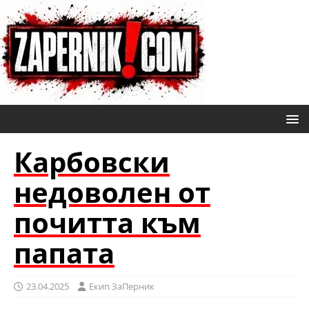
Карбовски
недоволен от
почитта към
папата
23.04.2025
Eкип ЗаПерник