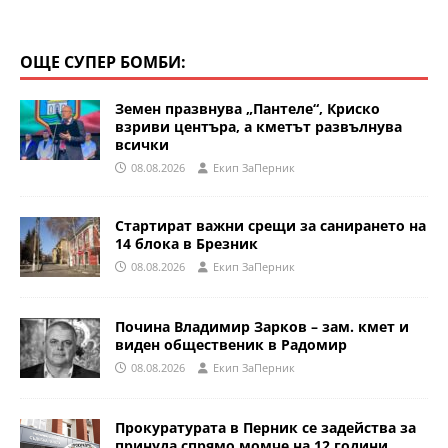
ОЩЕ СУПЕР БОМБИ:
Земен празвнува „Пантеле“, Криско
взриви центъра, а кметът развълнува
всички
08.08.2026
Eкип ЗаПерник
Стартират важни срещи за санирането на
14 блока в Брезник
08.08.2026
Eкип ЗаПерник
Почина Владимир Зарков – зам. кмет и
виден общественик в Радомир
08.08.2026
Eкип ЗаПерник
Прокуратурата в Перник се задейства за
принуда спрямо момче на 12 години