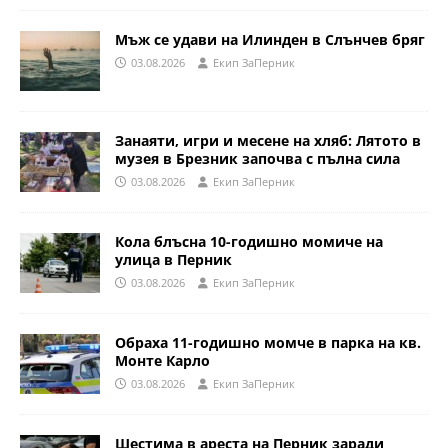
Мъж се удави на Илинден в Слънчев бряг
03.08.2026
Eкип ЗаПерник
Занаяти, игри и месене на хляб: Лятото в
музея в Брезник започва с пълна сила
03.08.2026
Eкип ЗаПерник
Кола блъсна 10-годишно момиче на
улица в Перник
03.08.2026
Eкип ЗаПерник
Обраха 11-годишно момче в парка на кв.
Монте Карло
03.08.2026
Eкип ЗаПерник
Шестима в ареста на Перник заради