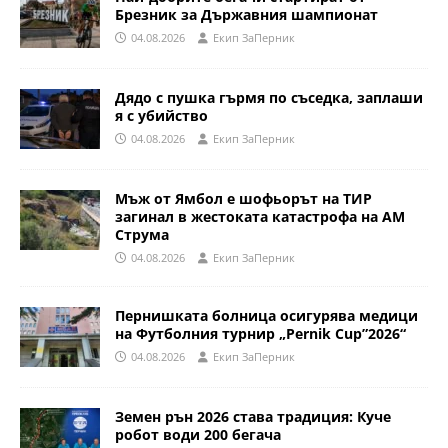
Брезник за Държавния шампионат
04.08.2026
Eкип ЗаПерник
Дядо с пушка гърмя по съседка, заплаши
я с убийство
04.08.2026
Eкип ЗаПерник
Мъж от Ямбол е шофьорът на ТИР
загинал в жестоката катастрофа на АМ
Струма
04.08.2026
Eкип ЗаПерник
Пернишката болница осигурява медици
на Футболния турнир „Pernik Cup”2026“
04.08.2026
Eкип ЗаПерник
Земен рън 2026 става традиция: Куче
робот води 200 бегача