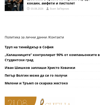
кокаин, амфети и пистолет
03.08.2026
Eкип ЗаПерник
Политика за лични данни /
Контакти
Труп на тинейджър в София
„Калашниците“ контролират 90% от компаньонките в
Студентски град
Иван Шишков заплаши Христо Ковачки
Петър Волгин може да си го получи
Мелони и Тръмп се скараха жестоко