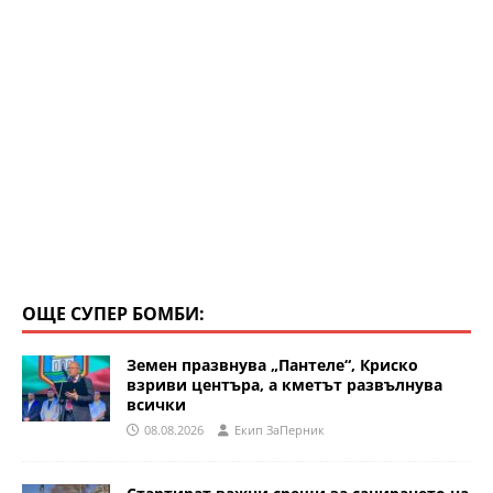
ОЩЕ СУПЕР БОМБИ:
Земен празвнува „Пантеле“, Криско
взриви центъра, а кметът развълнува
всички
08.08.2026
Eкип ЗаПерник