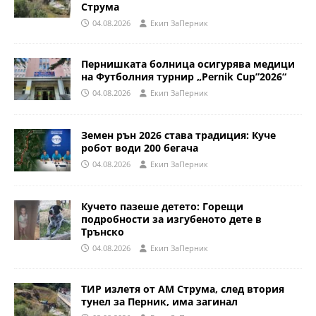
Струма
04.08.2026
Eкип ЗаПерник
Пернишката болница осигурява медици
на Футболния турнир „Pernik Cup”2026“
04.08.2026
Eкип ЗаПерник
Земен рън 2026 става традиция: Куче
робот води 200 бегача
04.08.2026
Eкип ЗаПерник
Кучето пазеше детето: Горещи
подробности за изгубеното дете в
Трънско
04.08.2026
Eкип ЗаПерник
ТИР излетя от АМ Струма, след втория
тунел за Перник, има загинал