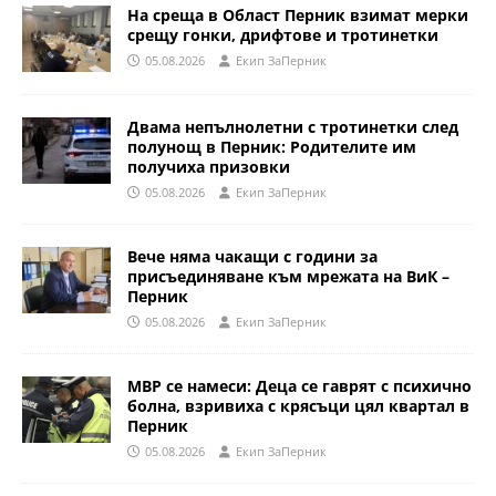
На среща в Област Перник взимат мерки
срещу гонки, дрифтове и тротинетки
05.08.2026
Eкип ЗаПерник
Двама непълнолетни с тротинетки след
полунощ в Перник: Родителите им
получиха призовки
05.08.2026
Eкип ЗаПерник
Вече няма чакащи с години за
присъединяване към мрежата на ВиК –
Перник
05.08.2026
Eкип ЗаПерник
МВР се намеси: Деца се гаврят с психично
болна, взривиха с крясъци цял квартал в
Перник
05.08.2026
Eкип ЗаПерник