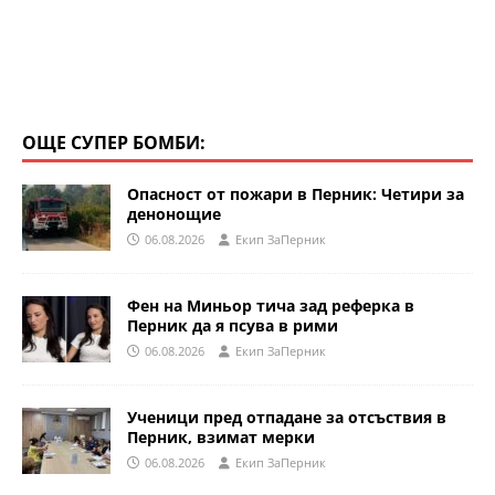
ОЩЕ СУПЕР БОМБИ:
Опасност от пожари в Перник: Четири за
денонощие
06.08.2026
Eкип ЗаПерник
Фен на Миньор тича зад реферка в
Перник да я псува в рими
06.08.2026
Eкип ЗаПерник
Ученици пред отпадане за отсъствия в
Перник, взимат мерки
06.08.2026
Eкип ЗаПерник