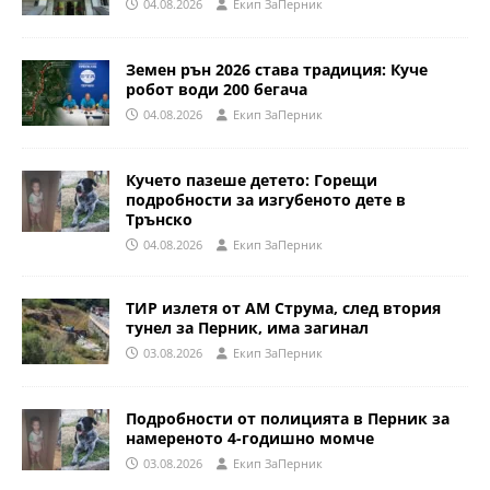
04.08.2026
Eкип ЗаПерник
Земен рън 2026 става традиция: Куче
робот води 200 бегача
04.08.2026
Eкип ЗаПерник
Кучето пазеше детето: Горещи
подробности за изгубеното дете в
Трънско
04.08.2026
Eкип ЗаПерник
ТИР излетя от АМ Струма, след втория
тунел за Перник, има загинал
03.08.2026
Eкип ЗаПерник
Подробности от полицията в Перник за
намереното 4-годишно момче
03.08.2026
Eкип ЗаПерник