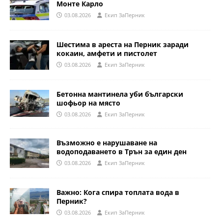
Монте Карло
03.08.2026
Eкип ЗаПерник
Шестима в ареста на Перник заради
кокаин, амфети и пистолет
03.08.2026
Eкип ЗаПерник
Бетонна мантинела уби български
шофьор на място
03.08.2026
Eкип ЗаПерник
Възможно е нарушаване на
водоподаването в Трън за един ден
03.08.2026
Eкип ЗаПерник
Важно: Кога спира топлата вода в
Перник?
03.08.2026
Eкип ЗаПерник