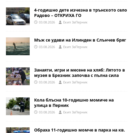
4-годишно дете изчезна в трънското село
Радово – ОТКРИХА ГО
03.08.2026
Eкип ЗаПерник
Мъж се удави на Илинден в Слънчев бряг
03.08.2026
Eкип ЗаПерник
Занаяти, игри и месене на хляб: Лятото в
музея в Брезник започва с пълна сила
03.08.2026
Eкип ЗаПерник
Кола блъсна 10-годишно момиче на
улица в Перник
03.08.2026
Eкип ЗаПерник
Обраха 11-годишно момче в парка на кв.