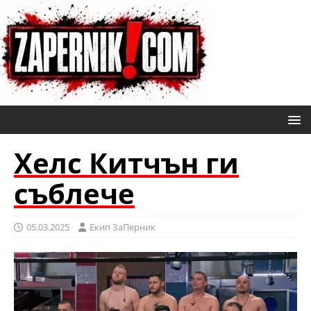
Хелс Китчън ги
съблече
05.03.2025
Eкип ЗаПерник