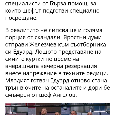
специалисти от Бърза помощ, за
които шефът подготви специално
посрещане.
В реалитито не липсваше и голяма
порция от скандали. Яростни думи
отправи Железчев към съотборника
си Едуард. Лошото представяне на
сините куртки по време на
вчерашната вечерна резервация
внесе напрежение в техните редици.
Младият готвач Едуард отново стана
трън в очите на останалите и дори бе
смъмрен от шеф Ангелов.