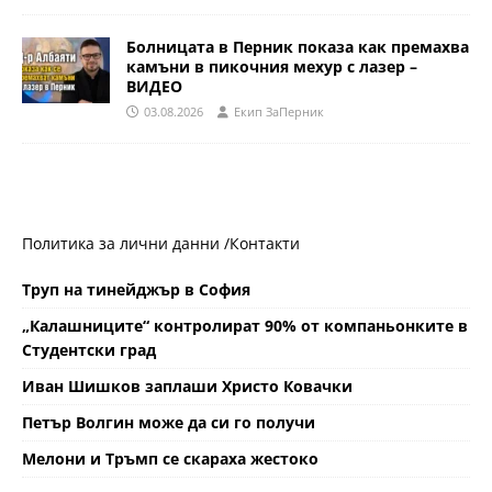
Болницата в Перник показа как премахва
камъни в пикочния мехур с лазер –
ВИДЕО
03.08.2026
Eкип ЗаПерник
Политика за лични данни /
Контакти
Труп на тинейджър в София
„Калашниците“ контролират 90% от компаньонките в
Студентски град
Иван Шишков заплаши Христо Ковачки
Петър Волгин може да си го получи
Мелони и Тръмп се скараха жестоко