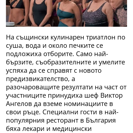
На същински кулинарен триатлон по
суша, вода и около печките се
подложиха отборите. Само най-
бързите, съобразителните и умелите
успяха да се справят с новото
предизвикателство, а
разочароващите резултати на част от
участниците принудиха шеф Виктор
Ангелов да вземе номинациите в
свои ръце. Специални гости в най-
популярния ресторант в България
бяха лекари и медицински