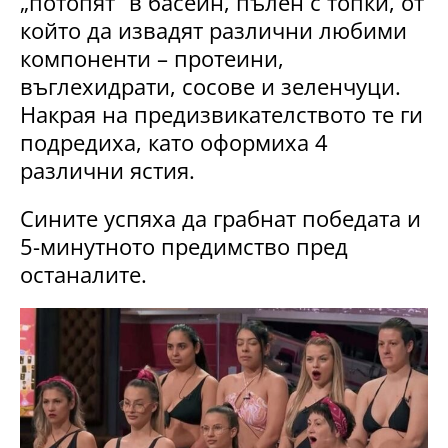
„потопят“ в басейн, пълен с топки, от
който да извадят различни любими
компоненти – протеини,
въглехидрати, сосове и зеленчуци.
Накрая на предизвикателството те ги
подредиха, като оформиха 4
различни ястия.
Сините успяха да грабнат победата и
5-минутното предимство пред
останалите.