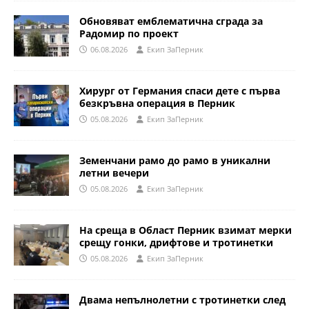
Обновяват емблематична сграда за
Радомир по проект
06.08.2026
Eкип ЗаПерник
Хирург от Германия спаси дете с първа
безкръвна операция в Перник
05.08.2026
Eкип ЗаПерник
Земенчани рамо до рамо в уникални
летни вечери
05.08.2026
Eкип ЗаПерник
На среща в Област Перник взимат мерки
срещу гонки, дрифтове и тротинетки
05.08.2026
Eкип ЗаПерник
Двама непълнолетни с тротинетки след