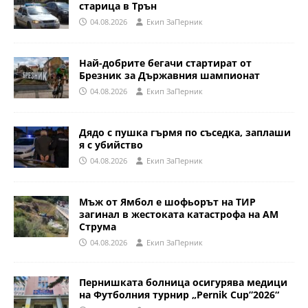
старица в Трън
04.08.2026
Eкип ЗаПерник
Най-добрите бегачи стартират от
Брезник за Държавния шампионат
04.08.2026
Eкип ЗаПерник
Дядо с пушка гърмя по съседка, заплаши
я с убийство
04.08.2026
Eкип ЗаПерник
Мъж от Ямбол е шофьорът на ТИР
загинал в жестоката катастрофа на АМ
Струма
04.08.2026
Eкип ЗаПерник
Пернишката болница осигурява медици
на Футболния турнир „Pernik Cup”2026“