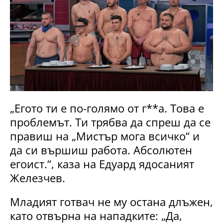
„Егото ти е по-голямо от г**а. Това е
проблемът. Ти трябва да спреш да се
правиш на „Мистър мога всичко“ и
да си вършиш работа. Абсолютен
егоист.“, каза на Едуард ядосаният
Железчев.
Младият готвач не му остана длъжен,
като отвърна на нападките: „Да,