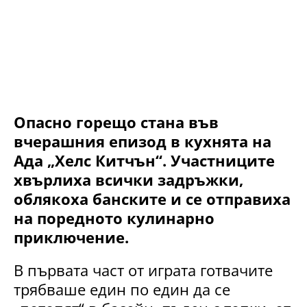
Опасно горещо стана във
вчерашния епизод в кухнята на
Ада „Хелс Китчън“. Участниците
хвърлиха всички задръжки,
облякоха банските и се отправиха
на поредното кулинарно
приключение.
В първата част от играта готвачите
трябваше един по един да се