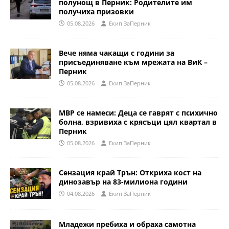
полунощ в Перник: Родителите им
получиха призовки
05.08.2026
Eкип ЗаПерник
Вече няма чакащи с години за
присъединяване към мрежата на ВиК –
Перник
05.08.2026
Eкип ЗаПерник
МВР се намеси: Деца се гаврят с психично
болна, взривиха с крясъци цял квартал в
Перник
05.08.2026
Eкип ЗаПерник
Сензация край Трън: Откриха кост на
динозавър на 83-милиона години
04.08.2026
Eкип ЗаПерник
Младежи пребиха и обраха самотна