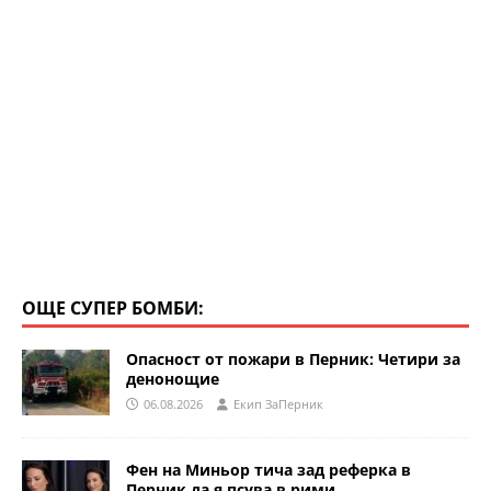
ОЩЕ СУПЕР БОМБИ:
Опасност от пожари в Перник: Четири за
денонощие
06.08.2026
Eкип ЗаПерник
Фен на Миньор тича зад реферка в
Перник да я псува в рими