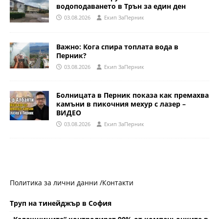
водоподаването в Трън за един ден
03.08.2026
Eкип ЗаПерник
Важно: Кога спира топлата вода в
Перник?
03.08.2026
Eкип ЗаПерник
Болницата в Перник показа как премахва
камъни в пикочния мехур с лазер –
ВИДЕО
03.08.2026
Eкип ЗаПерник
Политика за лични данни /
Контакти
Труп на тинейджър в София