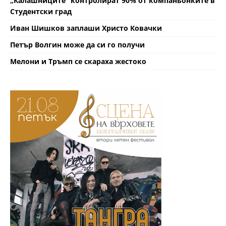
„Калашниците“ контролират 90% от компаньонките в
Студентски град
Иван Шишков заплаши Христо Ковачки
Петър Волгин може да си го получи
Мелони и Тръмп се скараха жестоко