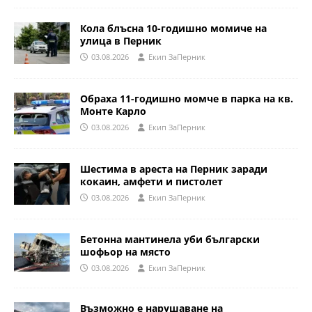
Кола блъсна 10-годишно момиче на
улица в Перник
03.08.2026
Eкип ЗаПерник
Обраха 11-годишно момче в парка на кв.
Монте Карло
03.08.2026
Eкип ЗаПерник
Шестима в ареста на Перник заради
кокаин, амфети и пистолет
03.08.2026
Eкип ЗаПерник
Бетонна мантинела уби български
шофьор на място
03.08.2026
Eкип ЗаПерник
Възможно е нарушаване на