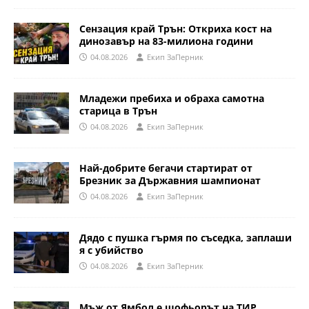
Сензация край Трън: Откриха кост на
динозавър на 83-милиона години
04.08.2026
Eкип ЗаПерник
Младежи пребиха и обраха самотна
старица в Трън
04.08.2026
Eкип ЗаПерник
Най-добрите бегачи стартират от
Брезник за Държавния шампионат
04.08.2026
Eкип ЗаПерник
Дядо с пушка гърмя по съседка, заплаши
я с убийство
04.08.2026
Eкип ЗаПерник
Мъж от Ямбол е шофьорът на ТИР