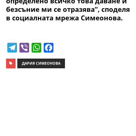
определено всичко това даване и
безсъние ми се отразява“, споделя
в социалната мрежа Симеонова.
T
Vi
W
F
el
b
h
a
e
er
at
c
ДАРИЯ СИМЕОНОВА
gr
s
e
a
A
b
m
p
o
p
o
k