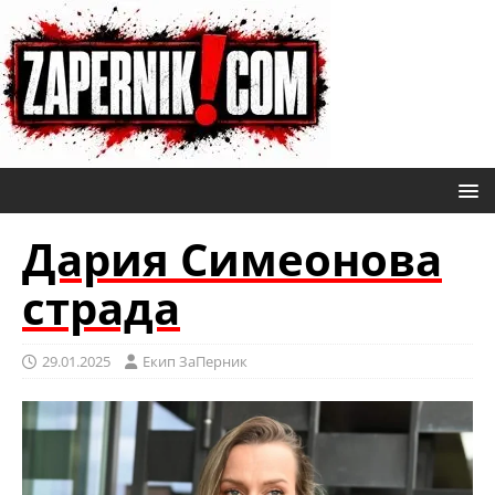
Дария Симеонова
страда
29.01.2025
Eкип ЗаПерник