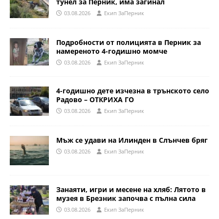
тунел за Перник, има загинал
03.08.2026
Eкип ЗаПерник
Подробности от полицията в Перник за
намереното 4-годишно момче
03.08.2026
Eкип ЗаПерник
4-годишно дете изчезна в трънското село
Радово – ОТКРИХА ГО
03.08.2026
Eкип ЗаПерник
Мъж се удави на Илинден в Слънчев бряг
03.08.2026
Eкип ЗаПерник
Занаяти, игри и месене на хляб: Лятото в
музея в Брезник започва с пълна сила
03.08.2026
Eкип ЗаПерник