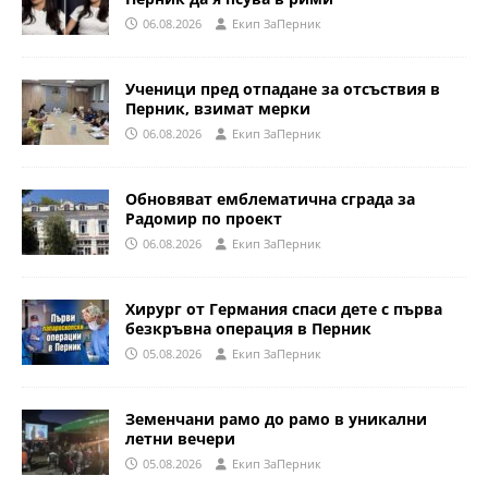
06.08.2026
Eкип ЗаПерник
Ученици пред отпадане за отсъствия в
Перник, взимат мерки
06.08.2026
Eкип ЗаПерник
Обновяват емблематична сграда за
Радомир по проект
06.08.2026
Eкип ЗаПерник
Хирург от Германия спаси дете с първа
безкръвна операция в Перник
05.08.2026
Eкип ЗаПерник
Земенчани рамо до рамо в уникални
летни вечери
05.08.2026
Eкип ЗаПерник