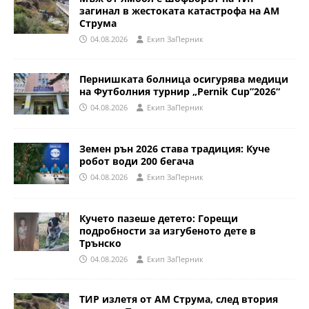
загинал в жестоката катастрофа на АМ
Струма
04.08.2026
Eкип ЗаПерник
Пернишката болница осигурява медици
на Футболния турнир „Pernik Cup”2026“
04.08.2026
Eкип ЗаПерник
Земен рън 2026 става традиция: Куче
робот води 200 бегача
04.08.2026
Eкип ЗаПерник
Кучето пазеше детето: Горещи
подробности за изгубеното дете в
Трънско
04.08.2026
Eкип ЗаПерник
ТИР излетя от АМ Струма, след втория