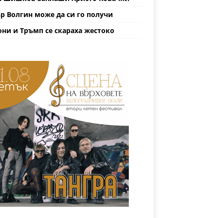
р Волгин може да си го получи
ни и Тръмп се скараха жестоко