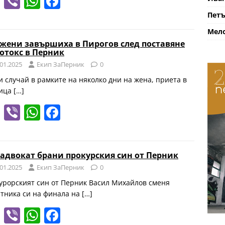
T
Vi
W
F
el
b
h
a
Петъ
e
er
at
c
Мело
 жени завършиха в Пирогов след поставяне
gr
s
e
ботокс в Перник
a
A
b
.01.2025
Eкип ЗаПерник
0
m
p
o
и случай в рамките на няколко дни на жена, приета в
ица
[…]
p
o
T
Vi
W
F
k
el
b
h
a
e
er
at
c
 адвокат брани прокурския син от Перник
gr
s
e
.01.2025
Eкип ЗаПерник
0
a
A
b
урорският син от Перник Васил Михайлов сменя
m
p
o
тника си на финала на
[…]
p
o
T
Vi
W
F
k