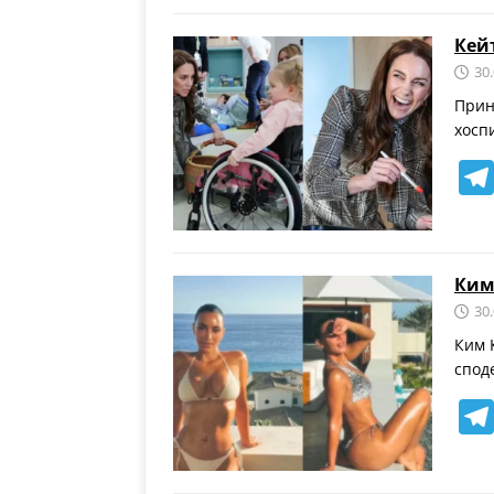
Кей
30
Прин
хосп
Ким
30
Ким 
спод