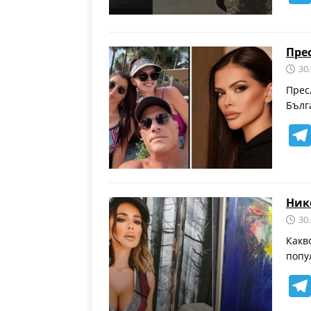
Пре
30
Прес
Бълг
Ник
30
Какв
попу