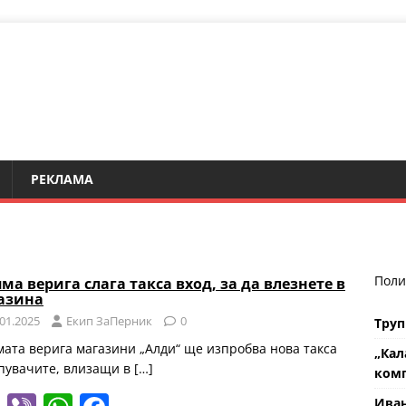
РЕКЛАМА
Поли
ма верига слага такса вход, за да влезнете в
азина
.01.2025
Eкип ЗаПерник
0
Труп
мата верига магазини „Алди“ ще изпробва нова такса
„Кал
упувачите, влизащи в
[…]
комп
Ива