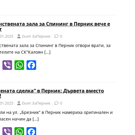
el
b
h
a
e
er
at
c
gr
s
e
нствената зала за Спининг в Перник вече е
т
a
A
b
.01.2025
Eкип ЗаПерник
0
m
p
o
ствената зала за Спининг в Перник отвори врати, за
p
o
телите на СК“Калоян
[…]
k
T
Vi
W
F
el
b
h
a
e
er
at
c
лената сделка“ в Перник: Дървета вместо
gr
s
e
!
a
A
b
.01.2025
Eкип ЗаПерник
0
m
p
o
ли на ул. „Брезник“ в Перник намериха оригинален и
пасен начин да
[…]
p
o
T
Vi
W
F
k