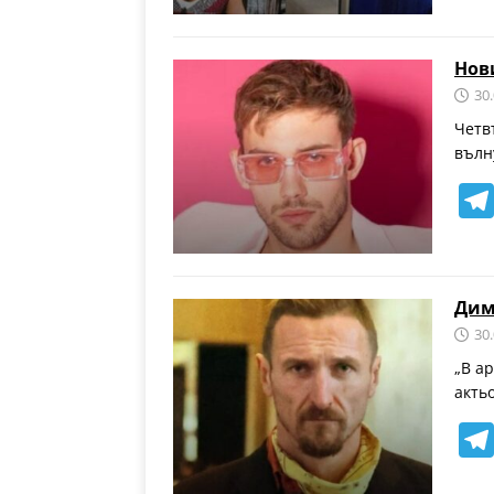
Нови
30
Четв
вълн
Дим
30
„В ар
акть