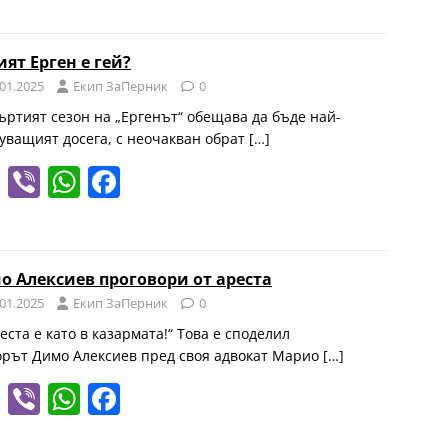
e
er
at
c
gr
s
e
ят Ерген е гей?
a
A
b
.01.2025
Eкип ЗаПерник
0
m
p
o
ъртият сезон на „Ергенът“ обещава да бъде най-
уващият досега, с неочакван обрат
[…]
p
o
T
Vi
W
F
k
el
b
h
a
e
er
at
c
gr
s
e
о Алексиев проговори от ареста
a
A
b
.01.2025
Eкип ЗаПерник
0
m
p
o
еста е като в казармата!“ Това е споделил
орът Димо Алексиев пред своя адвокат Марио
[…]
p
o
T
Vi
W
F
k
el
b
h
a