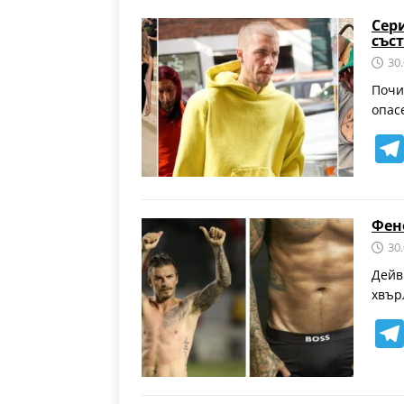
Сер
със
30
Почи
опас
Фен
30
Дейв
хвър