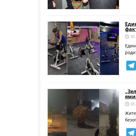
Еди
фак
31
Един
роди
„Зе
ями
31
Жите
безо