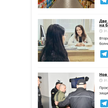
Две
на 
31
Втор
болн
Нов
31
Прок
защи