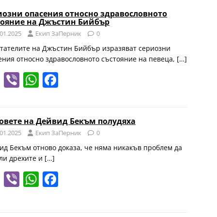
gr
s
e
иозни опасения относно здравословното
тояние на Джъстин Бийбър
a
A
b
.01.2025
Eкип ЗаПерник
0
m
p
o
тателите на Джъстин Бийбър изразяват сериозни
p
o
ения относно здравословното състояние на певеца,
[…]
k
T
Vi
W
F
el
b
h
a
e
er
at
c
овете на Дейвид Бекъм полудяха
gr
s
e
.01.2025
Eкип ЗаПерник
0
a
A
b
ид Бекъм отново доказа, че няма никакъв проблем да
m
p
o
ли дрехите и
[…]
p
o
T
Vi
W
F
k
el
b
h
a
e
er
at
c