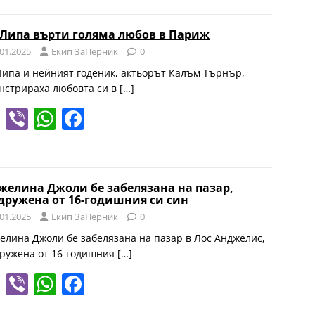
e
er
at
c
gr
s
e
 Липа върти голяма любов в Париж
a
A
b
.01.2025
Eкип ЗаПерник
0
m
p
o
Липа и нейният годеник, актьорът Калъм Търнър,
нстрираха любовта си в
[…]
p
o
T
Vi
W
F
k
el
b
h
a
e
er
at
c
gr
s
e
желина Джоли бе забелязана на пазар,
дружена от 16-годишния си син
a
A
b
.01.2025
Eкип ЗаПерник
0
m
p
o
елина Джоли бе забелязана на пазар в Лос Анджелис,
p
o
ружена от 16-годишния
[…]
k
T
Vi
W
F
el
b
h
a