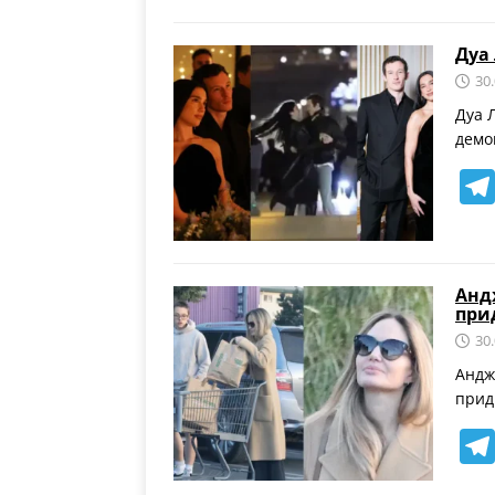
Дуа
30
Дуа 
демо
Анд
при
30
Андж
прид