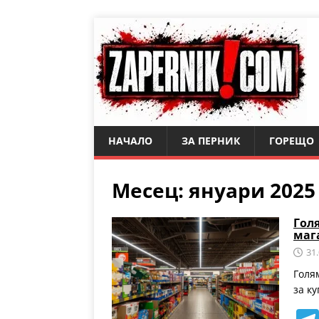
НАЧАЛО
ЗА ПЕРНИК
ГОРЕЩО
Месец:
януари 2025
Голя
маг
31
Голя
за к