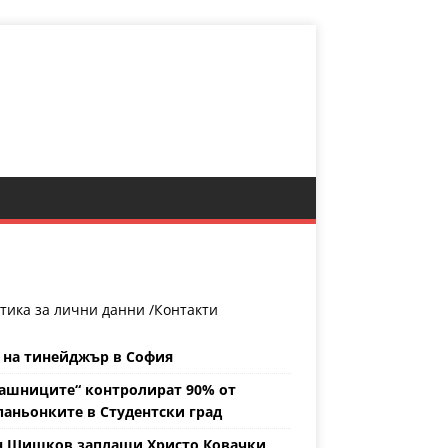
тика за лични данни /
Контакти
 на тинейджър в София
ашниците“ контролират 90% от
аньонките в Студентски град
н Шишков заплаши Христо Ковачки