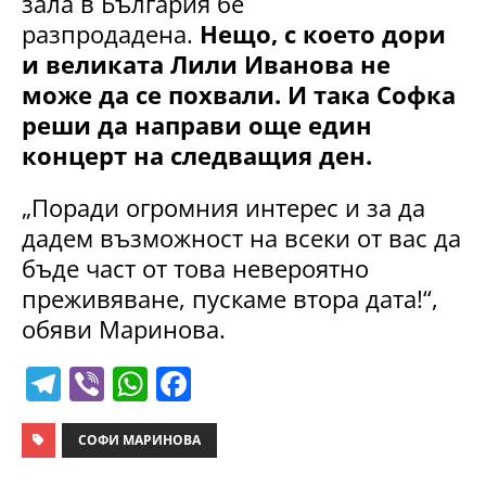
зала в България бе
разпродадена.
Нещо, с което дори
и великата Лили Иванова не
може да се похвали. И така Софка
реши да направи още един
концерт на следващия ден.
„Поради огромния интерес и за да
дадем възможност на всеки от вас да
бъде част от това невероятно
преживяване, пускаме втора дата!“,
обяви Маринова.
T
Vi
W
F
el
b
h
a
e
er
at
c
СОФИ МАРИНОВА