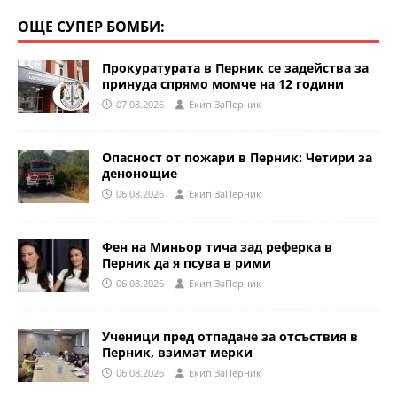
ОЩЕ СУПЕР БОМБИ:
Прокуратурата в Перник се задейства за
принуда спрямо момче на 12 години
07.08.2026
Eкип ЗаПерник
Опасност от пожари в Перник: Четири за
денонощие
06.08.2026
Eкип ЗаПерник
Фен на Миньор тича зад реферка в
Перник да я псува в рими
06.08.2026
Eкип ЗаПерник
Ученици пред отпадане за отсъствия в
Перник, взимат мерки
06.08.2026
Eкип ЗаПерник