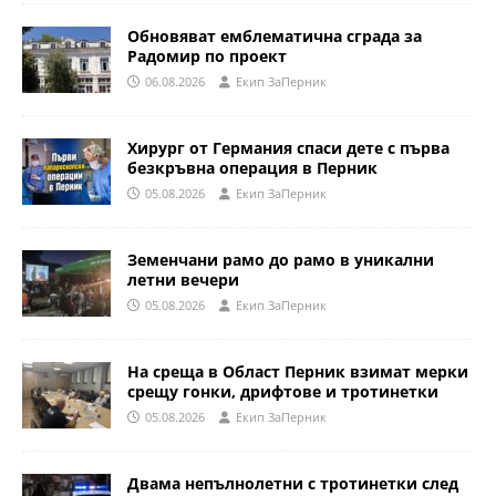
Обновяват емблематична сграда за
Радомир по проект
06.08.2026
Eкип ЗаПерник
Хирург от Германия спаси дете с първа
безкръвна операция в Перник
05.08.2026
Eкип ЗаПерник
Земенчани рамо до рамо в уникални
летни вечери
05.08.2026
Eкип ЗаПерник
На среща в Област Перник взимат мерки
срещу гонки, дрифтове и тротинетки
05.08.2026
Eкип ЗаПерник
Двама непълнолетни с тротинетки след