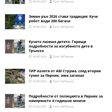
04.08.2026
Eкип ЗаПерник
Земен рън 2026 става традиция: Куче
робот води 200 бегача
04.08.2026
Eкип ЗаПерник
Кучето пазеше детето: Горещи
подробности за изгубеното дете в
Трънско
04.08.2026
Eкип ЗаПерник
ТИР излетя от АМ Струма, след втория
тунел за Перник, има загинал
03.08.2026
Eкип ЗаПерник
Подробности от полицията в Перник за
намереното 4-годишно момче
03.08.2026
Eкип ЗаПерник