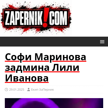
Софи Маринова
задмина Лили
Иванова
29.01.2025
Eкип ЗаПерник