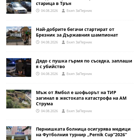
старица в Трън
04.08.2026
Eкип ЗаПерник
Най-добрите бегачи стартират от
Брезник за Държавния шампионат
04.08.2026
Eкип ЗаПерник
Дядо с пушка гърмя по съседка, заплаши
я с убийство
04.08.2026
Eкип ЗаПерник
Мъж от Ямбол е шофьорът на ТИР
загинал в жестоката катастрофа на АМ
Струма
04.08.2026
Eкип ЗаПерник
Пернишката болница осигурява медици
на Футболния турнир „Pernik Cup”2026“