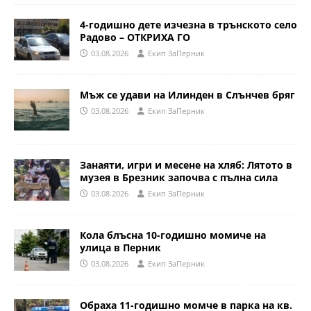
4-годишно дете изчезна в трънското село
Радово – ОТКРИХА ГО
03.08.2026
Eкип ЗаПерник
Мъж се удави на Илинден в Слънчев бряг
03.08.2026
Eкип ЗаПерник
Занаяти, игри и месене на хляб: Лятото в
музея в Брезник започва с пълна сила
03.08.2026
Eкип ЗаПерник
Кола блъсна 10-годишно момиче на
улица в Перник
03.08.2026
Eкип ЗаПерник
Обраха 11-годишно момче в парка на кв.