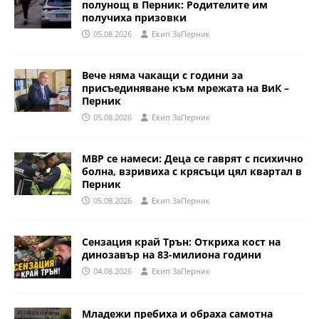
полунощ в Перник: Родителите им
получиха призовки
05.08.2026
Eкип ЗаПерник
Вече няма чакащи с години за
присъединяване към мрежата на ВиК –
Перник
05.08.2026
Eкип ЗаПерник
МВР се намеси: Деца се гаврят с психично
болна, взривиха с крясъци цял квартал в
Перник
05.08.2026
Eкип ЗаПерник
Сензация край Трън: Откриха кост на
динозавър на 83-милиона години
04.08.2026
Eкип ЗаПерник
Младежи пребиха и обраха самотна