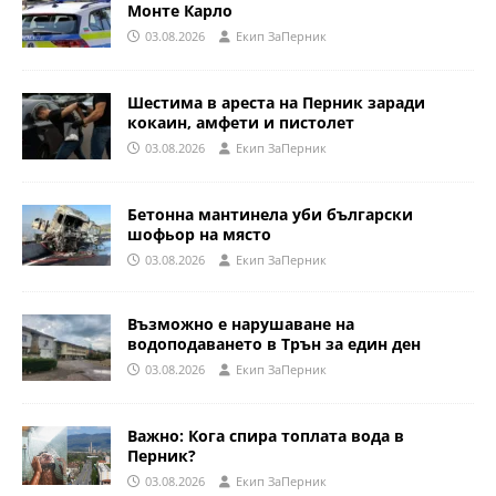
Монте Карло
03.08.2026
Eкип ЗаПерник
Шестима в ареста на Перник заради
кокаин, амфети и пистолет
03.08.2026
Eкип ЗаПерник
Бетонна мантинела уби български
шофьор на място
03.08.2026
Eкип ЗаПерник
Възможно е нарушаване на
водоподаването в Трън за един ден
03.08.2026
Eкип ЗаПерник
Важно: Кога спира топлата вода в
Перник?
03.08.2026
Eкип ЗаПерник