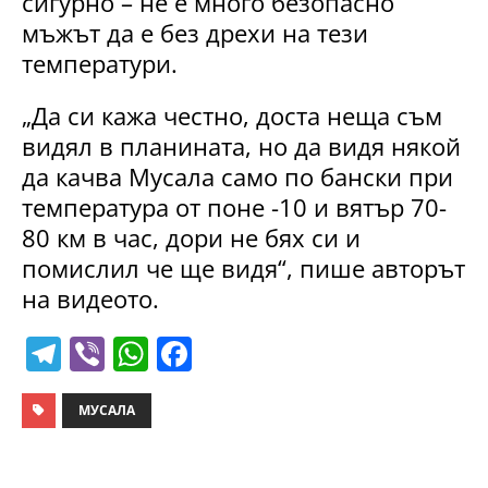
сигурно – не е много безопасно
мъжът да е без дрехи на тези
температури.
„Да си кажа честно, доста неща съм
видял в планината, но да видя някой
да качва Мусала само по бански при
температура от поне -10 и вятър 70-
80 км в час, дори не бях си и
помислил че ще видя“, пише авторът
на видеото.
T
Vi
W
F
el
b
h
a
e
er
at
c
МУСАЛА
gr
s
e