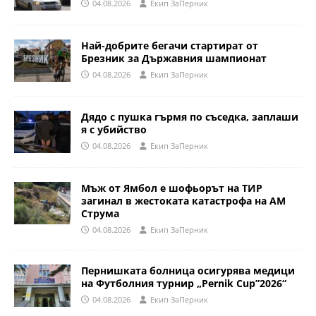
04.08.2026
Eкип ЗаПерник
Най-добрите бегачи стартират от
Брезник за Държавния шампионат
04.08.2026
Eкип ЗаПерник
Дядо с пушка гърмя по съседка, заплаши
я с убийство
04.08.2026
Eкип ЗаПерник
Мъж от Ямбол е шофьорът на ТИР
загинал в жестоката катастрофа на АМ
Струма
04.08.2026
Eкип ЗаПерник
Пернишката болница осигурява медици
на Футболния турнир „Pernik Cup”2026“
04.08.2026
Eкип ЗаПерник