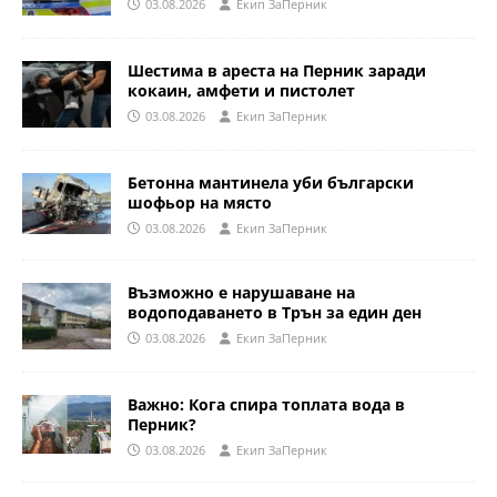
03.08.2026
Eкип ЗаПерник
Шестима в ареста на Перник заради
кокаин, амфети и пистолет
03.08.2026
Eкип ЗаПерник
Бетонна мантинела уби български
шофьор на място
03.08.2026
Eкип ЗаПерник
Възможно е нарушаване на
водоподаването в Трън за един ден
03.08.2026
Eкип ЗаПерник
Важно: Кога спира топлата вода в
Перник?
03.08.2026
Eкип ЗаПерник