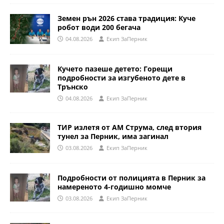
Земен рън 2026 става традиция: Куче
робот води 200 бегача
04.08.2026
Eкип ЗаПерник
Кучето пазеше детето: Горещи
подробности за изгубеното дете в
Трънско
04.08.2026
Eкип ЗаПерник
ТИР излетя от АМ Струма, след втория
тунел за Перник, има загинал
03.08.2026
Eкип ЗаПерник
Подробности от полицията в Перник за
намереното 4-годишно момче
03.08.2026
Eкип ЗаПерник