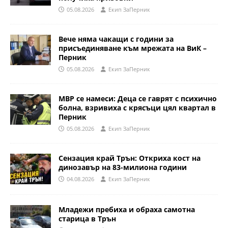
05.08.2026
Eкип ЗаПерник
Вече няма чакащи с години за
присъединяване към мрежата на ВиК –
Перник
05.08.2026
Eкип ЗаПерник
МВР се намеси: Деца се гаврят с психично
болна, взривиха с крясъци цял квартал в
Перник
05.08.2026
Eкип ЗаПерник
Сензация край Трън: Откриха кост на
динозавър на 83-милиона години
04.08.2026
Eкип ЗаПерник
Младежи пребиха и обраха самотна
старица в Трън