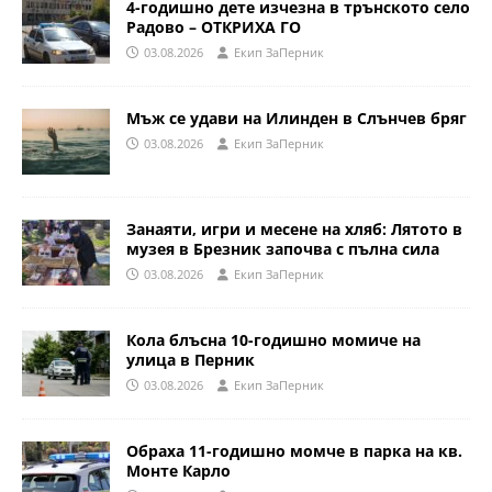
4-годишно дете изчезна в трънското село
Радово – ОТКРИХА ГО
03.08.2026
Eкип ЗаПерник
Мъж се удави на Илинден в Слънчев бряг
03.08.2026
Eкип ЗаПерник
Занаяти, игри и месене на хляб: Лятото в
музея в Брезник започва с пълна сила
03.08.2026
Eкип ЗаПерник
Кола блъсна 10-годишно момиче на
улица в Перник
03.08.2026
Eкип ЗаПерник
Обраха 11-годишно момче в парка на кв.
Монте Карло