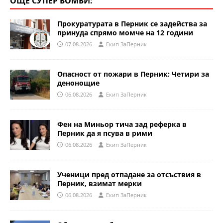
ОЩЕ СУПЕР БОМБИ:
Прокуратурата в Перник се задейства за
принуда спрямо момче на 12 години
07.08.2026
Eкип ЗаПерник
Опасност от пожари в Перник: Четири за
денонощие
06.08.2026
Eкип ЗаПерник
Фен на Миньор тича зад реферка в
Перник да я псува в рими
06.08.2026
Eкип ЗаПерник
Ученици пред отпадане за отсъствия в
Перник, взимат мерки
06.08.2026
Eкип ЗаПерник