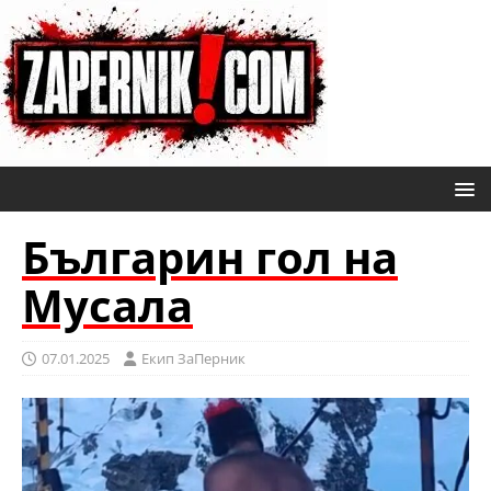
Българин гол на
Мусала
07.01.2025
Eкип ЗаПерник