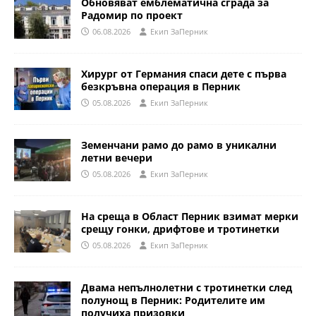
Обновяват емблематична сграда за
Радомир по проект
06.08.2026
Eкип ЗаПерник
Хирург от Германия спаси дете с първа
безкръвна операция в Перник
05.08.2026
Eкип ЗаПерник
Земенчани рамо до рамо в уникални
летни вечери
05.08.2026
Eкип ЗаПерник
На среща в Област Перник взимат мерки
срещу гонки, дрифтове и тротинетки
05.08.2026
Eкип ЗаПерник
Двама непълнолетни с тротинетки след
полунощ в Перник: Родителите им
получиха призовки