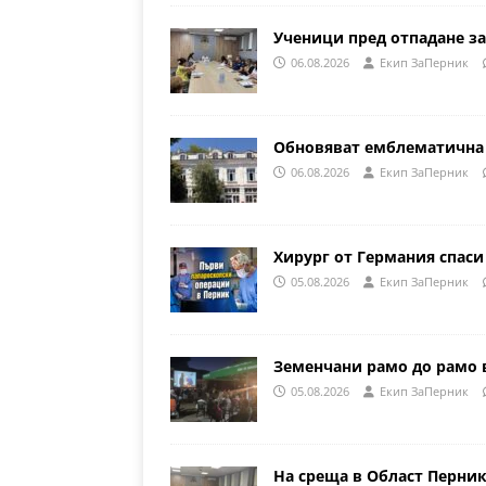
Ученици пред отпадане за
06.08.2026
Eкип ЗаПерник
Обновяват емблематична 
06.08.2026
Eкип ЗаПерник
Хирург от Германия спаси
05.08.2026
Eкип ЗаПерник
Земенчани рамо до рамо 
05.08.2026
Eкип ЗаПерник
На среща в Област Перни