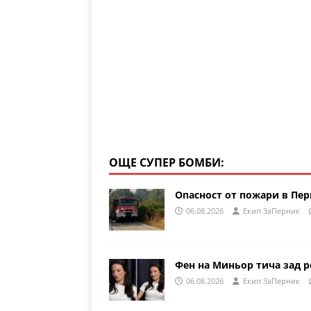
p
o
k
ОЩЕ СУПЕР БОМБИ:
Опасност от пожари в Пе
06.08.2026
Eкип ЗаПерник
Фен на Миньор тича зад р
06.08.2026
Eкип ЗаПерник