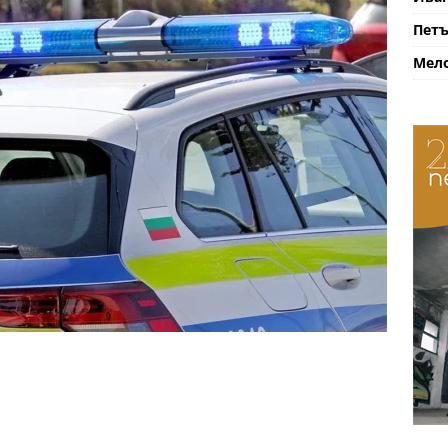
Петъ
Мело