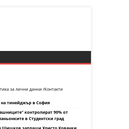
тика за лични данни /
Контакти
 на тинейджър в София
ашниците“ контролират 90% от
аньонките в Студентски град
н Шишков заплаши Христо Ковачки