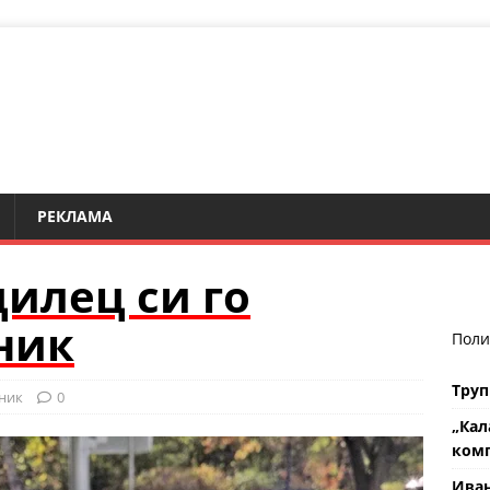
РЕКЛАМА
илец си го
ник
Поли
Труп
ник
0
„Кал
комп
Ива