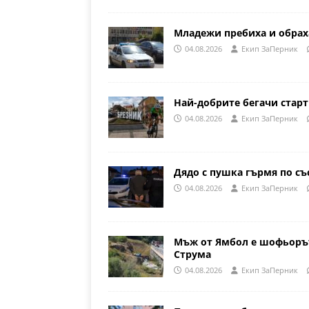
Младежи пребиха и обрах
04.08.2026
Eкип ЗаПерник
Най-добрите бегачи стар
04.08.2026
Eкип ЗаПерник
Дядо с пушка гърмя по съ
04.08.2026
Eкип ЗаПерник
Мъж от Ямбол е шофьорът
Струма
04.08.2026
Eкип ЗаПерник