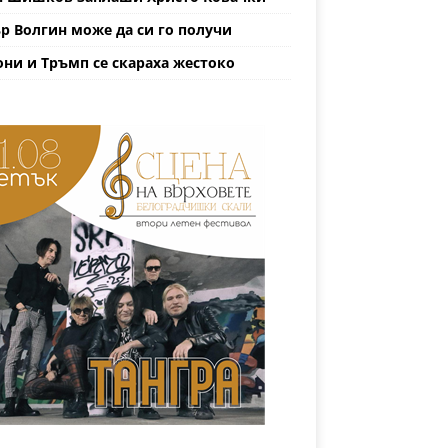
р Волгин може да си го получи
ни и Тръмп се скараха жестоко