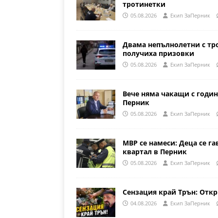
тротинетки
05.08.2026
Eкип ЗаПерник
Двама непълнолетни с тр
получиха призовки
05.08.2026
Eкип ЗаПерник
Вече няма чакащи с годин
Перник
05.08.2026
Eкип ЗаПерник
МВР се намеси: Деца се га
квартал в Перник
05.08.2026
Eкип ЗаПерник
Сензация край Трън: Откр
04.08.2026
Eкип ЗаПерник