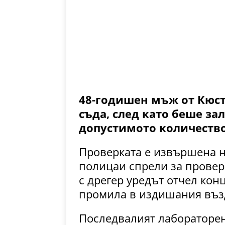
48-годишен мъж от Кюс
съда, след като беше за
допустимото количество
Проверката е извършена на
полицаи спрели за проверк
с дрегер уредът отчел кон
промила в издишания въз
Последвалият лабораторен