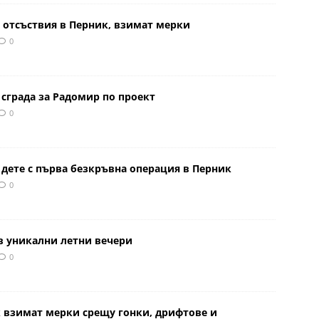
 отсъствия в Перник, взимат мерки
0
сграда за Радомир по проект
0
 дете с първа безкръвна операция в Перник
0
в уникални летни вечери
0
к взимат мерки срещу гонки, дрифтове и