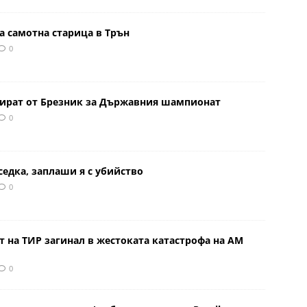
а самотна старица в Трън
0
тират от Брезник за Държавния шампионат
0
седка, заплаши я с убийство
0
 на ТИР загинал в жестоката катастрофа на АМ
0