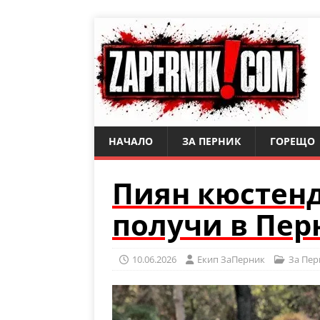
НАЧАЛО
ЗА ПЕРНИК
ГОРЕЩО
Пиян кюстенд
получи в Пер
10.06.2026
Eкип ЗаПерник
За Пер