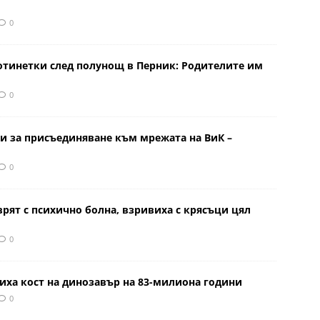
0
отинетки след полунощ в Перник: Родителите им
0
и за присъединяване към мрежата на ВиК –
0
врят с психично болна, взривиха с крясъци цял
0
иха кост на динозавър на 83-милиона години
0