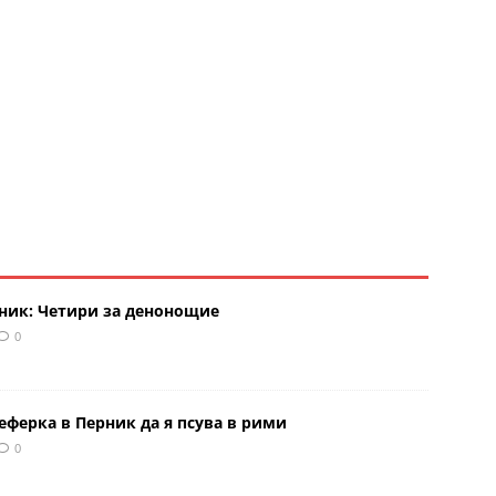
рник: Четири за денонощие
0
еферка в Перник да я псува в рими
0