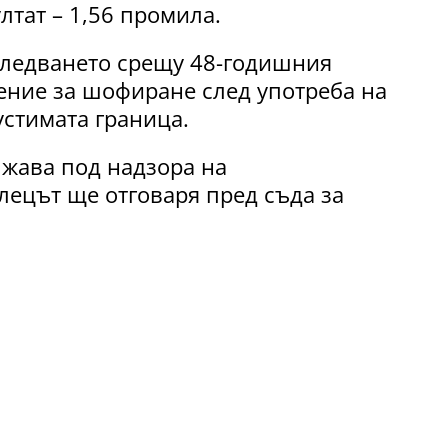
лтат – 1,56 промила.
следването срещу 48-годишния
ение за шофиране след употреба на
устимата граница.
лжава под надзора на
лецът ще отговаря пред съда за