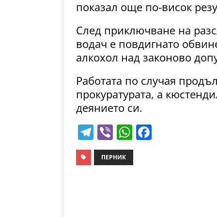
показал още по-висок резу
След приключване на раз
водач е повдигнато обвин
алкохол над законово доп
Работата по случая продъ
прокуратурата, а кюстенди
деянието си.
T
Vi
W
F
el
b
h
a
e
er
at
c
ПЕРНИК
gr
s
e
a
A
b
m
p
o