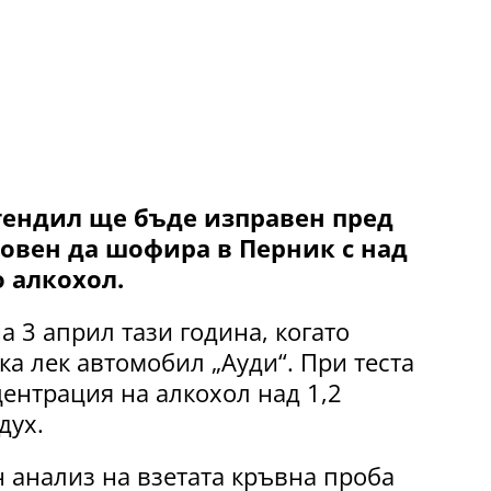
тендил ще бъде изправен пред
ловен да шофира в Перник с над
 алкохол.
 3 април тази година, когато
а лек автомобил „Ауди“. При теста
центрация на алкохол над 1,2
дух.
 анализ на взетата кръвна проба