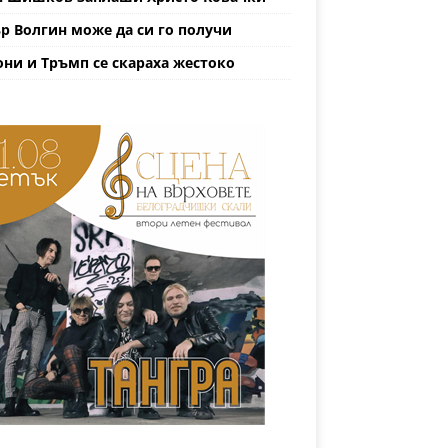
р Волгин може да си го получи
ни и Тръмп се скараха жестоко