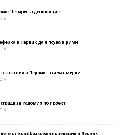
рник: Четири за денонощие
0
еферка в Перник да я псува в рими
0
 отсъствия в Перник, взимат мерки
0
сграда за Радомир по проект
0
 дете с първа безкръвна операция в Перник