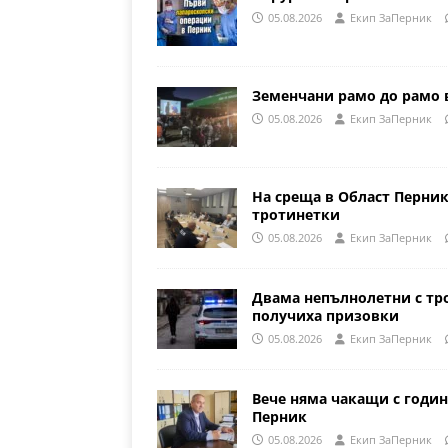
05.08.2026
Eкип ЗаПерник
Земенчани рамо до рамо 
05.08.2026
Eкип ЗаПерник
На среща в Област Перни
тротинетки
05.08.2026
Eкип ЗаПерник
Двама непълнолетни с тр
получиха призовки
05.08.2026
Eкип ЗаПерник
Вече няма чакащи с годин
Перник
05.08.2026
Eкип ЗаПерник