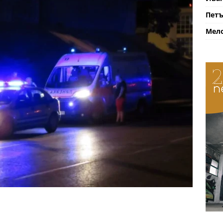
Петъ
Мело