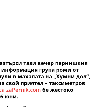
азтърси тази вечер пернишкия
о информация група роми от
ули в махалата на „Хумни дол“,
за свой приятел – таксиметров
са zaPernik.com
бе жестоко
 6 юни.