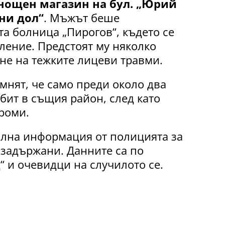
онощен магазин на бул. „Юрий
н
и
дол“
. Мъжът беше
а болница „Пирогов“, където се
ление. Предстоят му няколко
не на тежките лицеви травми.
мнят, че само преди около два
бит в същия район, след като
 роми.
лна информация от полицията за
 задържани. Данните са по
 и очевидци на случилото се.