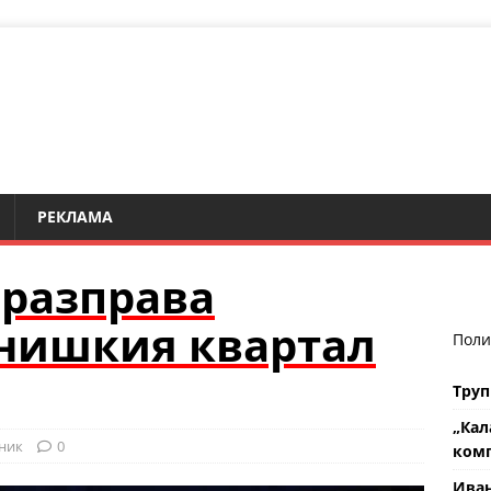
РЕКЛАМА
оразправа
рнишкия квартал
Поли
Труп
„Кал
ник
0
комп
Ива