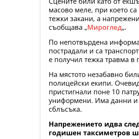
Сцените били като от екш
масово меле, при което са
тежки закани, а напрежени
съобщава „
Мироглед
„.
По непотвърдена информа
пострадали и са транспор
е получил тежка травма в г
На мястото незабавно бил
полицейски екипи. Очевид
пристигнали поне 10 патру
униформени. Има данни и 
сблъсъка.
Напрежението идва след
годишен таксиметров ш