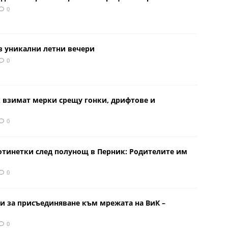
0
в уникални летни вечери
0
к взимат мерки срещу гонки, дрифтове и
0
отинетки след полунощ в Перник: Родителите им
0
и за присъединяване към мрежата на ВиК –
0