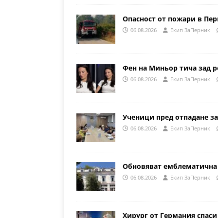
Опасност от пожари в Пе
06.08.2026
Eкип ЗаПерник
Фен на Миньор тича зад р
06.08.2026
Eкип ЗаПерник
Ученици пред отпадане за
06.08.2026
Eкип ЗаПерник
Обновяват емблематична 
06.08.2026
Eкип ЗаПерник
Хирург от Германия спаси