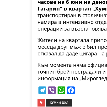
часове на 6 юни на ден
Гагарин“ в квартал „Хум
транспортиран в столичнат
намира в интензивно отде
операции за възстановява
Жители на квартала припо
месеца друг мъж е бил пре
отказал да даде цигара на
Към момента няма официа
точния брой пострадали и
информация на „Мироглед“
T
Vi
W
F
el
b
h
a
e
er
at
c
ХУМНИ ДОЛ