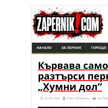
НАЧАЛО
ЗА ПЕРНИК
ГОРЕЩО
Кървава сам
разтърси пе
„Хумни дол“
07.06.2026
Eкип ЗаПерник
За Пер