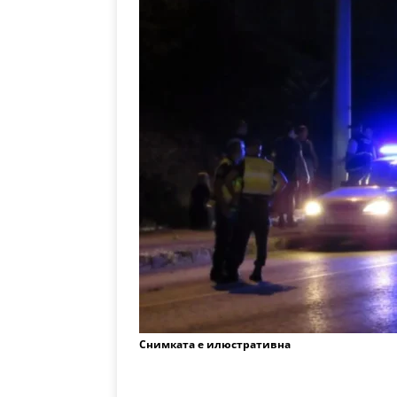
Снимката е илюстративна