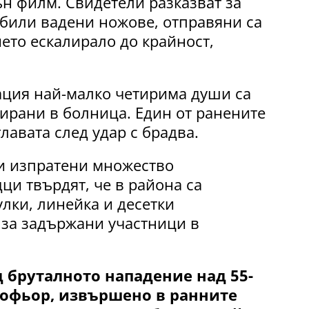
ън филм. Свидетели разказват за
 били вадени ножове, отправяни са
ето ескалирало до крайност,
ция най-малко четирима души са
тирани в болница. Един от ранените
лавата след удар с брадва.
и изпратени множество
ци твърдят, че в района са
лки, линейка и десетки
за задържани участници в
 бруталното нападение над 55-
офьор, извършено в ранните