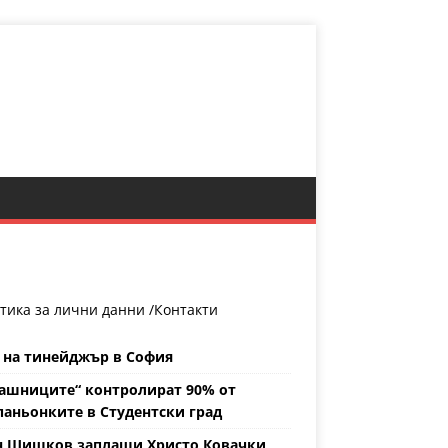
тика за лични данни /
Контакти
 на тинейджър в София
ашниците“ контролират 90% от
аньонките в Студентски град
н Шишков заплаши Христо Ковачки