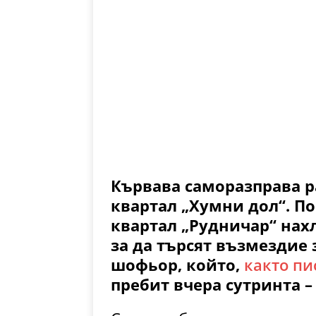
Кървава саморазправа р
квартал „Хумни дол“. П
квартал „Рудничар“ нахл
за да търсят възмездие 
шофьор, който,
както пи
пребит вчера сутринта –