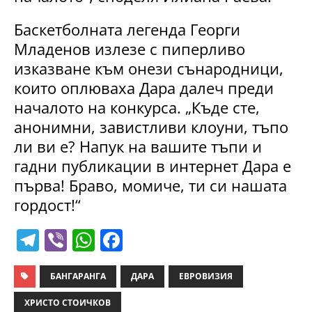
Баскетболната легенда Георги
Младенов излезе с пиперливо
изказване към онези сънародници,
които оплюваха Дара далеч преди
началото на конкурса. „Къде сте,
анонимни, завистливи клоуни, тъпо
ли ви е? Напук на вашите тъпи и
гадни публикации в интернет Дара е
първа! Браво, момиче, ти си нашата
гордост!“
T
Vi
W
F
el
b
h
a
e
er
at
c
БАНГАРАНГА
ДАРА
ЕВРОВИЗИЯ
gr
s
e
ХРИСТО СТОИЧКОВ