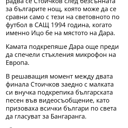
радва се Стоичков след безсънната
за българите нощ, която може да се
сравни само с тези на световното по
футбол в САЩ 1994 година, когато
именно Ицо бе на мястото на Дара.
Камата подкрепяше Дара още преди
да спечели стъкления микрофон на
Европа.
В решаващия момент между двата
финала Стоичков заедно с малката
си внучка подкрепика българската
песен във видеосъобщение, като
призоваха всички българи по света
да гласуват за Бангаранга.