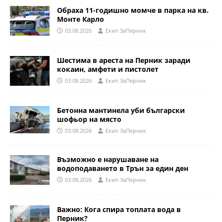
Обраха 11-годишно момче в парка на кв.
Монте Карло
03.08.2026
Eкип ЗаПерник
Шестима в ареста на Перник заради
кокаин, амфети и пистолет
03.08.2026
Eкип ЗаПерник
Бетонна мантинела уби български
шофьор на място
03.08.2026
Eкип ЗаПерник
Възможно е нарушаване на
водоподаването в Трън за един ден
03.08.2026
Eкип ЗаПерник
Важно: Кога спира топлата вода в
Перник?