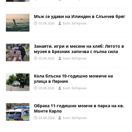
Мъж се удави на Илинден в Слънчев бряг
03.08.2026
Eкип ЗаПерник
Занаяти, игри и месене на хляб: Лятото в
музея в Брезник започва с пълна сила
03.08.2026
Eкип ЗаПерник
Кола блъсна 10-годишно момиче на
улица в Перник
03.08.2026
Eкип ЗаПерник
Обраха 11-годишно момче в парка на кв.
Монте Карло
03.08.2026
Eкип ЗаПерник