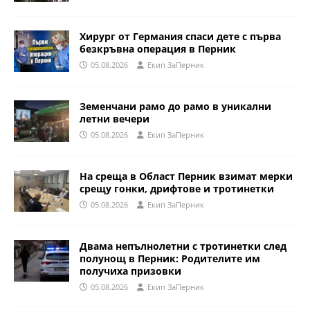
Хирург от Германия спаси дете с първа
безкръвна операция в Перник
05.08.2026
Eкип ЗаПерник
Земенчани рамо до рамо в уникални
летни вечери
05.08.2026
Eкип ЗаПерник
На среща в Област Перник взимат мерки
срещу гонки, дрифтове и тротинетки
05.08.2026
Eкип ЗаПерник
Двама непълнолетни с тротинетки след
полунощ в Перник: Родителите им
получиха призовки
05.08.2026
Eкип ЗаПерник