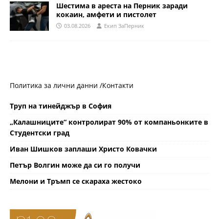
Шестима в ареста на Перник заради
кокаин, амфети и пистолет
03.08.2026
Eкип ЗаПерник
Политика за лични данни /
Контакти
Труп на тинейджър в София
„Калашниците“ контролират 90% от компаньонките в
Студентски град
Иван Шишков заплаши Христо Ковачки
Петър Волгин може да си го получи
Мелони и Тръмп се скараха жестоко