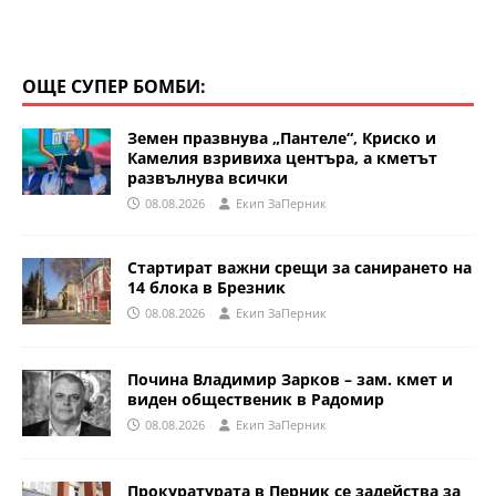
ОЩЕ СУПЕР БОМБИ:
Земен празвнува „Пантеле“, Криско и
Камелия взривиха центъра, а кметът
развълнува всички
08.08.2026
Eкип ЗаПерник
Стартират важни срещи за санирането на
14 блока в Брезник
08.08.2026
Eкип ЗаПерник
Почина Владимир Зарков – зам. кмет и
виден общественик в Радомир
08.08.2026
Eкип ЗаПерник
Прокуратурата в Перник се задейства за