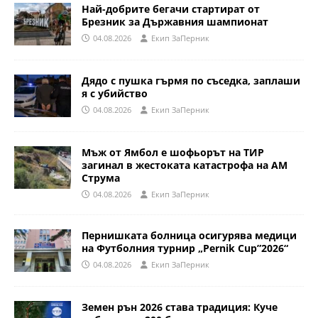
Най-добрите бегачи стартират от
Брезник за Държавния шампионат
04.08.2026
Eкип ЗаПерник
Дядо с пушка гърмя по съседка, заплаши
я с убийство
04.08.2026
Eкип ЗаПерник
Мъж от Ямбол е шофьорът на ТИР
загинал в жестоката катастрофа на АМ
Струма
04.08.2026
Eкип ЗаПерник
Пернишката болница осигурява медици
на Футболния турнир „Pernik Cup”2026“
04.08.2026
Eкип ЗаПерник
Земен рън 2026 става традиция: Куче