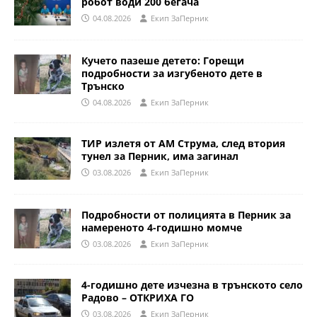
робот води 200 бегача
04.08.2026
Eкип ЗаПерник
Кучето пазеше детето: Горещи
подробности за изгубеното дете в
Трънско
04.08.2026
Eкип ЗаПерник
ТИР излетя от АМ Струма, след втория
тунел за Перник, има загинал
03.08.2026
Eкип ЗаПерник
Подробности от полицията в Перник за
намереното 4-годишно момче
03.08.2026
Eкип ЗаПерник
4-годишно дете изчезна в трънското село
Радово – ОТКРИХА ГО
03.08.2026
Eкип ЗаПерник