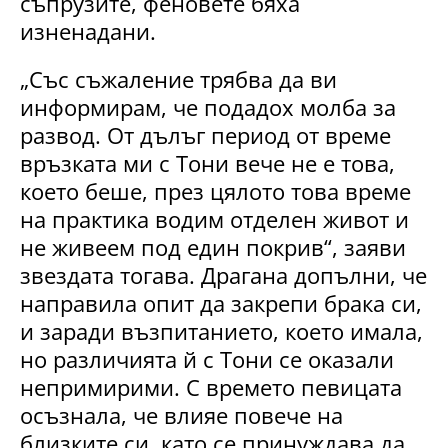
съпрузите, феновете бяха
изненадани.
„Със съжаление трябва да ви
информирам, че подадох молба за
развод. От дълъг период от време
връзката ми с Тони вече не е това,
което беше, през цялото това време
на практика водим отделен живот и
не живеем под един покрив“, заяви
звездата тогава. Драгана допълни, че
направила опит да закрепи брака си,
и заради възпитанието, което имала,
но различията й с Тони се оказали
непримирими. С времето певицата
осъзнала, че влияе повече на
близките си, като се принуждава да