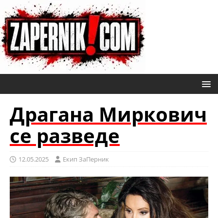
Драгана Миркович
се разведе
12.05.2025
Eкип ЗаПерник