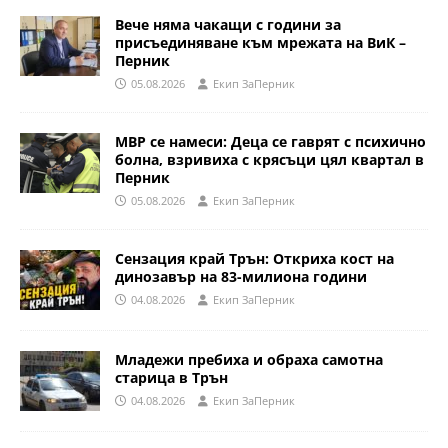
Вече няма чакащи с години за
присъединяване към мрежата на ВиК –
Перник
05.08.2026
Eкип ЗаПерник
МВР се намеси: Деца се гаврят с психично
болна, взривиха с крясъци цял квартал в
Перник
05.08.2026
Eкип ЗаПерник
Сензация край Трън: Откриха кост на
динозавър на 83-милиона години
04.08.2026
Eкип ЗаПерник
Младежи пребиха и обраха самотна
старица в Трън
04.08.2026
Eкип ЗаПерник