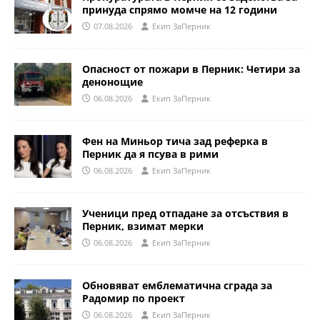
принуда спрямо момче на 12 години
07.08.2026
Eкип ЗаПерник
Опасност от пожари в Перник: Четири за
денонощие
06.08.2026
Eкип ЗаПерник
Фен на Миньор тича зад реферка в
Перник да я псува в рими
06.08.2026
Eкип ЗаПерник
Ученици пред отпадане за отсъствия в
Перник, взимат мерки
06.08.2026
Eкип ЗаПерник
Обновяват емблематична сграда за
Радомир по проект
06.08.2026
Eкип ЗаПерник