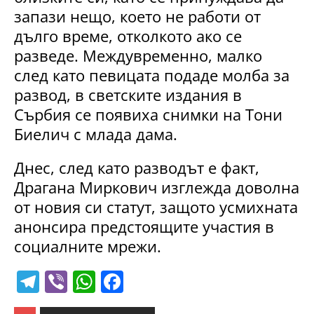
запази нещо, което не работи от
дълго време, отколкото ако се
разведе. Междувременно, малко
след като певицата подаде молба за
развод, в светските издания в
Сърбия се появиха снимки на Тони
Биелич с млада дама.
Днес, след като разводът е факт,
Драгана Миркович изглежда доволна
от новия си статут, защото усмихната
анонсира предстоящите участия в
социалните мрежи.
T
Vi
W
F
el
b
h
a