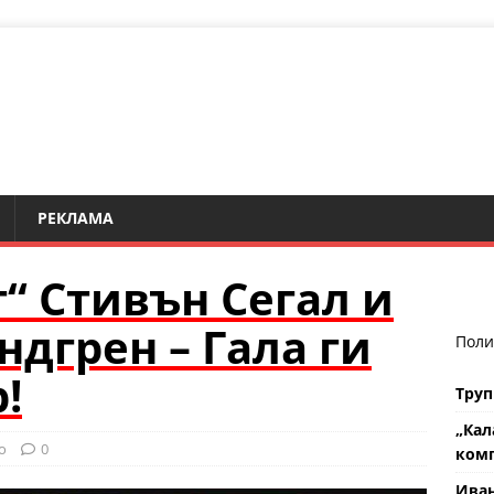
РЕКЛАМА
 Стивън Сегал и
ндгрен – Гала ги
Поли
!
Труп
„Кал
о
0
комп
Ива