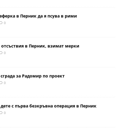
еферка в Перник да я псува в рими
0
 отсъствия в Перник, взимат мерки
0
сграда за Радомир по проект
0
 дете с първа безкръвна операция в Перник
0