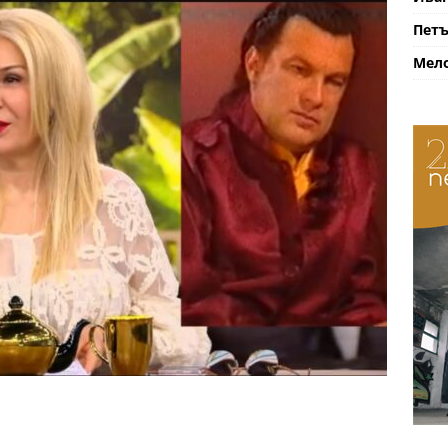
Петъ
Мело