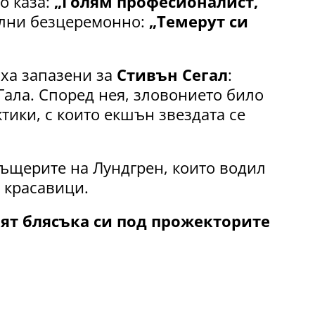
о каза:
„Голям професионалист,
ълни безцеремонно:
„Темерут си
яха запазени за
Стивън Сегал
:
 Гала. Според нея, зловонието било
ктики, с които екшън звездата се
дъщерите на Лундгрен, които водил
 красавици.
ят блясъка си под прожекторите