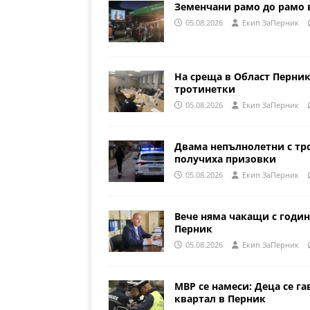
Земенчани рамо до рамо 
05.08.2026
Eкип ЗаПерник
На среща в Област Перни
тротинетки
05.08.2026
Eкип ЗаПерник
Двама непълнолетни с тр
получиха призовки
05.08.2026
Eкип ЗаПерник
Вече няма чакащи с годин
Перник
05.08.2026
Eкип ЗаПерник
МВР се намеси: Деца се га
квартал в Перник