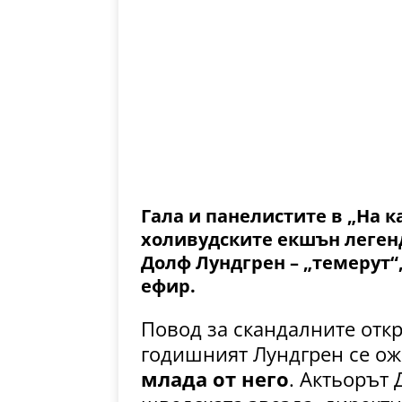
Гала и панелистите в „На 
холивудските екшън леген
Долф Лундгрен
–
„темерут“
ефир.
Повод за скандалните откр
годишният Лундгрен се ож
млада от него
. Актьорът 