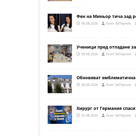
Фен на Миньор тича зад р
06.08.2026
Eкип ЗаПерник
Ученици пред отпадане за
06.08.2026
Eкип ЗаПерник
Обновяват емблематична 
06.08.2026
Eкип ЗаПерник
Хирург от Германия спаси
05.08.2026
Eкип ЗаПерник