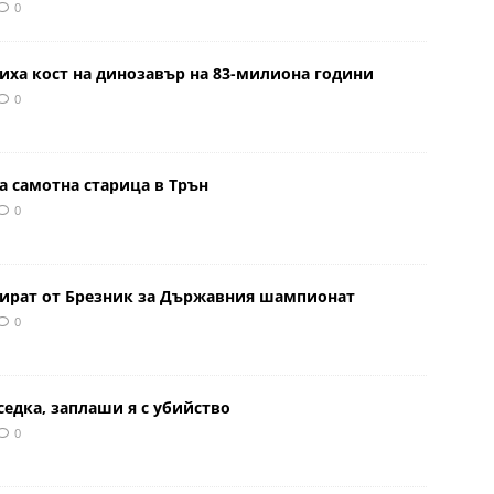
0
иха кост на динозавър на 83-милиона години
0
а самотна старица в Трън
0
тират от Брезник за Държавния шампионат
0
седка, заплаши я с убийство
0