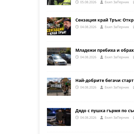
05.08.2026
Eкип ЗаПерник
Сензация край Трън: Откр
04.08.2026
Eкип ЗаПерник
Младежи пребиха и обрах
04.08.2026
Eкип ЗаПерник
Най-добрите бегачи стар
04.08.2026
Eкип ЗаПерник
Дядо с пушка гърмя по съ
04.08.2026
Eкип ЗаПерник