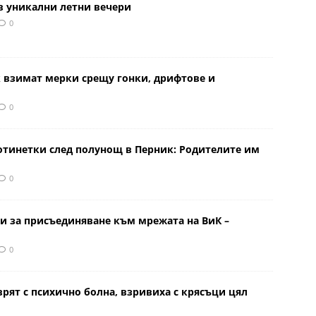
в уникални летни вечери
0
к взимат мерки срещу гонки, дрифтове и
0
отинетки след полунощ в Перник: Родителите им
0
и за присъединяване към мрежата на ВиК –
0
врят с психично болна, взривиха с крясъци цял