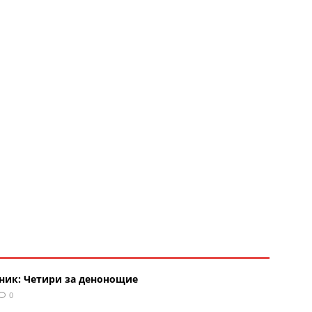
рник: Четири за денонощие
0