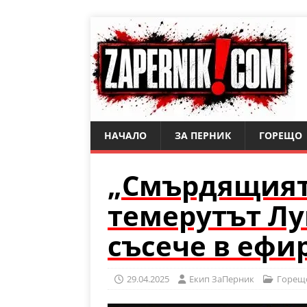
НАЧАЛО
ЗА ПЕРНИК
ГОРЕЩО
„Смърдящият“
темерутът Лу
съсече в ефир
29.04.2025
Eкип ЗаПерник
Горещ