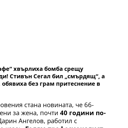
кафе“ хвърлиха бомба срещу
ди!
Стивън Сегал
бил
„смърдящ“
, а
, обявиха без грам притеснение в
овения стана новината, че 66-
ени за жена, почти
40 години по-
Дарин Ангелов, работил с