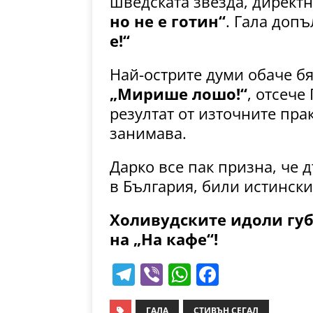
шведската звезда, директн
но не е готин“
. Гала доп
е!“
Най-острите думи обаче б
„Мирише лошо!“
, отсече
резултат от източните пра
занимава.
Дарко все пак призна, че 
в България, били истински
Холивудските идоли губ
на „На кафе“!
T
Vi
W
F
el
b
h
a
ГАЛА
СТИВЪН СЕГАЛ