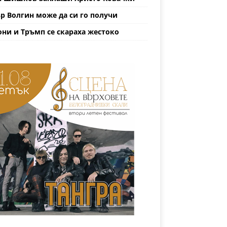
р Волгин може да си го получи
ни и Тръмп се скараха жестоко