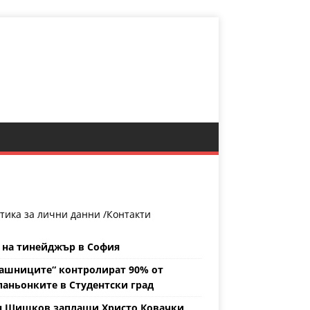
тика за лични данни /
Контакти
 на тинейджър в София
ашниците“ контролират 90% от
аньонките в Студентски град
н Шишков заплаши Христо Ковачки