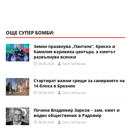
ОЩЕ СУПЕР БОМБИ:
Земен празвнува „Пантеле“, Криско и
Камелия взривиха центъра, а кметът
развълнува всички
08.08.2026
Eкип ЗаПерник
Стартират важни срещи за санирането на
14 блока в Брезник
08.08.2026
Eкип ЗаПерник
Почина Владимир Зарков – зам. кмет и
виден общественик в Радомир
08.08.2026
Eкип ЗаПерник