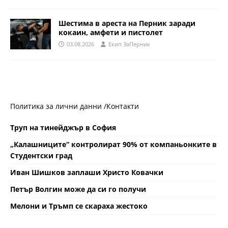
Шестима в ареста на Перник заради
кокаин, амфети и пистолет
03.08.2026
Eкип ЗаПерник
Политика за лични данни /
Контакти
Труп на тинейджър в София
„Калашниците“ контролират 90% от компаньонките в
Студентски град
Иван Шишков заплаши Христо Ковачки
Петър Волгин може да си го получи
Мелони и Тръмп се скараха жестоко