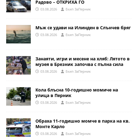
Радово – ОТКРИХА ГО
03.08.2026
Eкип ЗаПерник
Мъж се удави на Илинден в Слънчев бряг
03.08.2026
Eкип ЗаПерник
Занаяти, игри и месене на хляб: Лятото в
музея в Брезник започва с пълна сила
03.08.2026
Eкип ЗаПерник
Кола блъсна 10-годишно момиче на
улица в Перник
03.08.2026
Eкип ЗаПерник
Обраха 11-годишно момче в парка на кв.
Монте Карло
03.08.2026
Eкип ЗаПерник