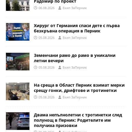
Радомир по проект
06.08.2026
Eкип ЗаПерник
Хирург от Германия спаси дете с първа
безкръвна операция в Перник
05.08.2026
Eкип ЗаПерник
Земенчани рамо до рамо в уникални
летни вечери
05.08.2026
Eкип ЗаПерник
На среща в Област Перник взимат мерки
срещу гонки, дрифтове и тротинетки
05.08.2026
Eкип ЗаПерник
Двама непълнолетни с тротинетки след
полунощ в Перник: Родителите им
получиха призовки