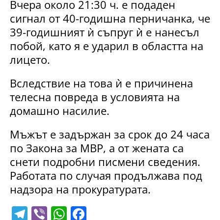
Вчера около 21:30 ч. е подаден
сигнал от 40-годишна перничанка, че
39-годишният ѝ съпруг ѝ е нанесъл
побой, като я е ударил в областта на
лицето.
Вследствие на това ѝ е причинена
телесна повреда в условията на
домашно насилие.
Мъжът е задържан за срок до 24 часа
по Закона за МВР, а от жената са
снети подробни писмени сведения.
Работата по случая продължава под
надзора на прокуратурата.
T
Vi
W
F