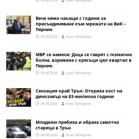
05.08.2026
Eкип ЗаПерник
Вече няма чакащи с години за
присъединяване към мрежата на ВиК –
Перник
05.08.2026
Eкип ЗаПерник
МВР се намеси: Деца се гаврят с психично
болна, взривиха с крясъци цял квартал в
Перник
05.08.2026
Eкип ЗаПерник
Сензация край Трън: Откриха кост на
динозавър на 83-милиона години
04.08.2026
Eкип ЗаПерник
Младежи пребиха и обраха самотна
старица в Трън
04.08.2026
Eкип ЗаПерник