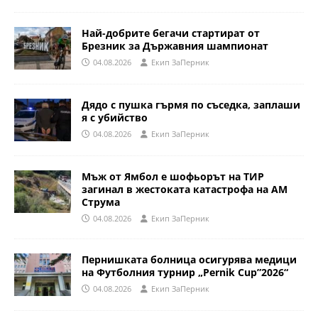
Най-добрите бегачи стартират от
Брезник за Държавния шампионат
04.08.2026
Eкип ЗаПерник
Дядо с пушка гърмя по съседка, заплаши
я с убийство
04.08.2026
Eкип ЗаПерник
Мъж от Ямбол е шофьорът на ТИР
загинал в жестоката катастрофа на АМ
Струма
04.08.2026
Eкип ЗаПерник
Пернишката болница осигурява медици
на Футболния турнир „Pernik Cup”2026“
04.08.2026
Eкип ЗаПерник