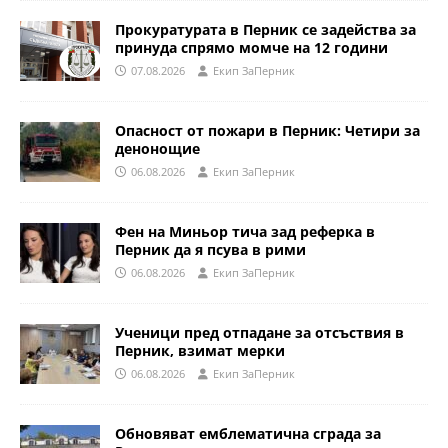
Прокуратурата в Перник се задейства за
принуда спрямо момче на 12 години
07.08.2026
Eкип ЗаПерник
Опасност от пожари в Перник: Четири за
денонощие
06.08.2026
Eкип ЗаПерник
Фен на Миньор тича зад реферка в
Перник да я псува в рими
06.08.2026
Eкип ЗаПерник
Ученици пред отпадане за отсъствия в
Перник, взимат мерки
06.08.2026
Eкип ЗаПерник
Обновяват емблематична сграда за