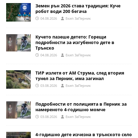
Земен рън 2026 става традиция: Куче
робот води 200 бегача
04.08.2026
Eкип ЗаПерник
Кучето пазеше детето: Горещи
подробности за изгубеното дете в
Трънско
04.08.2026
Eкип ЗаПерник
ТИР излетя от АМ Струма, след втория
тунел за Перник, има загинал
03.08.2026
Eкип ЗаПерник
Подробности от полицията в Перник за
намереното 4-годишно момче
03.08.2026
Eкип ЗаПерник
4-годишно дете изчезна в трънското село