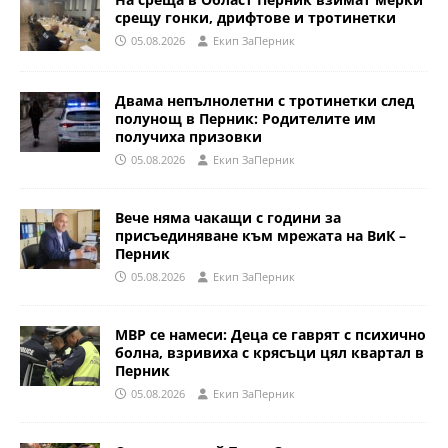
срещу гонки, дрифтове и тротинетки
05.08.2026
Eкип ЗаПерник
Двама непълнолетни с тротинетки след
полунощ в Перник: Родителите им
получиха призовки
05.08.2026
Eкип ЗаПерник
Вече няма чакащи с години за
присъединяване към мрежата на ВиК –
Перник
05.08.2026
Eкип ЗаПерник
МВР се намеси: Деца се гаврят с психично
болна, взривиха с крясъци цял квартал в
Перник
05.08.2026
Eкип ЗаПерник