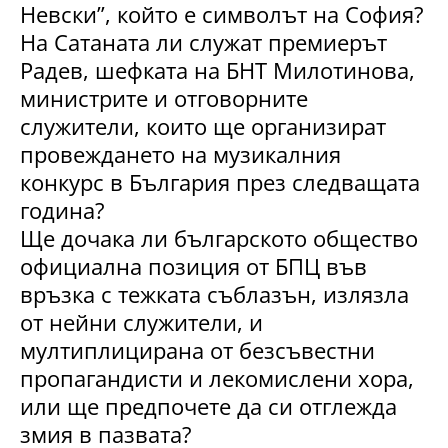
Невски”, който е символът на София?
На Сатаната ли служат премиерът
Радев, шефката на БНТ Милотинова,
министрите и отговорните
служители, които ще организират
провеждането на музикалния
конкурс в България през следващата
година?
Ще дочака ли българското общество
официална позиция от БПЦ във
връзка с тежката съблазън, излязла
от нейни служители, и
мултиплицирана от безсъвестни
пропагандисти и лекомислени хора,
или ще предпочете да си отглежда
змия в пазвата?