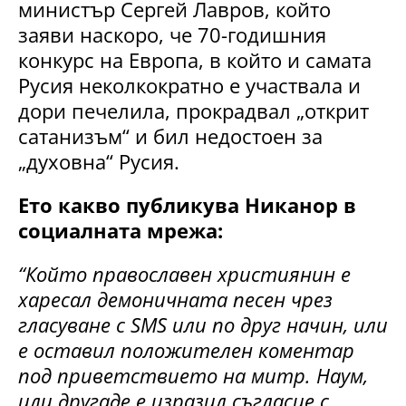
министър Сергей Лавров, който
заяви наскоро, че 70-годишния
конкурс на Европа, в който и самата
Русия неколкократно е участвала и
дори печелила, прокрадвал „открит
сатанизъм“ и бил недостоен за
„духовна“ Русия.
Ето какво публикува Никанор в
социалната мрежа:
“Който православен християнин е
харесал демоничната песен чрез
гласуване с SMS или по друг начин, или
е оставил положителен коментар
под приветствието на митр. Наум,
или другаде е изразил съгласие с