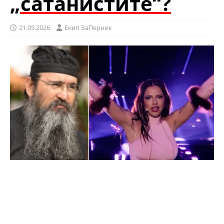
„сатанистите“?
21.05.2026
Eкип ЗаПерник