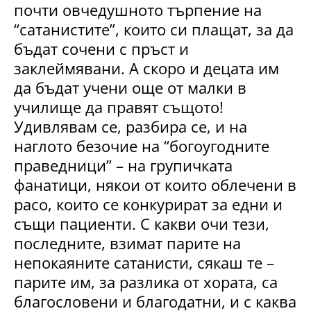
почти овчедушното търпение на
“сатанистите”, които си плащат, за да
бъдат сочени с пръст и
заклеймявани. А скоро и децата им
да бъдат учени още от малки в
училище да правят същото!
Удивлявам се, разбира се, и на
наглото безочие на “богоугодните
праведници” – на групичката
фанатици, някои от които облечени в
расо, които се конкурират за едни и
същи пациенти. С какви очи тези,
последните, взимат парите на
непокаяните сатанисти, сякаш те –
парите им, за разлика от хората, са
благословени и благодатни, и с каква