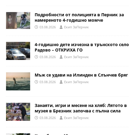
Подробности от полицията в Перник за
намереното 4-годишно момче
03.08.2026
Eкип ЗаПерник
4-годишно дете изчезна в трънското село
Радово – ОТКРИХА ГО
03.08.2026
Eкип ЗаПерник
Мъж се удави на Илинден в Слънчев бряг
03.08.2026
Eкип ЗаПерник
Занаяти, игри и месене на хляб: Лятото в
музея в Брезник започва с пълна сила
03.08.2026
Eкип ЗаПерник