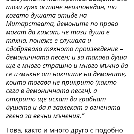
този грях остане неизповядан, то
когато душата отиде на
Митарствата, демоните по право
могат да кажат, че тази душа е
тяхна, понеже е слушала и
одобрявала тяхното произведение –
демоничната песен; и за такава душа
ще е много страшно и много мъчно да
се измъкне от ноктите на демоните,
които тогава не прикрито (както
сега в демоничната песен), а
открито ще искат да грабнат
душата и да я завлекат в огнената
геена за вечни мъчения.”
Това, както и много друго с подобно