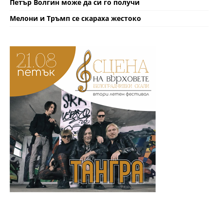
Петър Волгин може да си го получи
Мелони и Тръмп се скараха жестоко