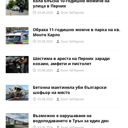
Кола блъсна 10-годишно момиче на
улица в Перник
03.08.2026
Eкип ЗаПерник
Обраха 11-годишно момче в парка на кв.
Монте Карло
03.08.2026
Eкип ЗаПерник
Шестима в ареста на Перник заради
кокаин, амфети и пистолет
03.08.2026
Eкип ЗаПерник
Бетонна мантинела уби български
шофьор на място
03.08.2026
Eкип ЗаПерник
Възможно е нарушаване на
водоподаването в Трън за един ден
03.08.2026
Eкип ЗаПерник