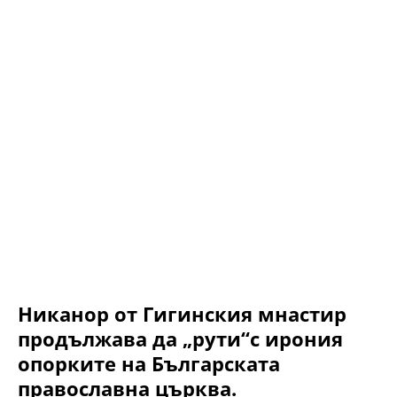
Никанор от Гигинския мнастир
продължава да „рути“с ирония
опорките на Българската
православна църква.