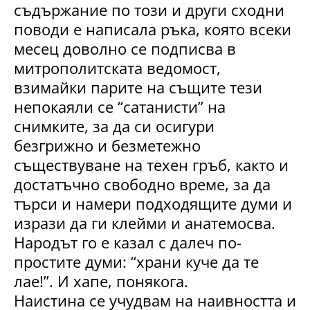
съдържание по този и други сходни
поводи е написала ръка, която всеки
месец доволно се подписва в
митрополитската ведомост,
взимайки парите на същите тези
непокаяли се “сатанисти” на
снимките, за да си осигури
безгрижно и безметежно
съществуване на техен гръб, както и
достатъчно свободно време, за да
търси и намери подходящите думи и
изрази да ги клейми и анатемосва.
Народът го е казал с далеч по-
простите думи: “храни куче да те
лае!”. И хапе, понякога.
Наистина се учудвам на наивността и