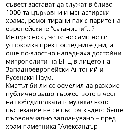
съвест застават да служат в близо
1000-та църковни и манастирски
храма, ремонтирани пак с парите на
европейските “сатанисти”…?
Интересно е, че те не само не се
успокоиха през последните дни, а
още по-злостно нападнаха достойни
митрополити на БПЦ в лицето на
Западноевропейски Антоний и
Русенски Наум.
Кметът би ли се осмелил да разкрие
публично защо тържеството в чест
на победителката в музикалното
състезание не се състоя където беше
първоначално запланувано – пред
храм паметника “Александър