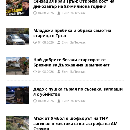
Сензация край Трън: Откриха кост на
динозавър на 83-милиона години
04.08.2026
Eкип ЗаПерник
Младежи пребиха и обраха самотна
старица в Трън
04.08.2026
Eкип ЗаПерник
Най-добрите бегачи стартират от
Брезник за Държавния шампионат
04.08.2026
Eкип ЗаПерник
Дядо с пушка гърмя по съседка, заплаши
я с убийство
04.08.2026
Eкип ЗаПерник
Мъж от Ямбол е шофьорът на ТИР
загинал в жестоката катастрофа на АМ
Струма