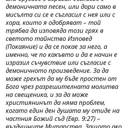
демоничната песен, или дори само в
мисълта си се е съгласил с нея или с
хора, които я одобряват – той
трябва да изповяда този грях в
светото тайнство Изповед
(Покаяние) и да се покае за него, а
именно, че по какъвто и да е начин е
изразил съчувствие или съгласие с
демоничното произведение. За да
може грехът да му бъде простен от
Бога чрез разрешителната молитва
на свещеника, и за да може
християнинът да няма проблем,
когато един ден душата му отиде на
частния Божий съд (Евр. 9:27) –
въздушните Митарства. Защото ако