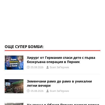
ОЩЕ СУПЕР БОМБИ:
Хирург от Германия спаси дете с първа
безкръвна операция в Перник
05.08.2026
Eкип ЗаПерник
Земенчани рамо до рамо в уникални
летни вечери
05.08.2026
Eкип ЗаПерник
На среща в Област Перник взимат мерки