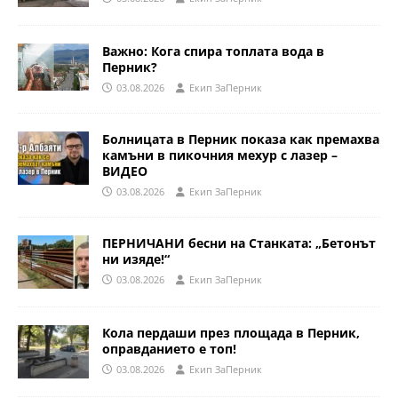
Важно: Кога спира топлата вода в
Перник?
03.08.2026
Eкип ЗаПерник
Болницата в Перник показа как премахва
камъни в пикочния мехур с лазер –
ВИДЕО
03.08.2026
Eкип ЗаПерник
ПЕРНИЧАНИ бесни на Станката: „Бетонът
ни изяде!“
03.08.2026
Eкип ЗаПерник
Кола пердаши през площада в Перник,
оправданието е топ!
03.08.2026
Eкип ЗаПерник