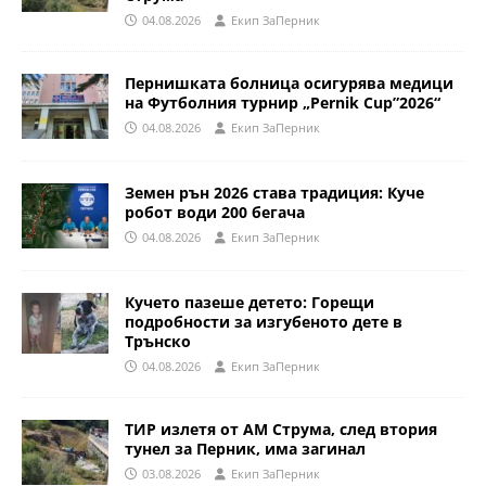
04.08.2026
Eкип ЗаПерник
Пернишката болница осигурява медици
на Футболния турнир „Pernik Cup”2026“
04.08.2026
Eкип ЗаПерник
Земен рън 2026 става традиция: Куче
робот води 200 бегача
04.08.2026
Eкип ЗаПерник
Кучето пазеше детето: Горещи
подробности за изгубеното дете в
Трънско
04.08.2026
Eкип ЗаПерник
ТИР излетя от АМ Струма, след втория
тунел за Перник, има загинал
03.08.2026
Eкип ЗаПерник