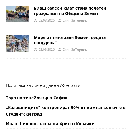
Бивш селски кмет стана почетен
гражданин на Община Земен
02.08.2026
Eкип ЗаПерник
Море от пяна заля Земен, децата
пощуряха!
02.08.2026
Eкип ЗаПерник
Политика за лични данни /
Контакти
Труп на тинейджър в София
„Калашниците“ контролират 90% от компаньонките в
Студентски град
Иван Шишков заплаши Христо Ковачки