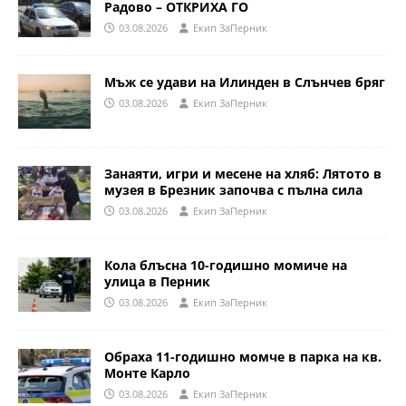
Радово – ОТКРИХА ГО
03.08.2026
Eкип ЗаПерник
Мъж се удави на Илинден в Слънчев бряг
03.08.2026
Eкип ЗаПерник
Занаяти, игри и месене на хляб: Лятото в
музея в Брезник започва с пълна сила
03.08.2026
Eкип ЗаПерник
Кола блъсна 10-годишно момиче на
улица в Перник
03.08.2026
Eкип ЗаПерник
Обраха 11-годишно момче в парка на кв.
Монте Карло
03.08.2026
Eкип ЗаПерник