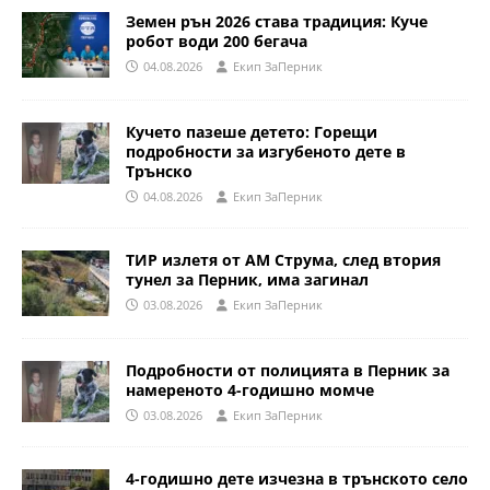
Земен рън 2026 става традиция: Куче
робот води 200 бегача
04.08.2026
Eкип ЗаПерник
Кучето пазеше детето: Горещи
подробности за изгубеното дете в
Трънско
04.08.2026
Eкип ЗаПерник
ТИР излетя от АМ Струма, след втория
тунел за Перник, има загинал
03.08.2026
Eкип ЗаПерник
Подробности от полицията в Перник за
намереното 4-годишно момче
03.08.2026
Eкип ЗаПерник
4-годишно дете изчезна в трънското село