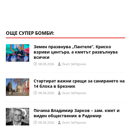
ОЩЕ СУПЕР БОМБИ:
Земен празвнува „Пантеле“, Криско
взриви центъра, а кметът развълнува
всички
08.08.2026
Eкип ЗаПерник
Стартират важни срещи за санирането на
14 блока в Брезник
08.08.2026
Eкип ЗаПерник
Почина Владимир Зарков – зам. кмет и
виден общественик в Радомир
08.08.2026
Eкип ЗаПерник