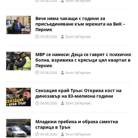
05.08.2026
Eкип ЗаПерник
Вече няма чакащи с години за
присъединяване към мрежата на ВиК –
Перник
05.08.2026
Eкип ЗаПерник
МВР се намеси: Деца се гаврят с психично
болна, взривиха с крясъци цял квартал в
Перник
05.08.2026
Eкип ЗаПерник
Сензация край Трън: Откриха кост на
динозавър на 83-милиона години
04.08.2026
Eкип ЗаПерник
Младежи пребиха и обраха самотна
старица в Трън
04.08.2026
Eкип ЗаПерник