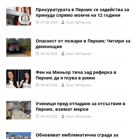
Прокуратурата в Перник се задейства за
принуда спрямо момче на 12 години
07.08.2026
Eкип ЗаПерник
Опасност от пожари в Перник: Четири за
денонощие
06.08.2026
Eкип ЗаПерник
Фен на Миньор тича зад реферка в
Перник да я псува в рими
06.08.2026
Eкип ЗаПерник
Ученици пред отпадане за отсъствия в
Перник, взимат мерки
06.08.2026
Eкип ЗаПерник
Обновяват емблематична сграда за