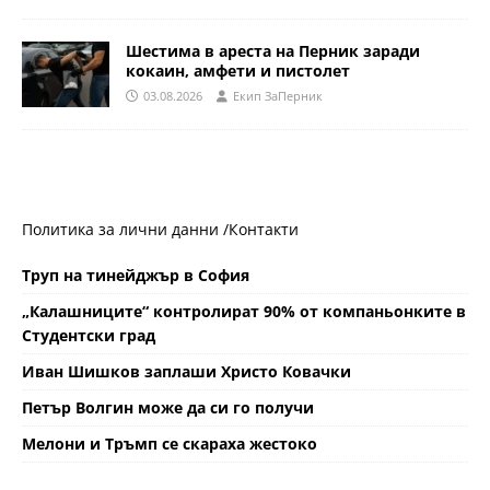
Шестима в ареста на Перник заради
кокаин, амфети и пистолет
03.08.2026
Eкип ЗаПерник
Политика за лични данни /
Контакти
Труп на тинейджър в София
„Калашниците“ контролират 90% от компаньонките в
Студентски град
Иван Шишков заплаши Христо Ковачки
Петър Волгин може да си го получи
Мелони и Тръмп се скараха жестоко