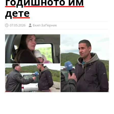
годишното им
дете
07.05.2026
Eкип ЗаПерник