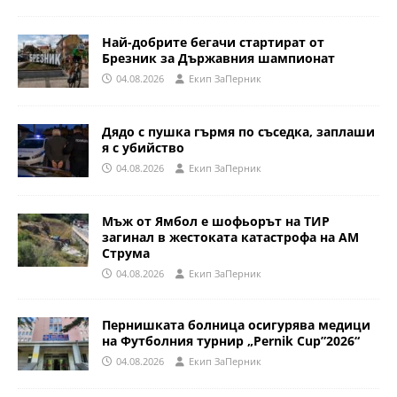
Най-добрите бегачи стартират от
Брезник за Държавния шампионат
04.08.2026
Eкип ЗаПерник
Дядо с пушка гърмя по съседка, заплаши
я с убийство
04.08.2026
Eкип ЗаПерник
Мъж от Ямбол е шофьорът на ТИР
загинал в жестоката катастрофа на АМ
Струма
04.08.2026
Eкип ЗаПерник
Пернишката болница осигурява медици
на Футболния турнир „Pernik Cup”2026“
04.08.2026
Eкип ЗаПерник