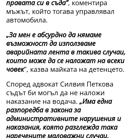
правата си в съда”
, коментира
мъжът, който тогава управлявал
автомобила.
„За мен е абсурдно да нямаме
възможност да използваме
аварийната лента в такива случаи,
които може да се наложат на всеки
човек
”, казва майката на детенцето.
Според адвокат Силвия Петкова
съдът би могъл да не наложи
наказание на водача.
„Има една
разпоредба в закона за
административните нарушения и
наказания, която разглежда така
наречените маловажни случаи.