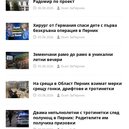
Радомир по проект
06.08.2026
Eкип ЗаПерник
Хирург от Германия спаси дете с първа
безкръвна операция в Перник
05.08.2026
Eкип ЗаПерник
Земенчани рамо до рамо в уникални
летни вечери
05.08.2026
Eкип ЗаПерник
На среща в Област Перник взимат мерки
срещу гонки, дрифтове и тротинетки
05.08.2026
Eкип ЗаПерник
Двама непълнолетни с тротинетки след
полунощ в Перник: Родителите им
получиха призовки