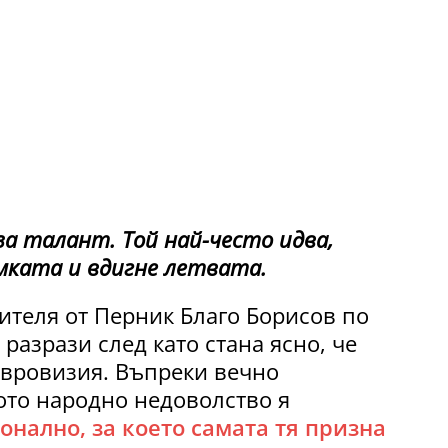
за талант. Той най-често идва,
мката и вдигне летвата.
ителя от Перник Благо Борисов по
 разрази след като стана ясно, че
Евровизия. Въпреки вечно
ото народно недоволство я
нално, за което самата тя призна