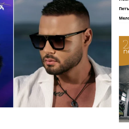
Петъ
Мело