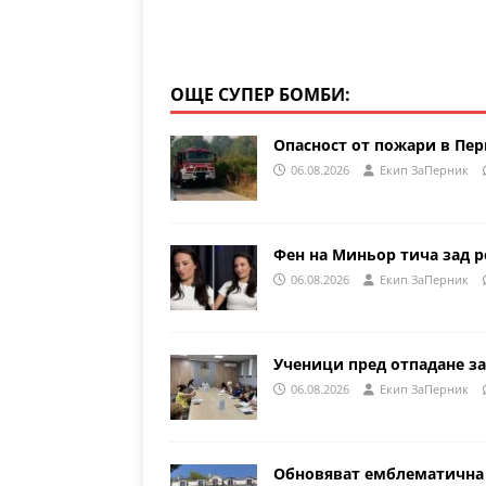
ОЩЕ СУПЕР БОМБИ:
Опасност от пожари в Пе
06.08.2026
Eкип ЗаПерник
Фен на Миньор тича зад р
06.08.2026
Eкип ЗаПерник
Ученици пред отпадане за
06.08.2026
Eкип ЗаПерник
Обновяват емблематична 