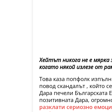
Хейтът никога не е мярка 
когато някой излезе от ра
Това каза попфолк изпълн
повод скандалът , който се
Дара печели Българската 
позитивната Дара, огромн
разклати сериозно емоцио