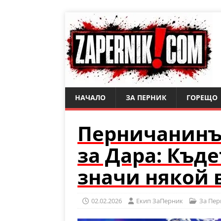
НАЧАЛО
ЗА ПЕРНИК
ГОРЕЩО
Перничанинъ
за Дара: Къде
значи някой 
02.02.2026
Eкип ЗаПерник
За Пер