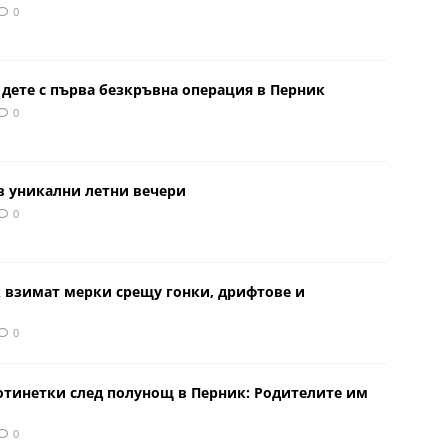
0
 дете с първа безкръвна операция в Перник
0
в уникални летни вечери
0
к взимат мерки срещу гонки, дрифтове и
0
отинетки след полунощ в Перник: Родителите им
0