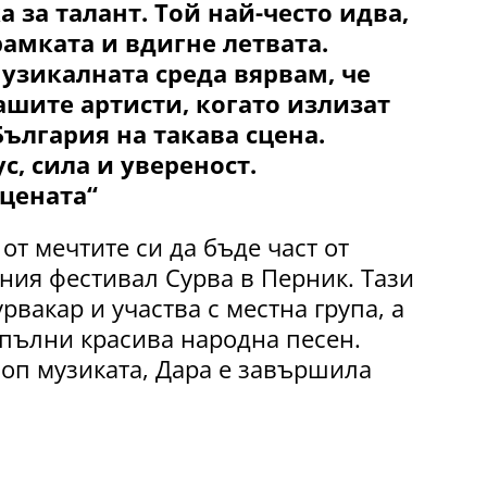
а за талант. Той най-често идва,
рамката и вдигне летвата.
музикалната среда вярвам, че
ашите артисти, когато излизат
ългария на такава сцена.
, сила и увереност.
сцената“
от мечтите си да бъде част от
ия фестивал Сурва в Перник. Тази
урвакар и участва с местна група, а
зпълни красива народна песен.
поп музиката, Дара е завършила