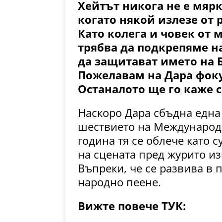
Хейтът никога не е мярк
когато някой излезе от 
Като колега и човек от 
трябва да подкрепяме н
да защитават името на Б
Пожелавам на Дара фокус
Останалото ще го каже 
Наскоро Дара сбъдна една 
шествието на Международн
година тя се облече като с
на сцената пред журито и
Въпреки, че се развива в 
народно пеене.
Вижте повече ТУК: