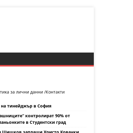
тика за лични данни /
Контакти
 на тинейджър в София
ашниците“ контролират 90% от
аньонките в Студентски град
н Шишков заплаши Христо Ковачки