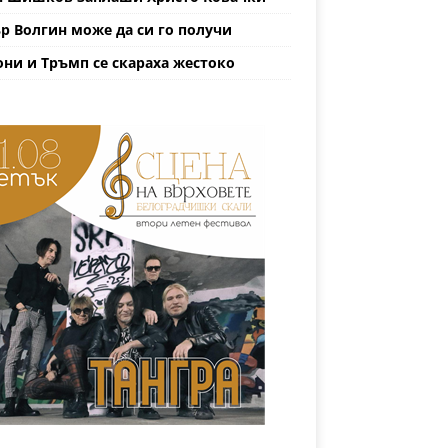
р Волгин може да си го получи
ни и Тръмп се скараха жестоко