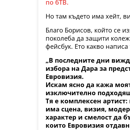
по бТВ.
Но там където има хейт, в
Благо Борисов, който се и
поколеба да защити колежк
фейсбук. Ето какво написа 
„В последните дни вижд
избора на Дара за предс
Евровизия.
Искам ясно да кажа моят
изключително подходящ
Тя е комплексен артист:
има сцена, визия, модер
характер и смелост да б
които Евровизия отдавна