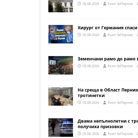
06.08.2026
Eкип ЗаПерник
Хирург от Германия спаси
05.08.2026
Eкип ЗаПерник
Земенчани рамо до рамо 
05.08.2026
Eкип ЗаПерник
На среща в Област Перни
тротинетки
05.08.2026
Eкип ЗаПерник
Двама непълнолетни с тр
получиха призовки
05.08.2026
Eкип ЗаПерник