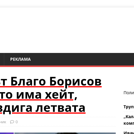
РЕКЛАМА
т Благо Борисов
то има хейт,
Поли
вдига летвата
Труп
„Кал
ник
0
комп
Ива