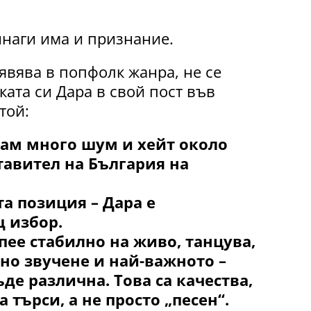
инаги има и признание.
зявява в попфолк жанра, не се
ата си Дара в свой пост във
той:
ам много шум и хейт около
тавител на България на
а позиция – Дара е
 избор.
 пее стабилно на живо, танцува,
но звучене и най-важното –
ъде различна. Това са качества,
 търси, а не просто „песен“.