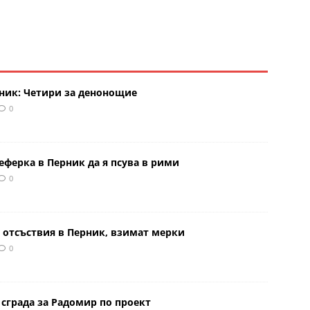
рник: Четири за денонощие
0
еферка в Перник да я псува в рими
0
 отсъствия в Перник, взимат мерки
0
сграда за Радомир по проект