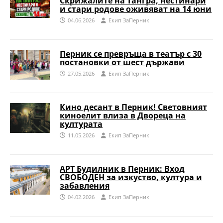
Скрижалите на Тангра, нестинари
и стари родове оживяват на 14 юни
04.06.2026
Eкип ЗаПерник
Перник се превръща в театър с 30
постановки от шест държави
27.05.2026
Eкип ЗаПерник
Кино десант в Перник! Световният
киноелит влиза в Двореца на
културата
11.05.2026
Eкип ЗаПерник
АРТ Будилник в Перник: Вход
СВОБОДЕН за изкуство, култура и
забавления
04.02.2026
Eкип ЗаПерник