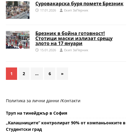
Суровакарска буря помете Брезник
17.01.2026
Eкип ЗаПерник
Брезник в бойна готовност!
Стотици маски излизат срещу
злото на 17 януари
15.01.2026
Eкип ЗаПерник
1
2
…
6
»
Политика за лични данни /
Контакти
Труп на тинейджър в София
„Калашниците“ контролират 90% от компаньонките в
Студентски град