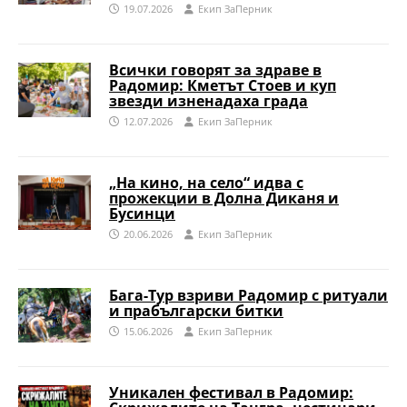
19.07.2026
Eкип ЗаПерник
Всички говорят за здраве в
Радомир: Кметът Стоев и куп
звезди изненадаха града
12.07.2026
Eкип ЗаПерник
„На кино, на село“ идва с
прожекции в Долна Диканя и
Бусинци
20.06.2026
Eкип ЗаПерник
Бага-Тур взриви Радомир с ритуали
и прабългарски битки
15.06.2026
Eкип ЗаПерник
Уникален фестивал в Радомир: