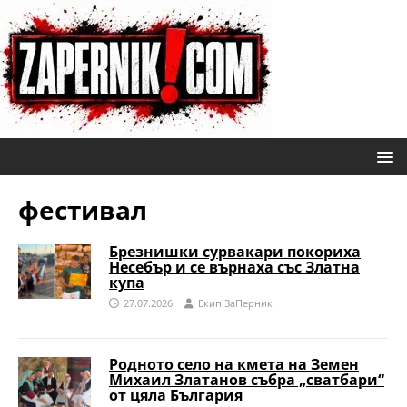
фестивал
Брезнишки сурвакари покориха
Несебър и се върнаха със Златна
купа
27.07.2026
Eкип ЗаПерник
Родното село на кмета на Земен
Михаил Златанов събра „сватбари“
от цяла България