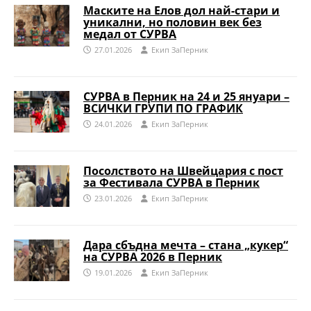
Маските на Елов дол най-стари и
уникални, но половин век без
медал от СУРВА
27.01.2026
Eкип ЗаПерник
СУРВА в Перник на 24 и 25 януари –
ВСИЧКИ ГРУПИ ПО ГРАФИК
24.01.2026
Eкип ЗаПерник
Посолството на Швейцария с пост
за Фестивала СУРВА в Перник
23.01.2026
Eкип ЗаПерник
Дара сбъдна мечта – стана „кукер“
на СУРВА 2026 в Перник
19.01.2026
Eкип ЗаПерник