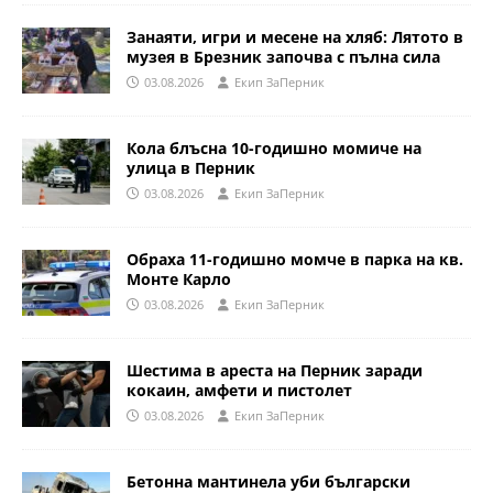
Занаяти, игри и месене на хляб: Лятото в
музея в Брезник започва с пълна сила
03.08.2026
Eкип ЗаПерник
Кола блъсна 10-годишно момиче на
улица в Перник
03.08.2026
Eкип ЗаПерник
Обраха 11-годишно момче в парка на кв.
Монте Карло
03.08.2026
Eкип ЗаПерник
Шестима в ареста на Перник заради
кокаин, амфети и пистолет
03.08.2026
Eкип ЗаПерник
Бетонна мантинела уби български