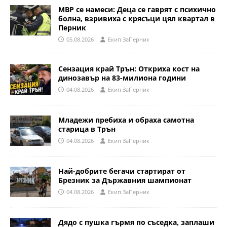
МВР се намеси: Деца се гаврят с психично
болна, взривиха с крясъци цял квартал в
Перник
05.08.2026
Eкип ЗаПерник
Сензация край Трън: Откриха кост на
динозавър на 83-милиона години
04.08.2026
Eкип ЗаПерник
Младежи пребиха и обраха самотна
старица в Трън
04.08.2026
Eкип ЗаПерник
Най-добрите бегачи стартират от
Брезник за Държавния шампионат
04.08.2026
Eкип ЗаПерник
Дядо с пушка гърмя по съседка, заплаши