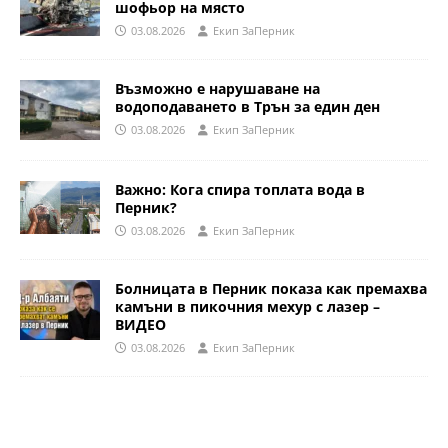
шофьор на място
03.08.2026
Eкип ЗаПерник
Възможно е нарушаване на
водоподаването в Трън за един ден
03.08.2026
Eкип ЗаПерник
Важно: Кога спира топлата вода в
Перник?
03.08.2026
Eкип ЗаПерник
Болницата в Перник показа как премахва
камъни в пикочния мехур с лазер –
ВИДЕО
03.08.2026
Eкип ЗаПерник