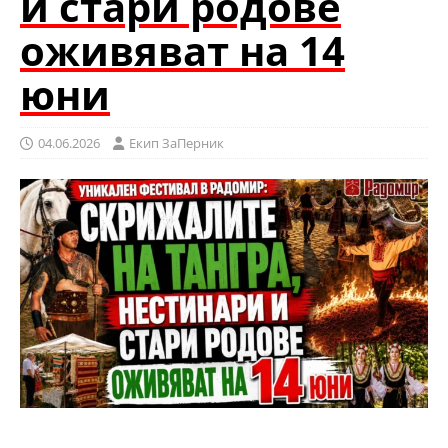
и стари родове
оживяват на 14
юни
04.06.2026
Eкип ЗаПерник