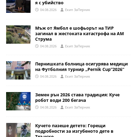
я с убийство
04.08.2026
Eкип ЗаПерник
Мъж от Ямбол е шофьорът на ТИР
загинал в жестоката катастрофа на АМ
Струма
04.08.2026
Eкип ЗаПерник
Пернишката болница осигурява медици
на Футболния турнир „Pernik Cup”2026“
04.08.2026
Eкип ЗаПерник
Земен рън 2026 става традиция: Куче
робот води 200 бегача
04.08.2026
Eкип ЗаПерник
Кучето пазеше детето: Горещи
подробности за изгубеното дете в
Трънско