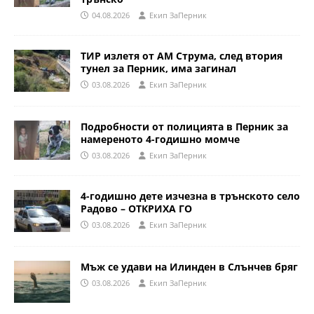
04.08.2026
Eкип ЗаПерник
ТИР излетя от АМ Струма, след втория
тунел за Перник, има загинал
03.08.2026
Eкип ЗаПерник
Подробности от полицията в Перник за
намереното 4-годишно момче
03.08.2026
Eкип ЗаПерник
4-годишно дете изчезна в трънското село
Радово – ОТКРИХА ГО
03.08.2026
Eкип ЗаПерник
Мъж се удави на Илинден в Слънчев бряг
03.08.2026
Eкип ЗаПерник