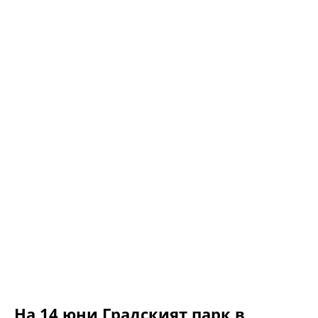
На 14 юни Градският парк в