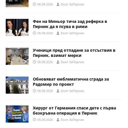
06.08.2026
Eкип ЗаПерник
Фен на Миньор тича зад реферка в
Перник да я псува в рими
06.08.2026
Eкип ЗаПерник
Ученици пред отпадане за отсъствия в
Перник, взимат мерки
06.08.2026
Eкип ЗаПерник
Обновяват емблематична сграда за
Радомир по проект
06.08.2026
Eкип ЗаПерник
Хирург от Германия спаси дете с първа
безкръвна операция в Перник
05.08.2026
Eкип ЗаПерник