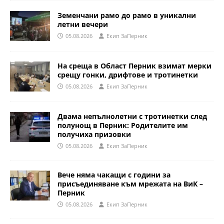
Земенчани рамо до рамо в уникални
летни вечери
05.08.2026
Eкип ЗаПерник
На среща в Област Перник взимат мерки
срещу гонки, дрифтове и тротинетки
05.08.2026
Eкип ЗаПерник
Двама непълнолетни с тротинетки след
полунощ в Перник: Родителите им
получиха призовки
05.08.2026
Eкип ЗаПерник
Вече няма чакащи с години за
присъединяване към мрежата на ВиК –
Перник
05.08.2026
Eкип ЗаПерник