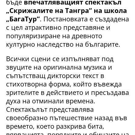
бъде
впечатляващият спектакъл
„Скрижалите на Тангра“ на школа
„БагаТур“
. Постановката е създадена
с цел атрактивно представяне и
популяризиране на древното
културно наследство на българите.
Всички сцени се изпълняват под
звуците на оригинална музика и
съпътстващ дикторски текст в
стихотворна форма, който въвежда
зрителите в действието и пресъздава
духа на отминали времена.
Спектакълът представлява
своеобразно пътешествие назад във
времето, което разкрива бита,
вярванията, порядките и обичаите на