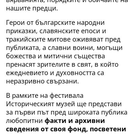
нашите предци.
Герои от българските народни
приказки, славянските епоси и
тракийските митове оживяват пред
публиката, а славни воини, могъщи
божества и митични същества
пренасят зрителите в свят, в който
ежедневието и духовността са
неразривно свързани.
В рамките на фестивала
Историческият музей ще представи
за първи път пред широката публика
любопитни
факти и архивни
сведения от своя фонд, посветени