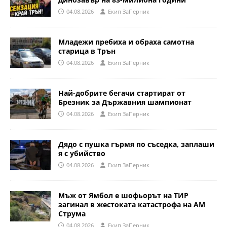
04.08.2026
Eкип ЗаПерник
Младежи пребиха и обраха самотна
старица в Трън
04.08.2026
Eкип ЗаПерник
Най-добрите бегачи стартират от
Брезник за Държавния шампионат
04.08.2026
Eкип ЗаПерник
Дядо с пушка гърмя по съседка, заплаши
я с убийство
04.08.2026
Eкип ЗаПерник
Мъж от Ямбол е шофьорът на ТИР
загинал в жестоката катастрофа на АМ
Струма
04.08.2026
Eкип ЗаПерник