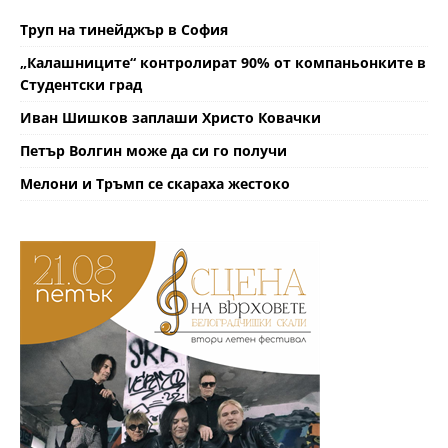
Труп на тинейджър в София
„Калашниците“ контролират 90% от компаньонките в
Студентски град
Иван Шишков заплаши Христо Ковачки
Петър Волгин може да си го получи
Мелони и Тръмп се скараха жестоко