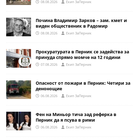
08.08.2026
Eкип ЗаПерник
Почина Владимир Зарков – зам. кмет и
виден общественик в Радомир
08.08.2026
Eкип ЗаПерник
Прокуратурата в Перник се задейства за
принуда спрямо момче на 12 години
07.08.2026
Eкип ЗаПерник
Опасност от пожари в Перник: Четири за
денонощие
06.08.2026
Eкип ЗаПерник
Фен на Миньор тича зад реферка в
Перник да я псува в рими
06.08.2026
Eкип ЗаПерник