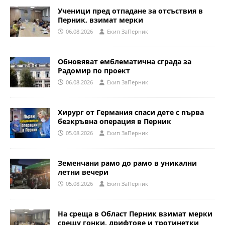
Ученици пред отпадане за отсъствия в
Перник, взимат мерки
06.08.2026
Eкип ЗаПерник
Обновяват емблематична сграда за
Радомир по проект
06.08.2026
Eкип ЗаПерник
Хирург от Германия спаси дете с първа
безкръвна операция в Перник
05.08.2026
Eкип ЗаПерник
Земенчани рамо до рамо в уникални
летни вечери
05.08.2026
Eкип ЗаПерник
На среща в Област Перник взимат мерки
срещу гонки, дрифтове и тротинетки