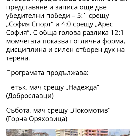
представяне и записа още две
убедителни победи – 5:1 срещу
„София Спорт“ и 4:0 срещу „Арес
София“. С обща голова разлика 12:1
момчетата показват отлична форма,
дисциплина и силен отборен дух на
терена.
Програмата продължава:
Петък, мач срещу „Надежда“
(Доброславци)
Събота, мач срещу „Локомотив“
(Горна Оряховица)