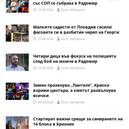
със СОП се събраха в Радомир
10.08.2026
Eкип ЗаПерник
Малките садисти от Пловдив гасили
фасовете си в разбития череп на Георги
10.08.2026
Eкип ЗаПерник
Четири деца във фокуса на полицията
след бой на момче в Радомир
10.08.2026
Eкип ЗаПерник
Земен празвнува „Пантеле“, Криско
взриви центъра, а кметът развълнува
всички
08.08.2026
Eкип ЗаПерник
Стартират важни срещи за санирането на
14 блока в Брезник