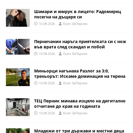
Шамари и юмрук в лицето: Радомирец
посегна на дъщеря си
10.08.2026
Eкип ЗаПерник
Перничанин наръга приятелката си с нож
във врата след скандал и побой
10.08.2026
Eкип ЗаПерник
Миньорци нагънаха Разлог за 3:0,
треньорът: Искаме доминация на терена
10.08.2026
Eкип ЗаПерник
ТЕЦ Перник минава изцяло на дигитално
отчитане до края на годината
10.08.2026
Eкип ЗаПерник
Младежи от три държави и местни деца