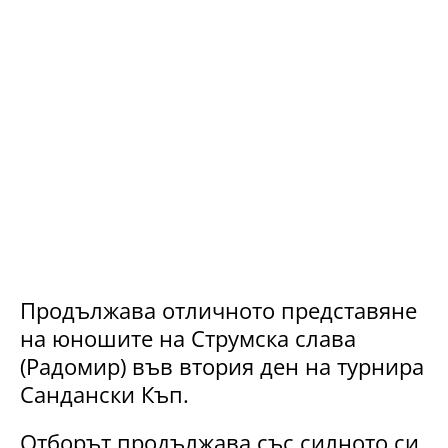
Продължава отличното представяне
на юношите на Струмска слава
(Радомир) във втория ден на турнира
Сандански Къп.
Отборът продължава със силното си