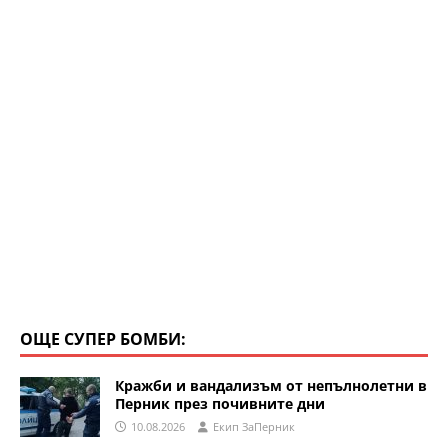
p
o
k
ОЩЕ СУПЕР БОМБИ:
Кражби и вандализъм от непълнолетни в
Перник през почивните дни
10.08.2026
Eкип ЗаПерник