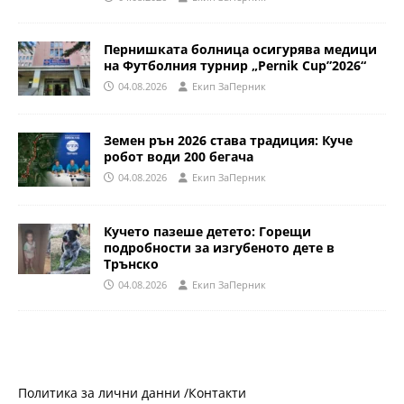
Пернишката болница осигурява медици
на Футболния турнир „Pernik Cup”2026“
04.08.2026
Eкип ЗаПерник
Земен рън 2026 става традиция: Куче
робот води 200 бегача
04.08.2026
Eкип ЗаПерник
Кучето пазеше детето: Горещи
подробности за изгубеното дете в
Трънско
04.08.2026
Eкип ЗаПерник
Политика за лични данни /
Контакти