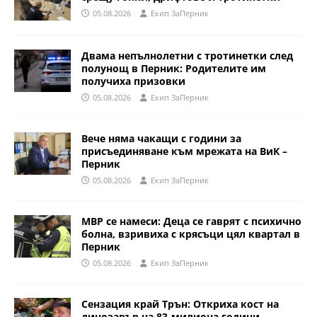
05.08.2026
Eкип ЗаПерник
Двама непълнолетни с тротинетки след
полунощ в Перник: Родителите им
получиха призовки
05.08.2026
Eкип ЗаПерник
Вече няма чакащи с години за
присъединяване към мрежата на ВиК –
Перник
05.08.2026
Eкип ЗаПерник
МВР се намеси: Деца се гаврят с психично
болна, взривиха с крясъци цял квартал в
Перник
05.08.2026
Eкип ЗаПерник
Сензация край Трън: Откриха кост на
динозавър на 83-милиона години