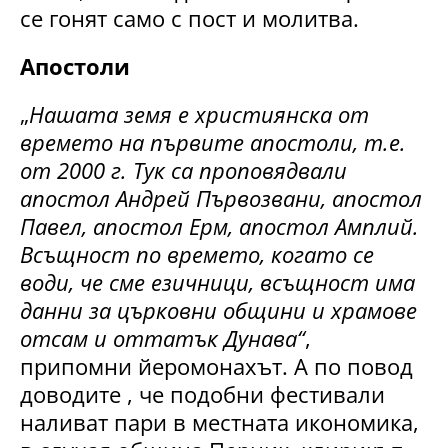
се гонят само с пост и молитва.
Апостоли
„
Нашата земя е християнска от
времето на първите апостоли, т.е.
от 2000 г. Тук са проповядвали
апостол Андрей Първозвани, апостол
Павел, апостол Ерм, апостол Амплий.
Всъщност по времето, когато се
води, че сме езичници, всъщност има
данни за църковни общини и храмове
отсам и оттатък Дунава“
,
припомни йеромонахът. А по повод
доводите , че подобни фестивали
наливат пари в местната икономика,