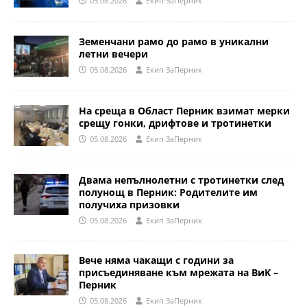
05.08.2026
Eкип ЗаПерник
Земенчани рамо до рамо в уникални
летни вечери
05.08.2026
Eкип ЗаПерник
На среща в Област Перник взимат мерки
срещу гонки, дрифтове и тротинетки
05.08.2026
Eкип ЗаПерник
Двама непълнолетни с тротинетки след
полунощ в Перник: Родителите им
получиха призовки
05.08.2026
Eкип ЗаПерник
Вече няма чакащи с години за
присъединяване към мрежата на ВиК –
Перник
05.08.2026
Eкип ЗаПерник