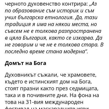
черното духовенство контрира:
„Аз
по образование съм историк и съм
учил българска етнология. Да, тази
традиция я има на някои места, но
съвсем не е толкова разпространена
в цяла България, както се изкарва. Да
не говорим и че не е толкова стара. В
последно време стана модерна“.
Домът на Бога
Духовникът съжали, че храмовете,
където е истинският дом на Бога,
стоят празни както през седмицата,
така и в почивните дни. На фона на
това на 31-вия международен
фестивал на маскарадните игри,