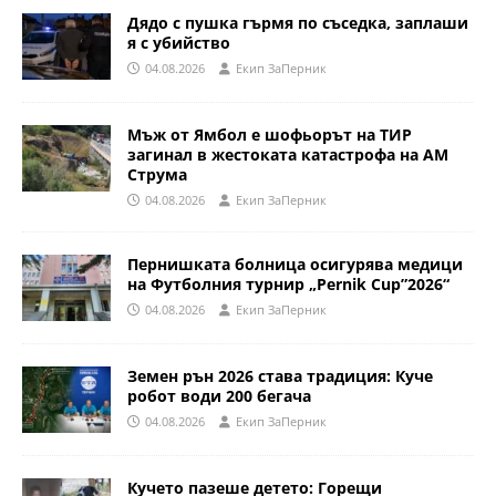
Дядо с пушка гърмя по съседка, заплаши
я с убийство
04.08.2026
Eкип ЗаПерник
Мъж от Ямбол е шофьорът на ТИР
загинал в жестоката катастрофа на АМ
Струма
04.08.2026
Eкип ЗаПерник
Пернишката болница осигурява медици
на Футболния турнир „Pernik Cup”2026“
04.08.2026
Eкип ЗаПерник
Земен рън 2026 става традиция: Куче
робот води 200 бегача
04.08.2026
Eкип ЗаПерник
Кучето пазеше детето: Горещи