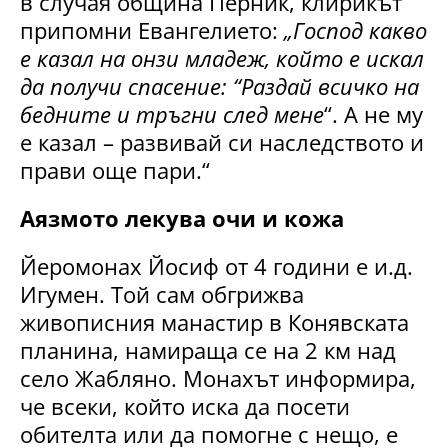
в случая община Перник, клирикът
припомни Евангелието:
„Господ какво
е казал на онзи младеж, който е искал
да получи спасение: “Раздай всичко на
бедните и тръгни след мене
“. А не му
е казал – развивай си наследството и
прави още пари.“
Аязмото лекува очи и кожа
Йеромонах Йосиф от 4 години е и.д.
Игумен. Той сам обгрижва
живописния манастир в Конявската
планина, намираща се на 2 км над
село Жабляно. Монахът информира,
че всеки, който иска да посети
обителта или да помогне с нещо, е