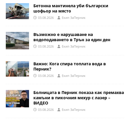
Бетонна мантинела уби български
шофьор на място
03.08.2026
Eкип ЗаПерник
Възможно е нарушаване на
водоподаването в Трън за един ден
03.08.2026
Eкип ЗаПерник
Важно: Кога спира топлата вода в
Перник?
03.08.2026
Eкип ЗаПерник
Болницата в Перник показа как премахва
камъни в пикочния мехур с лазер –
ВИДЕО
03.08.2026
Eкип ЗаПерник