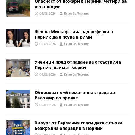
Опасност от пожари в Перник: Четири за
денонощие
06.08.2026
Eкип ЗаПерник
Фен на Миньор тича зад реферка в
Перник да я псува в рими
06.08.2026
Eкип ЗаПерник
Ученици пред отпадане за отсъствия в
Перник, взимат мерки
06.08.2026
Eкип ЗаПерник
Обновяват емблематична сграда за
Радомир по проект
06.08.2026
Eкип ЗаПерник
Хирург от Германия спаси дете с първа
безкръвна операция в Перник