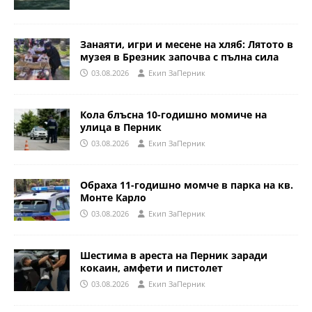
Занаяти, игри и месене на хляб: Лятото в
музея в Брезник започва с пълна сила
03.08.2026
Eкип ЗаПерник
Кола блъсна 10-годишно момиче на
улица в Перник
03.08.2026
Eкип ЗаПерник
Обраха 11-годишно момче в парка на кв.
Монте Карло
03.08.2026
Eкип ЗаПерник
Шестима в ареста на Перник заради
кокаин, амфети и пистолет
03.08.2026
Eкип ЗаПерник