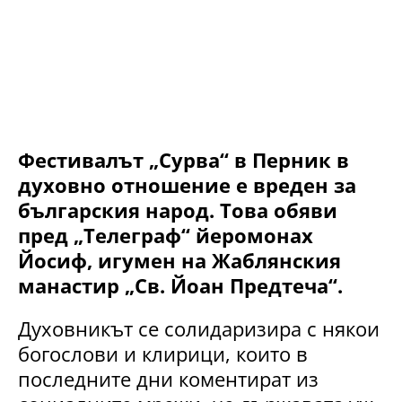
Фестивалът „Сурва“ в Перник в
духовно отношение е вреден за
българския народ. Това обяви
пред „Телеграф“ йеромонах
Йосиф, игумен на Жаблянския
манастир „Св. Йоан Предтеча“.
Духовникът се солидаризира с някои
богослови и клирици, които в
последните дни коментират из