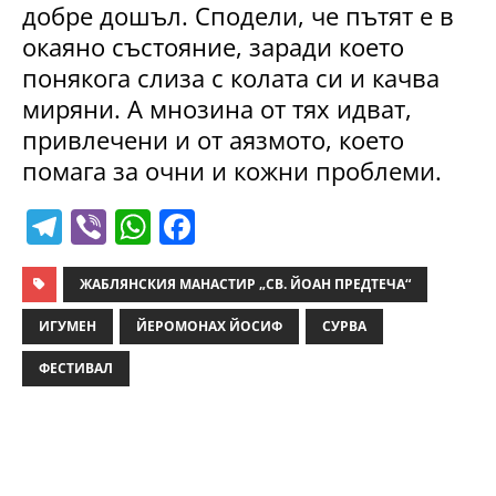
добре дошъл. Сподели, че пътят е в
окаяно състояние, заради което
понякога слиза с колата си и качва
миряни. А мнозина от тях идват,
привлечени и от аязмото, което
помага за очни и кожни проблеми.
T
Vi
W
F
el
b
h
a
e
er
at
c
ЖАБЛЯНСКИЯ МАНАСТИР „СВ. ЙОАН ПРЕДТЕЧА“
gr
s
e
ИГУМЕН
ЙЕРОМОНАХ ЙОСИФ
СУРВА
a
A
b
ФЕСТИВАЛ
m
p
o
p
o
k