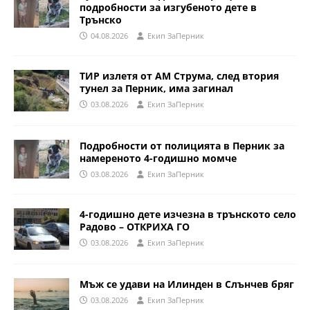
подробности за изгубеното дете в
Трънско
04.08.2026
Eкип ЗаПерник
ТИР излетя от АМ Струма, след втория
тунел за Перник, има загинал
03.08.2026
Eкип ЗаПерник
Подробности от полицията в Перник за
намереното 4-годишно момче
03.08.2026
Eкип ЗаПерник
4-годишно дете изчезна в трънското село
Радово – ОТКРИХА ГО
03.08.2026
Eкип ЗаПерник
Мъж се удави на Илинден в Слънчев бряг
03.08.2026
Eкип ЗаПерник