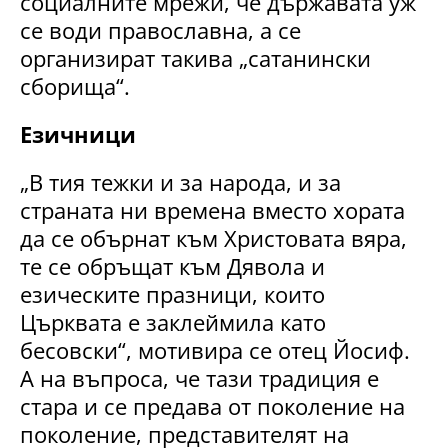
социалните мрежи, че държавата уж
се води православна, а се
организират такива „сатанински
сборища“.
Езичници
„В тия тежки и за народа, и за
страната ни времена вместо хората
да се обърнат към Христовата вяра,
те се обръщат към Дявола и
езическите празници, които
Църквата е заклеймила като
бесовски“, мотивира се отец Йосиф.
А на въпроса, че тази традиция е
стара и се предава от поколение на
поколение, представителят на