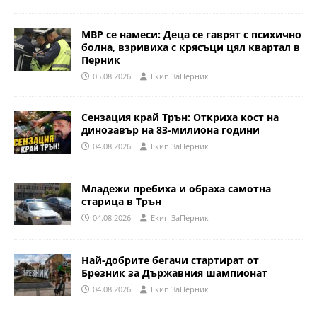
МВР се намеси: Деца се гаврят с психично
болна, взривиха с крясъци цял квартал в
Перник
05.08.2026
Eкип ЗаПерник
Сензация край Трън: Откриха кост на
динозавър на 83-милиона години
04.08.2026
Eкип ЗаПерник
Младежи пребиха и обраха самотна
старица в Трън
04.08.2026
Eкип ЗаПерник
Най-добрите бегачи стартират от
Брезник за Държавния шампионат
04.08.2026
Eкип ЗаПерник