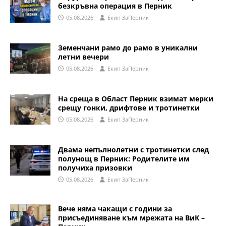
безкръвна операция в Перник
05.08.2026
Eкип ЗаПерник
Земенчани рамо до рамо в уникални
летни вечери
05.08.2026
Eкип ЗаПерник
На среща в Област Перник взимат мерки
срещу гонки, дрифтове и тротинетки
05.08.2026
Eкип ЗаПерник
Двама непълнолетни с тротинетки след
полунощ в Перник: Родителите им
получиха призовки
05.08.2026
Eкип ЗаПерник
Вече няма чакащи с години за
присъединяване към мрежата на ВиК –