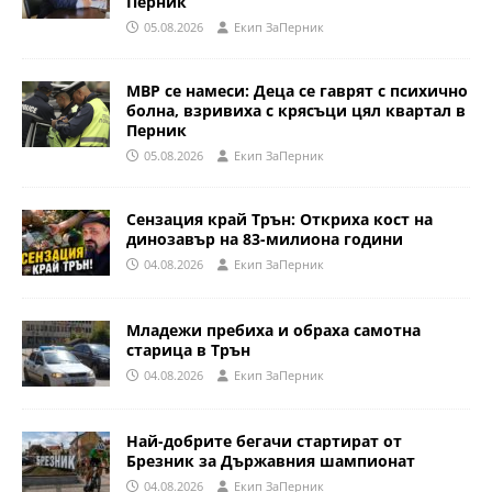
Перник
05.08.2026
Eкип ЗаПерник
МВР се намеси: Деца се гаврят с психично
болна, взривиха с крясъци цял квартал в
Перник
05.08.2026
Eкип ЗаПерник
Сензация край Трън: Откриха кост на
динозавър на 83-милиона години
04.08.2026
Eкип ЗаПерник
Младежи пребиха и обраха самотна
старица в Трън
04.08.2026
Eкип ЗаПерник
Най-добрите бегачи стартират от
Брезник за Държавния шампионат
04.08.2026
Eкип ЗаПерник