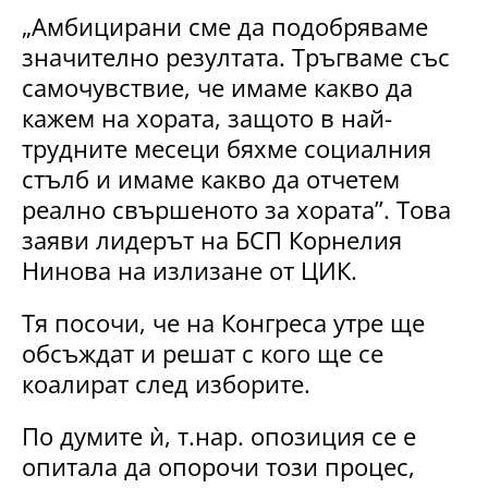
„Амбицирани сме да подобряваме
значително резултата. Тръгваме със
самочувствие, че имаме какво да
кажем на хората, защото в най-
трудните месеци бяхме социалния
стълб и имаме какво да отчетем
реално свършеното за хората”. Това
заяви лидерът на БСП Корнелия
Нинова на излизане от ЦИК.
Тя посочи, че на Конгреса утре ще
обсъждат и решат с кого ще се
коалират след изборите.
По думите ѝ, т.нар. опозиция се е
опитала да опорочи този процес,