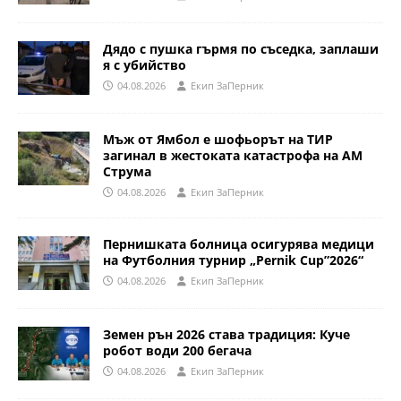
Дядо с пушка гърмя по съседка, заплаши
я с убийство
04.08.2026
Eкип ЗаПерник
Мъж от Ямбол е шофьорът на ТИР
загинал в жестоката катастрофа на АМ
Струма
04.08.2026
Eкип ЗаПерник
Пернишката болница осигурява медици
на Футболния турнир „Pernik Cup”2026“
04.08.2026
Eкип ЗаПерник
Земен рън 2026 става традиция: Куче
робот води 200 бегача
04.08.2026
Eкип ЗаПерник