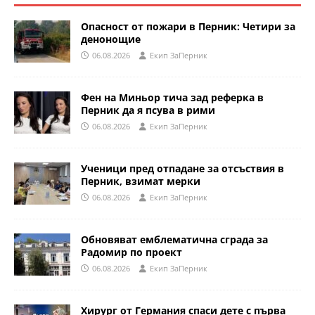
Опасност от пожари в Перник: Четири за
денонощие
06.08.2026
Eкип ЗаПерник
Фен на Миньор тича зад реферка в
Перник да я псува в рими
06.08.2026
Eкип ЗаПерник
Ученици пред отпадане за отсъствия в
Перник, взимат мерки
06.08.2026
Eкип ЗаПерник
Обновяват емблематична сграда за
Радомир по проект
06.08.2026
Eкип ЗаПерник
Хирург от Германия спаси дете с първа