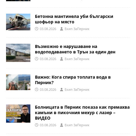
Бетонна мантинела уби български
шофьор на място
03.08.2026
Eкип ЗаПерник
Възможно е нарушаване на
водоподаването в Трън за един ден
03.08.2026
Eкип ЗаПерник
Важно: Кога спира топлата вода в
Перник?
03.08.2026
Eкип ЗаПерник
Болницата в Перник показа как премахва
камъни в пикочния мехур с лазер –
ВИДЕО
03.08.2026
Eкип ЗаПерник