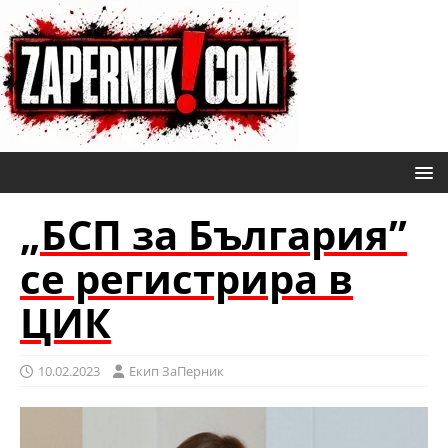
„БСП за България”
се регистрира в
ЦИК
10.02.2023
Eкип ЗаПерник