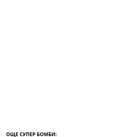
m
p
o
p
o
k
ОЩЕ СУПЕР БОМБИ: