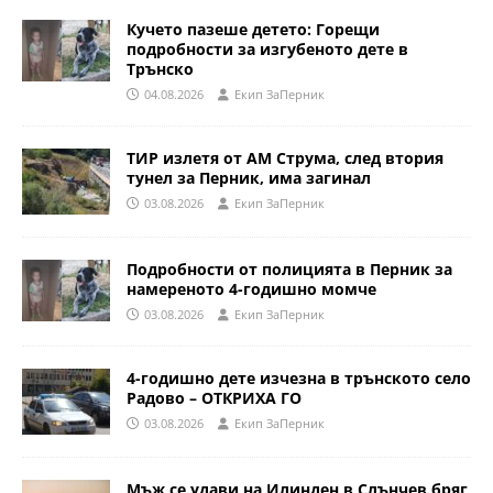
Кучето пазеше детето: Горещи
подробности за изгубеното дете в
Трънско
04.08.2026
Eкип ЗаПерник
ТИР излетя от АМ Струма, след втория
тунел за Перник, има загинал
03.08.2026
Eкип ЗаПерник
Подробности от полицията в Перник за
намереното 4-годишно момче
03.08.2026
Eкип ЗаПерник
4-годишно дете изчезна в трънското село
Радово – ОТКРИХА ГО
03.08.2026
Eкип ЗаПерник
Мъж се удави на Илинден в Слънчев бряг