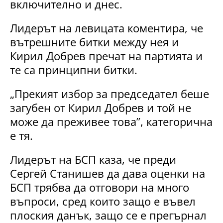
включително и днес.
Лидерът на левицата коментира, че
вътрешните битки между нея и
Кирил Добрев пречат на партията и
те са принципни битки.
„Прекият избор за председател беше
загубен от Кирил Добрев и той не
може да преживее това”, категорична
е тя.
Лидерът на БСП каза, че преди
Сергей Станишев да дава оценки на
БСП трябва да отговори на много
въпроси, сред които защо е въвел
плоския данък, защо се е прегърнал