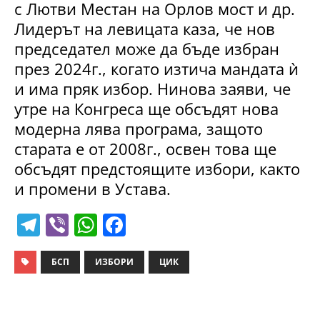
с Лютви Местан на Орлов мост и др.
Лидерът на левицата каза, че нов
председател може да бъде избран
през 2024г., когато изтича мандата ѝ
и има пряк избор. Нинова заяви, че
утре на Конгреса ще обсъдят нова
модерна лява програма, защото
старата е от 2008г., освен това ще
обсъдят предстоящите избори, както
и промени в Устава.
T
Vi
W
F
el
b
h
a
e
er
at
c
БСП
ИЗБОРИ
ЦИК
gr
s
e
a
A
b