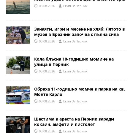
03.08.2026
Eкип ЗаПерник
Занаяти, игри и месене на хляб: Лятото в
музея в Брезник започва с пълна сила
03.08.2026
Eкип ЗаПерник
Кола блъсна 10-годишно момиче на
улица в Перник
03.08.2026
Eкип ЗаПерник
Обраха 11-годишно момче в парка на кв.
Монте Карло
03.08.2026
Eкип ЗаПерник
Шестима в ареста на Перник заради
кокаин, амфети и пистолет
03.08.2026
Eкип ЗаПерник