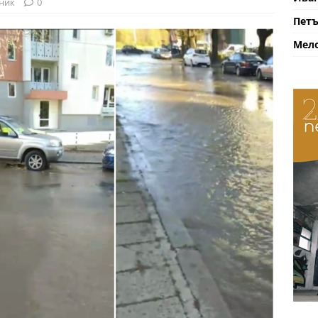
ник
0
Петъ
Мело