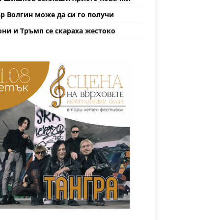
р Волгин може да си го получи
ни и Тръмп се скараха жестоко