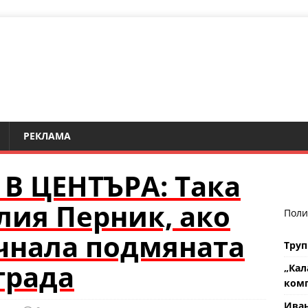
РЕКЛАМА
В ЦЕНТЪРА: Така
лия Перник, ако
Поли
чнала подмяната
Труп
града
„Кал
комп
Ива