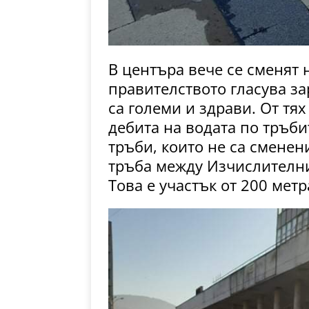
В центъра вече се сменят 
правителството гласува за
са големи и здрави. От тях
дебита на водата по тръбит
тръби, които не са сменени
тръба между Изчислителни
Това е участък от 200 мет