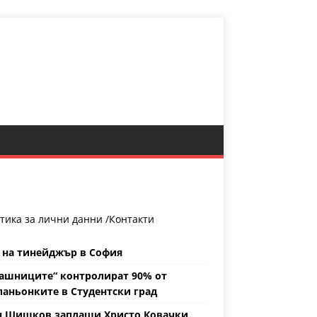
тика за лични данни /
Контакти
 на тинейджър в София
ашниците“ контролират 90% от
аньонките в Студентски град
н Шишков заплаши Христо Ковачки