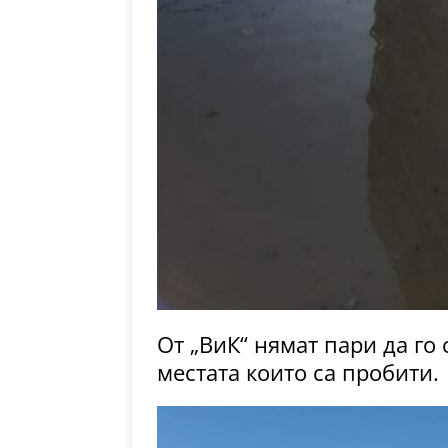
От „ВиК“ нямат пари да го
местата които са пробити.