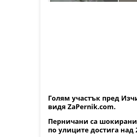
Голям участък пред Изч
видя ZaPernik.com.
Перничани са шокирани о
по улиците достига над 