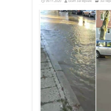
09.11.2020
Eкип ЗаПерник
За Пер