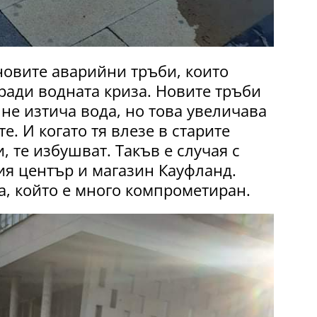
новите аварийни тръби, които
ради водната криза. Новите тръби
 не изтича вода, но това увеличава
е. И когато тя влезе в старите
, те избушват. Такъв е случая с
я център и магазин Кауфланд.
ра, който е много компрометиран.